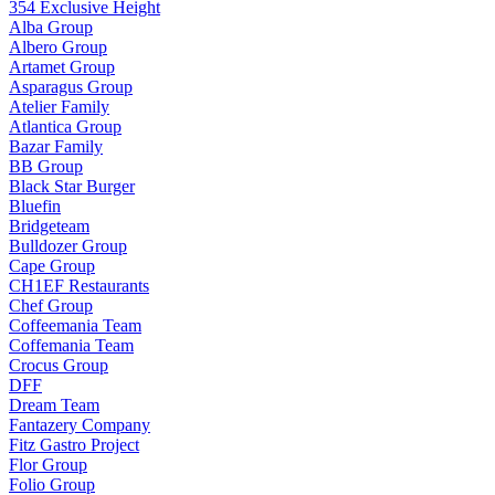
354 Exclusive Height
Alba Group
Albero Group
Artamet Group
Asparagus Group
Atelier Family
Atlantica Group
Bazar Family
BB Group
Black Star Burger
Bluefin
Bridgeteam
Bulldozer Group
Cape Group
CH1EF Restaurants
Chef Group
Coffeemania Team
Coffemania Team
Crocus Group
DFF
Dream Team
Fantazery Company
Fitz Gastro Project
Flor Group
Folio Group