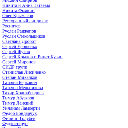
Михаил Смирнов
Никита и Анна Татаевы
Никита Фомкин
Олег Крымасов
Ресторанный синдикат
Росинтер
Руслан Раджапов
Руслан Стекольщиков
Светлана Дробот
Сергей Ерошенко
Сергей Жуков
Сергей Крылов и Ринат Кузин
Сергей Миронов
СИДР групп
Станислав Лисиченко
Степан Михалков
Татьяна Беркович
Татьяна Мельникова
Тахир Холикбердиев
Тимур Абузяров
Тимур Ланский
Уиллиам Ламберти
Федор Бондарчук
Филипп Голубев
Фудкостгруп