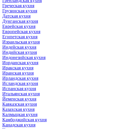
Гренландская кухня
Греческая кухня
Грузинская кухня
Датская кухня
Дунганская кухня
Еврейская кухня
Европейская кухня
Египетская кухня
Израильская кухня
Индейская кухня
Индийская кухня
Индонезийская кухня
Иорданская кухня
Иракская кухня
Иранская кухня
Ирландская кухня
Исландская кухня
Испанская кухня
Итальянская кухня
Йеменская кухня
Кавказская кухня
Казахская кухня
Калмыцкая кухня
Камбоджийская кухня
Канадская кухня