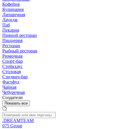
Кофейня
Кулинария
Лапшичная
Лаундж
Паб
Пекарня
Пивной ресторан
Пиццерия
Ресторан
Рыбный ресторан
Рюмочная
Спорт-бар
Стейкхаус
Столовая
Сэндвич-бар
Фастфуд
Чайная
Чебуречная
Создатели
Показать все
.DREAMTEAM
075 Group