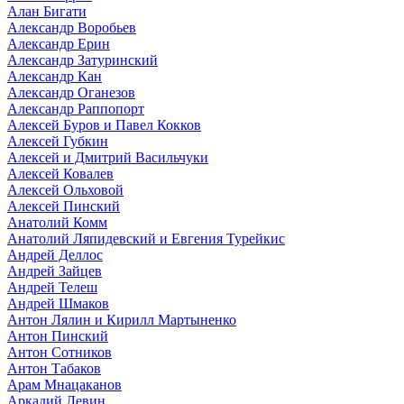
Алан Бигати
Александр Воробьев
Александр Ерин
Александр Затуринский
Александр Кан
Александр Оганезов
Александр Раппопорт
Алексей Буров и Павел Кокков
Алексей Губкин
Алексей и Дмитрий Васильчуки
Алексей Ковалев
Алексей Ольховой
Алексей Пинский
Анатолий Комм
Анатолий Ляпидевский и Евгения Турейкис
Андрей Деллос
Андрей Зайцев
Андрей Телеш
Андрей Шмаков
Антон Лялин и Кирилл Мартыненко
Антон Пинский
Антон Сотников
Антон Табаков
Арам Мнацаканов
Аркадий Левин