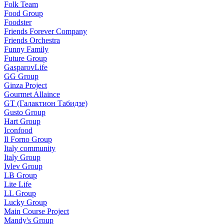
Folk Team
Food Group
Foodster
Friends Forever Company
Friends Orchestra
Funny Family
Future Group
GasparovLife
GG Group
Ginza Project
Gourmet Allaince
GT (Галактион Табидзе)
Gusto Group
Hart Group
Iconfood
Il Forno Group
Italy community
Italy Group
Ivlev Group
LB Group
Lite Life
LL Group
Lucky Group
Main Course Project
Mandy's Group