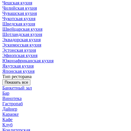
Чешская кухня
Чилийская кухня
Чувашская кухня
Чукотская кухня
Шведская кухня
Швейцарская кухня
Шотландская кухня
Эквадорская кухня
Эскимосская кухня
Эстонская кухня
Эфиопская кухня
Южноафриканская кухня
Якутская кухня
Японская кухня
Тип ресторана
Показать все
Банкетный зал
Бар
Винотека
Гастропаб
Дайнер
Караоке
Кафе
Клуб
Кондитерская