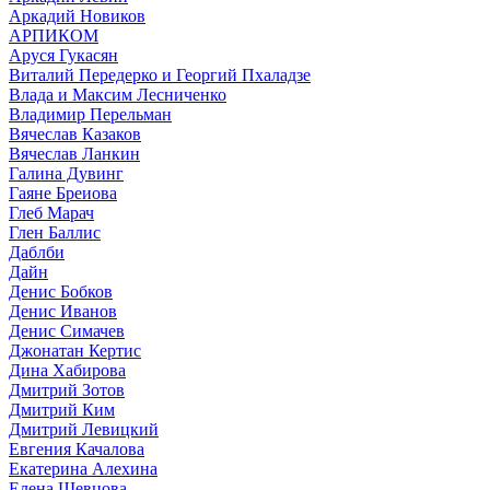
Аркадий Новиков
АРПИКОМ
Аруся Гукасян
Виталий Передерко и Георгий Пхаладзе
Влада и Максим Лесниченко
Владимир Перельман
Вячеслав Казаков
Вячеслав Ланкин
Галина Дувинг
Гаяне Бреиова
Глеб Марач
Глен Баллис
Даблби
Дайн
Денис Бобков
Денис Иванов
Денис Симачев
Джонатан Кертис
Дина Хабирова
Дмитрий Зотов
Дмитрий Ким
Дмитрий Левицкий
Евгения Качалова
Екатерина Алехина
Елена Шевцова