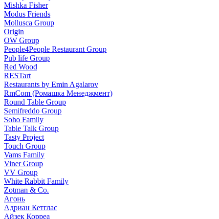
Mishka Fisher
Modus Friends
Mollusca Group
Origin
OW Group
People4People Restaurant Group
Pub life Group
Red Wood
RESTart
Restaurants by Emin Agalarov
RmCom (Ромашка Менеджмент)
Round Table Group
Semifreddo Group
Soho Family
Table Talk Group
Tasty Project
Touch Group
Vams Family
Viner Group
VV Group
White Rabbit Family
Zotman & Co.
Агонь
Адриан Кетглас
Айзек Корреа