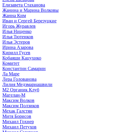
Елизавета Стаханова
Жанина и Марина Волковы
Жанна Ким
Иван и Сергей Березуцкие
Игорь Журавлев
Илья Ниценко
Илья Тютенков
Илья Эстеров
Ирина Азарова
Кирилл Гусев
Кобаяши Кацухико
Комитет
Константин Самарин
Ла Маре
Лера Голованова
Лилия Медзмариашвили
М2 Органик Клуб
Магелан-М
Максим Волков
Максим Ползиков
Мехак Галстян
Митя Борисов
Михаил Гохнер
Михаил Петухов