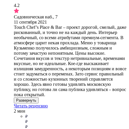
4.2
Садовническая наб., 7
11 сентября 2021
Touch Chef’s Place & Bar – проект дорогой, смелый, даже
рискованный, и точно не на каждый день. Интерьер
необычный, со всеми атрибутами премиум-сегмента. В
атмосфере царит некая прохлада. Меню у товарища
Кузьменко получилось амбициозным, сложным и
потому зачастую непонятным. Цены высокие.
Сочетания вкусов и текстур нетривиальные, временами
вкусные, но не идеальные. Кое-где выскакивает
излишняя замудренность, а некоторым позициям и вовсе
стоит задуматься о переменах. Зато сервис правильный
и со сложностью кухонных творений справляется
хорошо. Здесь явно готовы удивлять московскую
публику, но готова ли сама публика удивляться – вопрос
пока открытый.
Развернуть
Читать рецензию
2 мин