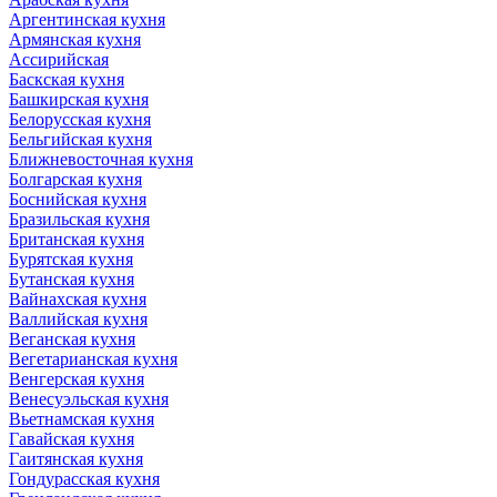
Аргентинская кухня
Армянская кухня
Ассирийская
Баскская кухня
Башкирская кухня
Белорусская кухня
Бельгийская кухня
Ближневосточная кухня
Болгарская кухня
Боснийская кухня
Бразильская кухня
Британская кухня
Бурятская кухня
Бутанская кухня
Вайнахская кухня
Валлийская кухня
Веганская кухня
Вегетарианская кухня
Венгерская кухня
Венесуэльская кухня
Вьетнамская кухня
Гавайская кухня
Гаитянская кухня
Гондурасская кухня