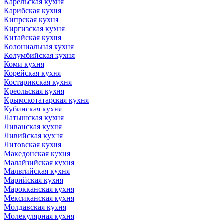
Карельская кухня
Карибская кухня
Кипрская кухня
Киргизская кухня
Китайская кухня
Колониальная кухня
Колумбийская кухня
Коми кухня
Корейская кухня
Костарикская кухня
Креольская кухня
Крымскотатарская кухня
Кубинская кухня
Латышская кухня
Ливанская кухня
Ливийская кухня
Литовская кухня
Македонская кухня
Малайзийская кухня
Мальтийская кухня
Марийская кухня
Марокканская кухня
Мексиканская кухня
Молдавская кухня
Молекулярная кухня