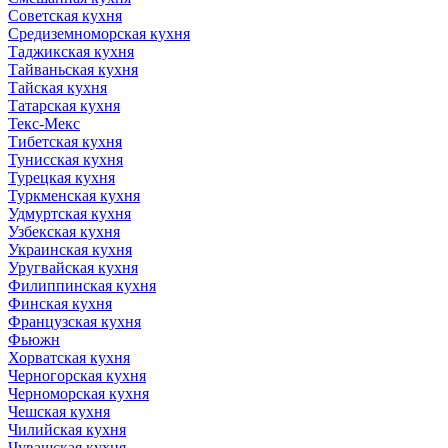
Советская кухня
Средиземноморская кухня
Таджикская кухня
Тайваньская кухня
Тайская кухня
Татарская кухня
Текс-Мекс
Тибетская кухня
Тунисская кухня
Турецкая кухня
Туркменская кухня
Удмуртская кухня
Узбекская кухня
Украинская кухня
Уругвайская кухня
Филиппинская кухня
Финская кухня
Французская кухня
Фьюжн
Хорватская кухня
Черногорская кухня
Черноморская кухня
Чешская кухня
Чилийская кухня
Чувашская кухня