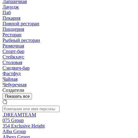
Лапшичная
Лаундж
Паб
Пекарня
Пивной ресторан
Пиццерия
Ресторан
Рыбный ресторан
Рюмочная
Спорт-бар
Стейкхаус
Столовая
Сэндвич-бар
Фастфуд
Чайная
Чебуречная
Создатели
Показать все
.DREAMTEAM
075 Group
354 Exclusive Height
Alba Group
Albero Group