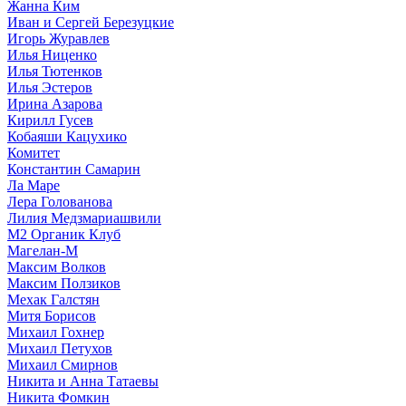
Жанна Ким
Иван и Сергей Березуцкие
Игорь Журавлев
Илья Ниценко
Илья Тютенков
Илья Эстеров
Ирина Азарова
Кирилл Гусев
Кобаяши Кацухико
Комитет
Константин Самарин
Ла Маре
Лера Голованова
Лилия Медзмариашвили
М2 Органик Клуб
Магелан-М
Максим Волков
Максим Ползиков
Мехак Галстян
Митя Борисов
Михаил Гохнер
Михаил Петухов
Михаил Смирнов
Никита и Анна Татаевы
Никита Фомкин