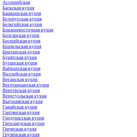
Ассирийская
Баскская кухня
Башкирская кухня
Белорусская кухня
Бельгийская кухня
Ближневосточная кухня
Болгарская кухня
Боснийская кухня
Бразильская кухня
Британская кухня
Бурятская кухня
Бутанская кухня
Вайнахская кухня
Валлийская кухня
Веганская кухня
Вегетарианская кухня
Венгерская кухня
Венесуэльская кухня
Вьетнамская кухня
Гавайская кухня
Гаитянская кухня
Гондурасская кухня
Гренландская кухня
Греческая кухня
Грузинская кухня