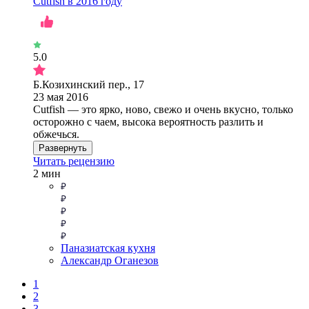
Cutfish в 2016 году
5.0
Б.Козихинский пер., 17
23 мая 2016
Cutfish — это ярко, ново, свежо и очень вкусно, только
осторожно с чаем, высока вероятность разлить и
обжечься.
Развернуть
Читать рецензию
2 мин
Паназиатская кухня
Александр Оганезов
1
2
3