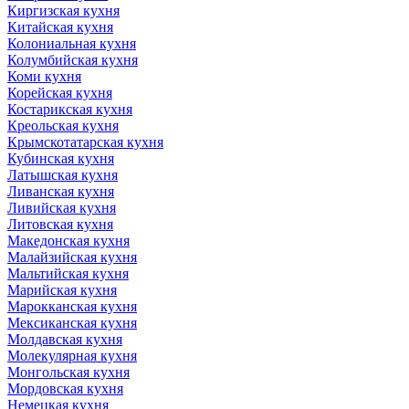
Киргизская кухня
Китайская кухня
Колониальная кухня
Колумбийская кухня
Коми кухня
Корейская кухня
Костарикская кухня
Креольская кухня
Крымскотатарская кухня
Кубинская кухня
Латышская кухня
Ливанская кухня
Ливийская кухня
Литовская кухня
Македонская кухня
Малайзийская кухня
Мальтийская кухня
Марийская кухня
Марокканская кухня
Мексиканская кухня
Молдавская кухня
Молекулярная кухня
Монгольская кухня
Мордовская кухня
Немецкая кухня