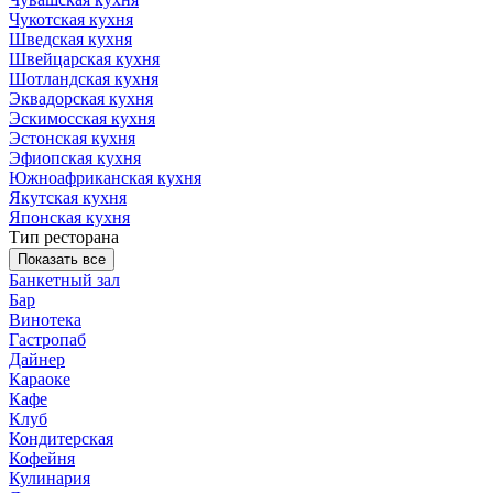
Чукотская кухня
Шведская кухня
Швейцарская кухня
Шотландская кухня
Эквадорская кухня
Эскимосская кухня
Эстонская кухня
Эфиопская кухня
Южноафриканская кухня
Якутская кухня
Японская кухня
Тип ресторана
Показать все
Банкетный зал
Бар
Винотека
Гастропаб
Дайнер
Караоке
Кафе
Клуб
Кондитерская
Кофейня
Кулинария