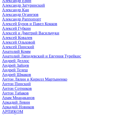
Александр Ерин
Александр Затуринский
Александр Кан
Александр Оганезов
Александр Раппопорт
Алексей Буров и Павел Кокков
Алексей Губкин
Алексей и Дмитрий Васильчуки
Алексей Ковалев
Алексей Ольховой
Алексей Пинский
Анатолий Комм
Анатолий Ляпидевский и Евгения Турейкис
Андрей Деллос
Андрей Зайцев
Андрей Телеш
Андрей Шмаков
Антон Лялин и Кирилл Мартыненко
Антон Пинский
Антон Сотников
Антон Табаков
Арам Мнацаканов
Аркадий Левин
Аркадий Новиков
АРПИКОМ