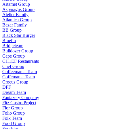
Artamet Group
Asparagus Group
Atelier Family
Atlantica Group
Bazar Family
BB Group
Black Star Burger
Bluefin
Bridgeteam
Bulldozer Group
Cape Group
CH1EF Restaurants
Chef Group
Coffeemania Team
Coffemania Team
Crocus Group
DFF
Dream Team
Fantazery Company
Fitz Gastro Project
Flor Group
Folio Group
Folk Team
Food Group
Foodster