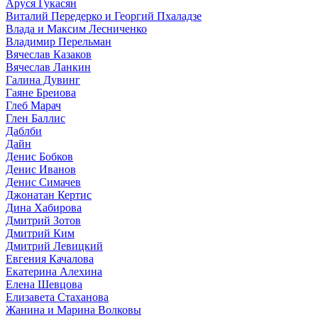
Аруся Гукасян
Виталий Передерко и Георгий Пхаладзе
Влада и Максим Лесниченко
Владимир Перельман
Вячеслав Казаков
Вячеслав Ланкин
Галина Дувинг
Гаяне Бреиова
Глеб Марач
Глен Баллис
Даблби
Дайн
Денис Бобков
Денис Иванов
Денис Симачев
Джонатан Кертис
Дина Хабирова
Дмитрий Зотов
Дмитрий Ким
Дмитрий Левицкий
Евгения Качалова
Екатерина Алехина
Елена Шевцова
Елизавета Стаханова
Жанина и Марина Волковы