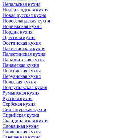
Непальская кухня
Нидерландская кухня
Новая русская кухня
Новозеландская кухня
Норвежская кухня
Нордик кухня
Одесская кухня
Осетинская кухня
Пакистанская кухня
Палестинская кухня
Паназиатская кухня
Панамская кухня
Персидская кухня
Перуанская кухня
Польская кухня
Португальская кухня
Румынская кухня
Русская кухня
Сербская кухня
Сингапурская кухня
Сирийская кухня
Скандинавская кухня
Словацкая кухня
Словенская кухня
Смешанная кухня