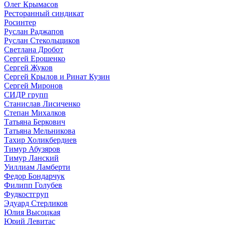
Олег Крымасов
Ресторанный синдикат
Росинтер
Руслан Раджапов
Руслан Стекольщиков
Светлана Дробот
Сергей Ерошенко
Сергей Жуков
Сергей Крылов и Ринат Кузин
Сергей Миронов
СИДР групп
Станислав Лисиченко
Степан Михалков
Татьяна Беркович
Татьяна Мельникова
Тахир Холикбердиев
Тимур Абузяров
Тимур Ланский
Уиллиам Ламберти
Федор Бондарчук
Филипп Голубев
Фудкостгруп
Эдуард Стерликов
Юлия Высоцкая
Юрий Левитас