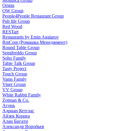
Mollusca Group
Origin
OW Group
People4People Restaurant Group
Pub life Group
Red Wood
RESTart
Restaurants by Emin Agalarov
RmCom (Ромашка Менеджмент)
Round Table Group
Semifreddo Group
Soho Family
Table Talk Group
Tasty Project
Touch Group
Vams Family
Viner Group
VV Group
White Rabbit Family
Zotman & Co.
Агонь
Адриан Кетглас
Айзек Корреа
Алан Бигати
Александр Воробьев