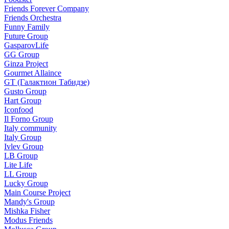
Friends Forever Company
Friends Orchestra
Funny Family
Future Group
GasparovLife
GG Group
Ginza Project
Gourmet Allaince
GT (Галактион Табидзе)
Gusto Group
Hart Group
Iconfood
Il Forno Group
Italy community
Italy Group
Ivlev Group
LB Group
Lite Life
LL Group
Lucky Group
Main Course Project
Mandy's Group
Mishka Fisher
Modus Friends