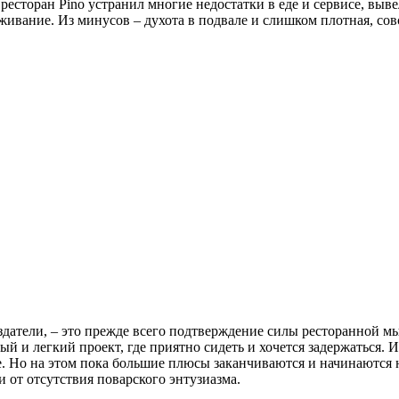
ресторан Pino устранил многие недостатки в еде и сервисе, выве
ивание. Из минусов – духота в подвале и слишком плотная, совс
создатели, – это прежде всего подтверждение силы ресторанной 
 и легкий проект, где приятно сидеть и хочется задержаться. 
ие. Но на этом пока большие плюсы заканчиваются и начинаются 
 от отсутствия поварского энтузиазма.