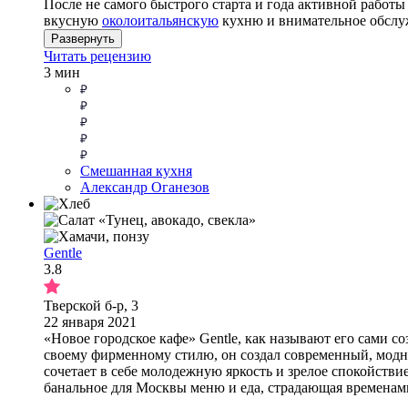
После не самого быстрого старта и года активной работы 
вкусную
околоитальянскую
кухню и внимательное обслуж
Развернуть
Читать рецензию
3 мин
Смешанная кухня
Александр Оганезов
Gentle
3.8
Тверской б-р, 3
22 января 2021
«Новое городское кафе» Gentle, как называют его сами 
своему фирменному стилю, он создал современный, модный
сочетает в себе молодежную яркость и зрелое спокойств
банальное для Москвы меню и еда, страдающая временами