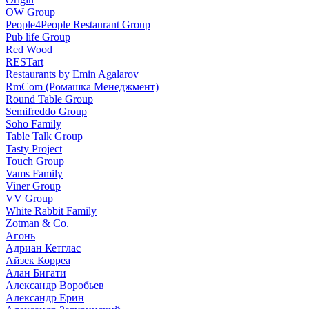
OW Group
People4People Restaurant Group
Pub life Group
Red Wood
RESTart
Restaurants by Emin Agalarov
RmCom (Ромашка Менеджмент)
Round Table Group
Semifreddo Group
Soho Family
Table Talk Group
Tasty Project
Touch Group
Vams Family
Viner Group
VV Group
White Rabbit Family
Zotman & Co.
Агонь
Адриан Кетглас
Айзек Корреа
Алан Бигати
Александр Воробьев
Александр Ерин