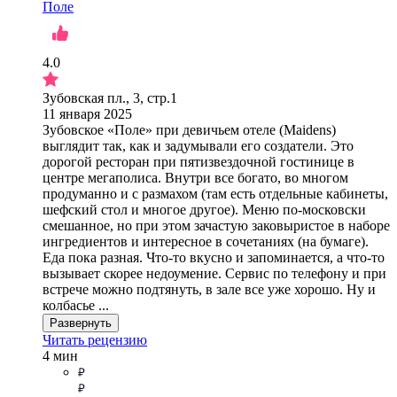
Поле
4.0
Зубовская пл., 3, cтр.1
11 января 2025
Зубовское «Поле» при девичьем отеле (Maidens)
выглядит так, как и задумывали его создатели. Это
дорогой ресторан при пятизвездочной гостинице в
центре мегаполиса. Внутри все богато, во многом
продуманно и с размахом (там есть отдельные кабинеты,
шефский стол и многое другое). Меню по-московски
смешанное, но при этом зачастую заковыристое в наборе
ингредиентов и интересное в сочетаниях (на бумаге).
Еда пока разная. Что-то вкусно и запоминается, а что-то
вызывает скорее недоумение. Сервис по телефону и при
встрече можно подтянуть, в зале все уже хорошо. Ну и
колбасье ...
Развернуть
Читать рецензию
4 мин