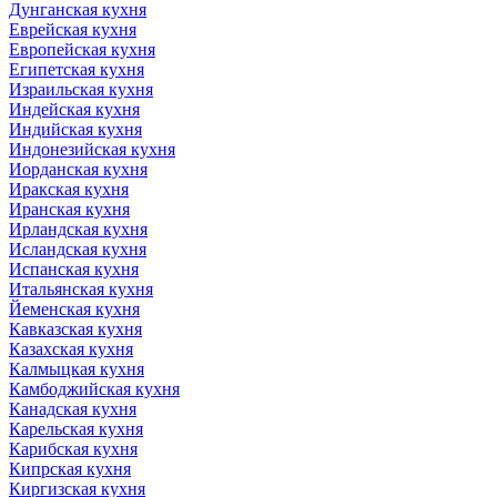
Дунганская кухня
Еврейская кухня
Европейская кухня
Египетская кухня
Израильская кухня
Индейская кухня
Индийская кухня
Индонезийская кухня
Иорданская кухня
Иракская кухня
Иранская кухня
Ирландская кухня
Исландская кухня
Испанская кухня
Итальянская кухня
Йеменская кухня
Кавказская кухня
Казахская кухня
Калмыцкая кухня
Камбоджийская кухня
Канадская кухня
Карельская кухня
Карибская кухня
Кипрская кухня
Киргизская кухня