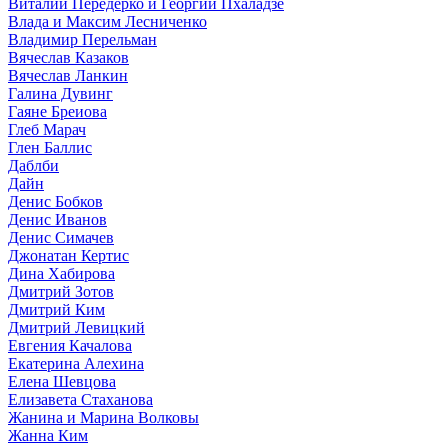
Виталий Передерко и Георгий Пхаладзе
Влада и Максим Лесниченко
Владимир Перельман
Вячеслав Казаков
Вячеслав Ланкин
Галина Дувинг
Гаяне Бреиова
Глеб Марач
Глен Баллис
Даблби
Дайн
Денис Бобков
Денис Иванов
Денис Симачев
Джонатан Кертис
Дина Хабирова
Дмитрий Зотов
Дмитрий Ким
Дмитрий Левицкий
Евгения Качалова
Екатерина Алехина
Елена Шевцова
Елизавета Стаханова
Жанина и Марина Волковы
Жанна Ким