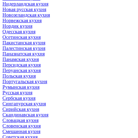
Нидерландская кухня
Новая русская кухня
Новозеландская кухня
Норвежская кухня
Нордик кухня
Одесская кухня
Осетинская кухня
Пакистанская кухня
Палестинская кухня
Паназиатская кухня
Панамская кухня
Персидская кухня
Перуанская кухня
Польская кухня
Португальская кухня
Румынская кухня
Русская кухня
Сербская кухня
Сингапурская кухня
Сирийская кухня
Скандинавская кухня
Словацкая кухня
Словенская кухня
Смешанная кухня
Советская кухня