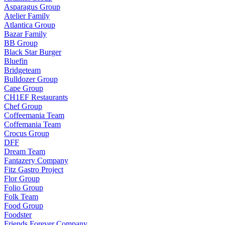
Asparagus Group
Atelier Family
Atlantica Group
Bazar Family
BB Group
Black Star Burger
Bluefin
Bridgeteam
Bulldozer Group
Cape Group
CH1EF Restaurants
Chef Group
Coffeemania Team
Coffemania Team
Crocus Group
DFF
Dream Team
Fantazery Company
Fitz Gastro Project
Flor Group
Folio Group
Folk Team
Food Group
Foodster
Friends Forever Company