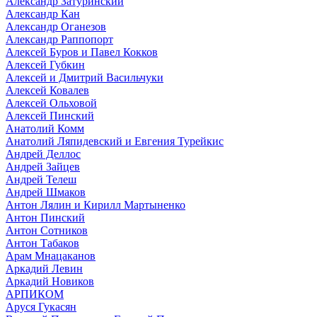
Александр Затуринский
Александр Кан
Александр Оганезов
Александр Раппопорт
Алексей Буров и Павел Кокков
Алексей Губкин
Алексей и Дмитрий Васильчуки
Алексей Ковалев
Алексей Ольховой
Алексей Пинский
Анатолий Комм
Анатолий Ляпидевский и Евгения Турейкис
Андрей Деллос
Андрей Зайцев
Андрей Телеш
Андрей Шмаков
Антон Лялин и Кирилл Мартыненко
Антон Пинский
Антон Сотников
Антон Табаков
Арам Мнацаканов
Аркадий Левин
Аркадий Новиков
АРПИКОМ
Аруся Гукасян