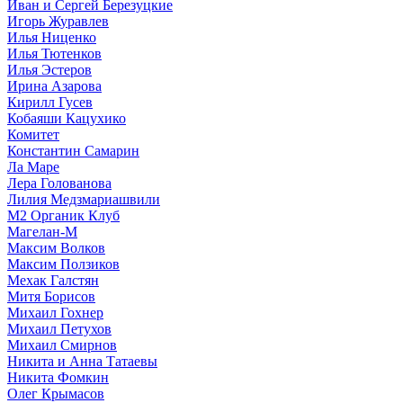
Иван и Сергей Березуцкие
Игорь Журавлев
Илья Ниценко
Илья Тютенков
Илья Эстеров
Ирина Азарова
Кирилл Гусев
Кобаяши Кацухико
Комитет
Константин Самарин
Ла Маре
Лера Голованова
Лилия Медзмариашвили
М2 Органик Клуб
Магелан-М
Максим Волков
Максим Ползиков
Мехак Галстян
Митя Борисов
Михаил Гохнер
Михаил Петухов
Михаил Смирнов
Никита и Анна Татаевы
Никита Фомкин
Олег Крымасов