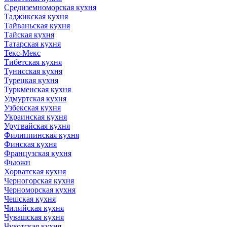
Средиземноморская кухня
Таджикская кухня
Тайваньская кухня
Тайская кухня
Татарская кухня
Текс-Мекс
Тибетская кухня
Тунисская кухня
Турецкая кухня
Туркменская кухня
Удмуртская кухня
Узбекская кухня
Украинская кухня
Уругвайская кухня
Филиппинская кухня
Финская кухня
Французская кухня
Фьюжн
Хорватская кухня
Черногорская кухня
Черноморская кухня
Чешская кухня
Чилийская кухня
Чувашская кухня
Чукотская кухня