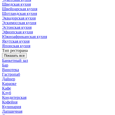
Шведская кухня
Швейцарская кухня
Шотландская кухня
Эквадорская кухня
Эскимосская кухня
Эстонская кухня
Эфиопская кухня
Южноафриканская кухня
Якутская кухня
Японская кухня
Тип ресторана
Показать все
Банкетный зал
Бар
Винотека
Гастропаб
Дайнер
Караоке
Кафе
Клуб
Кондитерская
Кофейня
Кулинария
Лапшичная