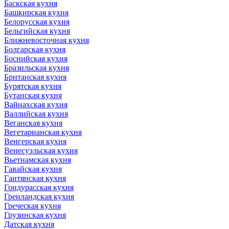
Баскская кухня
Башкирская кухня
Белорусская кухня
Бельгийская кухня
Ближневосточная кухня
Болгарская кухня
Боснийская кухня
Бразильская кухня
Британская кухня
Бурятская кухня
Бутанская кухня
Вайнахская кухня
Валлийская кухня
Веганская кухня
Вегетарианская кухня
Венгерская кухня
Венесуэльская кухня
Вьетнамская кухня
Гавайская кухня
Гаитянская кухня
Гондурасская кухня
Гренландская кухня
Греческая кухня
Грузинская кухня
Датская кухня