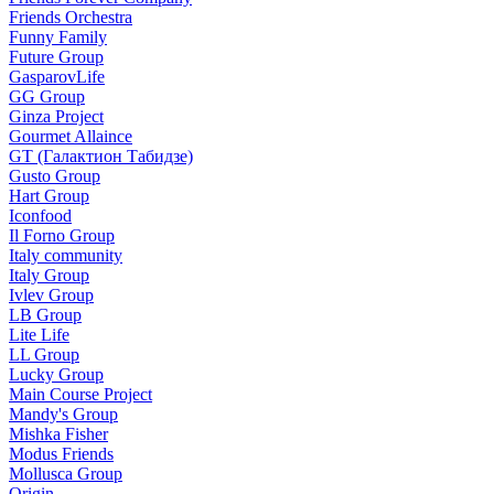
Friends Orchestra
Funny Family
Future Group
GasparovLife
GG Group
Ginza Project
Gourmet Allaince
GT (Галактион Табидзе)
Gusto Group
Hart Group
Iconfood
Il Forno Group
Italy community
Italy Group
Ivlev Group
LB Group
Lite Life
LL Group
Lucky Group
Main Course Project
Mandy's Group
Mishka Fisher
Modus Friends
Mollusca Group
Origin