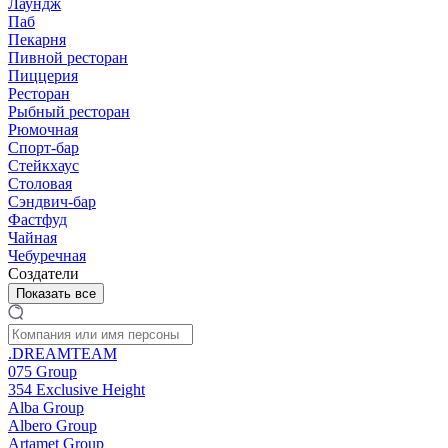
Лаундж
Паб
Пекарня
Пивной ресторан
Пиццерия
Ресторан
Рыбный ресторан
Рюмочная
Спорт-бар
Стейкхаус
Столовая
Сэндвич-бар
Фастфуд
Чайная
Чебуречная
Создатели
Показать все
.DREAMTEAM
075 Group
354 Exclusive Height
Alba Group
Albero Group
Artamet Group