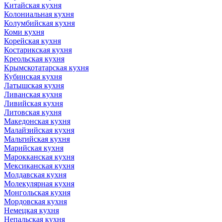
Китайская кухня
Колониальная кухня
Колумбийская кухня
Коми кухня
Корейская кухня
Костарикская кухня
Креольская кухня
Крымскотатарская кухня
Кубинская кухня
Латышская кухня
Ливанская кухня
Ливийская кухня
Литовская кухня
Македонская кухня
Малайзийская кухня
Мальтийская кухня
Марийская кухня
Марокканская кухня
Мексиканская кухня
Молдавская кухня
Молекулярная кухня
Монгольская кухня
Мордовская кухня
Немецкая кухня
Непальская кухня