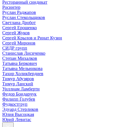
Ресторанный синдикат
Росинтер
Руслан Раджапов
Руслан Стекольщиков
Светлана Дробот
Сергей Ерошенко
Сергей Жуков
Сергей Крылов и Ринат Кузин
Сергей Миронов
СИДР групп
Станислав Лисиченко
Степан Михалков
Татьяна Беркович
Татьяна Мельникова
Тахир Холикбердиев
Тимур Абузяров
Тимур Ланский
Уиллиам Ламберти
Федор Бондарчук
Филипп Голубев
Фудкостгруп
Эдуард Стерликов
Юлия Высоцкая
Юрий Левитас