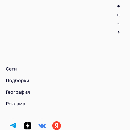
Ф
Ц
Ч
Э
Ресторанный рейтинг
Кто есть кто
Компании
Компании на «S»
Сети
Подборки
География
Реклама