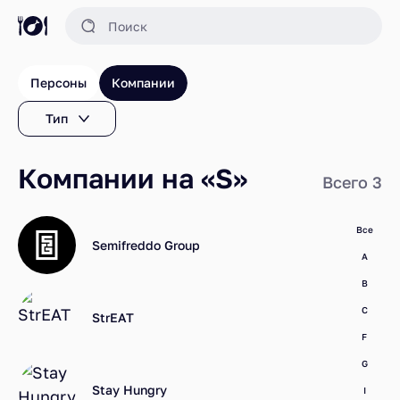
Персоны
Компании
Тип
Компании на «S»
Всего 3
Все
Semifreddo Group
A
B
C
StrEAT
F
G
Stay Hungry
I