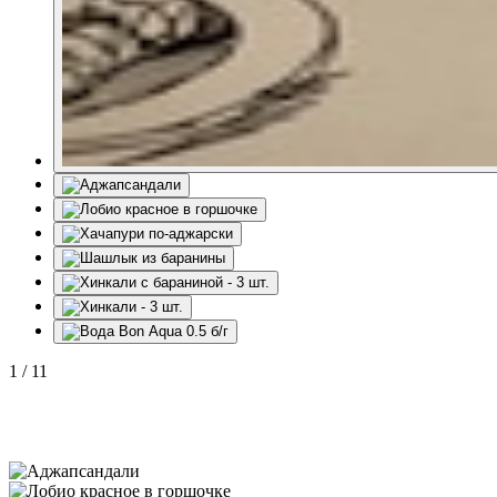
1
/
11