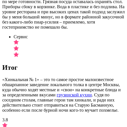
по мере готовности. Грязная посуда оставалась охранять стол.
Приборы сбоку в корзинке. Вода в пластике и без подлива. На
уровне ресторана и при высоких ценах такой подход заслужил
бы у меня большой минус, но в формате районной закусочной
без какого-либо пиар-усилия – приемлемо, хотя
гостеприимство не помешало бы.
Сервис
Итог
«Хинкальная № 1» – это то самое простое малоизвестное
обшарпанное заведение локального толка в центре Москвы,
куда обычно ходят местные и «свои» на конкретные блюда и
за определенными вкусами
грузинской кухни
. Судя по
соседним столам, главные герои там хинкали, и ради них
действительно стоит отправиться на Старую Басманную,
особенно если после бурной ночи кого-то мучает похмелье.
3.8