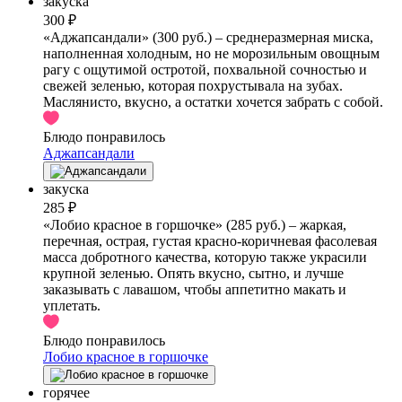
закуска
300 ₽
«Аджапсандали» (300 руб.) – среднеразмерная миска,
наполненная холодным, но не морозильным овощным
рагу с ощутимой остротой, похвальной сочностью и
свежей зеленью, которая похрустывала на зубах.
Маслянисто, вкусно, а остатки хочется забрать с собой.
Блюдо понравилось
Аджапсандали
закуска
285 ₽
«Лобио красное в горшочке» (285 руб.) – жаркая,
перечная, острая, густая красно-коричневая фасолевая
масса добротного качества, которую также украсили
крупной зеленью. Опять вкусно, сытно, и лучше
заказывать с лавашом, чтобы аппетитно макать и
уплетать.
Блюдо понравилось
Лобио красное в горшочке
горячее