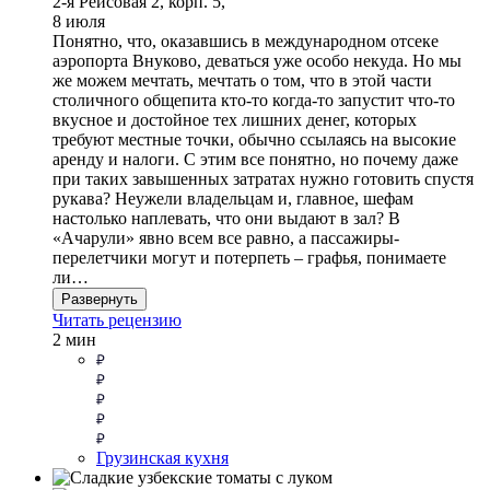
2-я Рейсовая 2, корп. 5,
8 июля
Понятно, что, оказавшись в международном отсеке
аэропорта Внуково, деваться уже особо некуда. Но мы
же можем мечтать, мечтать о том, что в этой части
столичного общепита кто-то когда-то запустит что-то
вкусное и достойное тех лишних денег, которых
требуют местные точки, обычно ссылаясь на высокие
аренду и налоги. С этим все понятно, но почему даже
при таких завышенных затратах нужно готовить спустя
рукава? Неужели владельцам и, главное, шефам
настолько наплевать, что они выдают в зал? В
«Ачарули» явно всем все равно, а пассажиры-
перелетчики могут и потерпеть – графья, понимаете
ли…
Развернуть
Читать рецензию
2 мин
Грузинская кухня