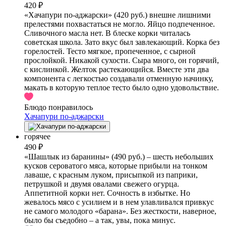
420 ₽
«Хачапури по-аджарски» (420 руб.) внешне лишними
прелестями похвастаться не могло. Яйцо подпеченное.
Сливочного масла нет. В блеске корки читалась
советская школа. Зато вкус был завлекающий. Корка без
горелостей. Тесто мягкое, пропеченное, с сырной
прослойкой. Никакой сухости. Сыра много, он горячий,
с кислинкой. Желток растекающийся. Вместе эти два
компонента с легкостью создавали отменную начинку,
макать в которую теплое тесто было одно удовольствие.
Блюдо понравилось
Хачапури по-аджарски
горячее
490 ₽
«Шашлык из баранины» (490 руб.) – шесть небольших
кусков сероватого мяса, которые прибыли на тонком
лаваше, с красным луком, присыпкой из паприки,
петрушкой и двумя овалами свежего огурца.
Аппетитной корки нет. Сочность в избытке. Но
жевалось мясо с усилием и в нем улавливался привкус
не самого молодого «барана». Без жесткости, наверное,
было бы съедобно – а так, увы, пока минус.