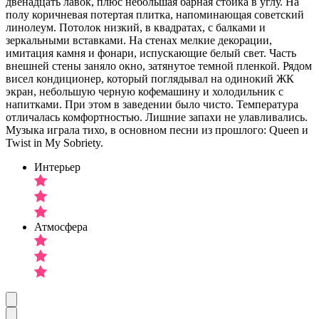
двенадцать лавок, плюс небольшая барная стойка в углу. На
полу коричневая потертая плитка, напоминающая советский
линолеум. Потолок низкий, в квадратах, с балками и
зеркальными вставками. На стенах мелкие декорации,
имитация камня и фонари, испускающие белый свет. Часть
внешней стены заняло окно, затянутое темной пленкой. Рядом
висел кондиционер, который поглядывал на одинокий ЖК
экран, небольшую черную кофемашину и холодильник с
напитками. При этом в заведении было чисто. Температура
отличалась комфортностью. Лишние запахи не улавливались.
Музыка играла тихо, в основном песни из прошлого: Queen и
Twist in My Sobriety.
Интерьер
Атмосфера