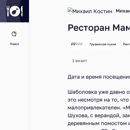
Михаи
Ресторан Ма
Поиск
Грузинская кухня
Рест
1 визит
Дата и время посещен
Шаболовка уже давно о
это несмотря на то, чт
малопривлекателен. «М
Шухова, с верандой, за
деревянным помостом и