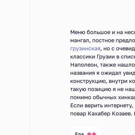
Меню большое и на неск
мангал, постное предло
грузинская
, но с очев
классики Грузии в списк
Наполеон, также нашло
названия я ожидал уви
конструкцию, внутри ко
такую позицию я не наш
помимо обычных хинкал
Если верить интернету,
повар Кахабер Козаев.
Еда