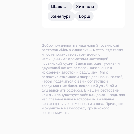
Шашлык
Хинкали
Хачапури
Борщ
Добро пожаловать в наш новый грузинский
ресторан «Мама хинкали» — место, где тепло
и гостеприимство встречаются с
насыщенными ароматами настоящей
грузинской кухни! Здесь вас ждет уютная и
дружелюбная атмосфера, наполненная
искренней заботой и радушием. Мы с
радостью открываем двери для новых гостей,
чтобы поделиться с вами богатством
традиционных блюд, искренней улыбкой и
душевной атмосферой. В нашем ресторане
каждый почувствует себя как дома — ведь для
нас главное ваше настроение и желание
возвращаться к нам снова и снова. Приходите
и окунитесь в атмосферу грузинского
гостеприимства!