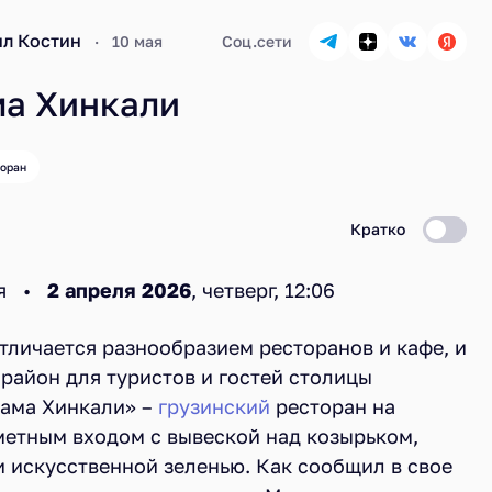
л Костин
10 мая
Соц.сети
ма Хинкали
оран
Кратко
ия •
2 апреля 2026
, четверг, 12:06
тличается разнообразием ресторанов и кафе, и
о район для туристов и гостей столицы
ама Хинкали» –
грузинский
ресторан на
метным входом с вывеской над козырьком,
 искусственной зеленью. Как сообщил в свое