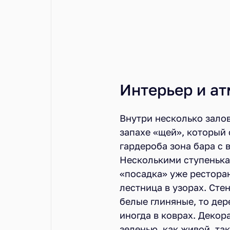
Интерьер и а
Внутри несколько зало
запахе «щей», который 
гардероба зона бара с
Несколькими ступенька
«посадка» уже ресторан
лестница в узорах. Сте
белые глиняные, то дер
иногда в коврах. Деко
зеленью, как живой, та