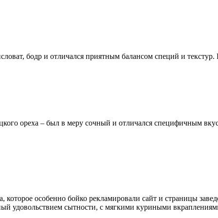
исловат, бодр и отличался приятным балансом специй и текстур. 
рецкого ореха – был в меру сочный и отличался специфичным вку
, которое особенно бойко рекламировали сайт и страницы заведе
й удовольствием сытности, с мягкими куриными вкраплениями 