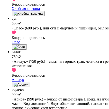
Блюдо понравилось
Хлебная корзина
суп
690 ₽
«Спас» (690 руб.), или суп с мацуном и пшеницей, был к
Блюдо понравилось
Спас
салат
750 ₽
«Авелук» (750 руб.) – салат из горных трав, чеснока и г
исполнения.
Блюдо понравилось
Авелук
горячее
990 ₽
«Ариса» (990 руб.) – блюдо от шеф-повара Нарека Авагяна
масло. Вид домашний. Вкус обволакивающий, наполненны
полное вкусовое удовлетворение.