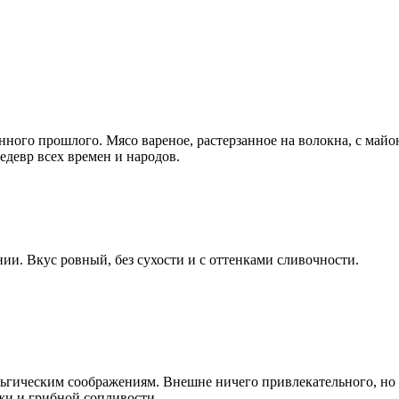
ранного прошлого. Мясо вареное, растерзанное на волокна, с май
едевр всех времен и народов.
нии. Вкус ровный, без сухости и с оттенками сливочности.
альгическим соображениям. Внешне ничего привлекательного, но
жи и грибной сопливости.