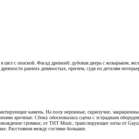
я шел с опаской. Фасад древний: дубовая дверь с козырьком, же
ревности ранних девяностых, причем, судя по деталям интерьера
имитирующие камень. На полу неровные, скрипучие, закрашенные
зонами арочные. Сбоку обосновалась сцена с эстрадным оборудо
вождение громкое, от ТНТ Music, транслирующее хиты от Gayaz
ивке. Расстояния между гостями большие.