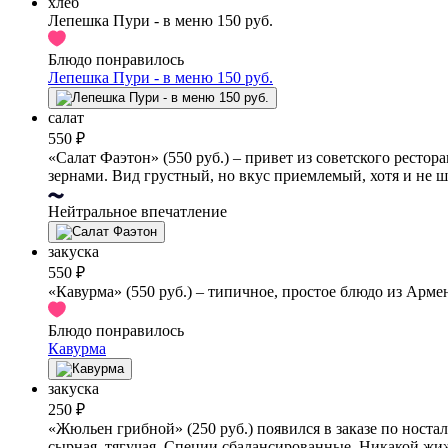
хлеб
Лепешка Пури - в меню 150 руб.
Блюдо понравилось
Лепешка Пури - в меню 150 руб.
салат
550 ₽
«Салат Фаэтон» (550 руб.) – привет из советского ресто
зернами. Вид грустный, но вкус приемлемый, хотя и не ш
Нейтральное впечатление
закуска
550 ₽
«Кавурма» (550 руб.) – типичное, простое блюдо из Арме
Блюдо понравилось
Кавурма
закуска
250 ₽
«Жюльен грибной» (250 руб.) появился в заказе по ност
сырная, тягучая. Специи сбалансированные. Никакой жи