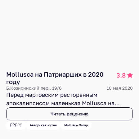
Mollusca на Патриарших в 2020
3.8
году
Б.Козихинский пер., 19/6
10 мая 2020
Перед мартовским ресторанным
апокалипсисом маленькая Mollusca на
пустынных Патриарших продолжала
Читать рецензию
излучать притягательный шарм, в котором,
Авторская кухня
Mollusca Group
несмотря на мелкие недочеты и тесноту,
перекликались интересные кулинарные