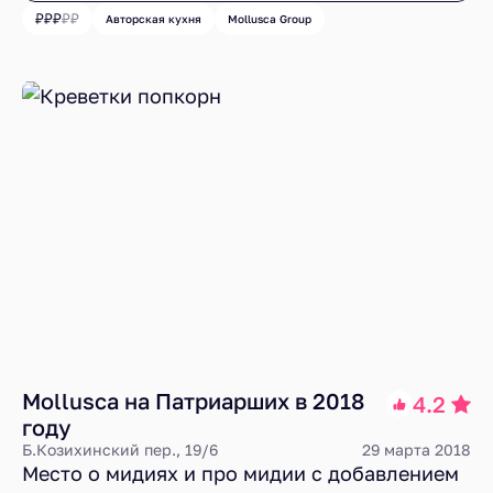
создатели данного миниатюрного заведения
Авторская кухня
Mollusca Group
явно успокоились, за стабильность качества
уже не волнуются и некоторые аспекты
работы пустили на самотек. Успех – вещь
классная, нужная и, более того, дает
отличный запал энергии по жизни. Однако,
если, заполучив этот самый успех,
расслабиться и отпустить бразды правления,
то можно и место на пьедестале
популярности потерять. Москва – она такая:
чуть дашь слабину, чуть заглядишься по
сторонам или уйдешь в отпуск на лишний
месяц, как сразу начинает маячить
перспектива оказаться в конце очереди.
Mollusca на Патриарших в 2018
4.2
году
Б.Козихинский пер., 19/6
29 марта 2018
Место о мидиях и про мидии с добавлением