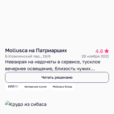
Mollusca на Патриарших
4.6
Б.Козихинский пер., 19/6
28 ноября 2021
Невзирая на недочеты в сервисе, тусклое
вечернее освещение, близость чужих
тарелок, локтей и разговоров, в Mollusca на
Читать рецензию
Патриарших по-прежнему хочется
Авторская кухня
Mollusca Group
возвращаться за авторскими
гастрономическими произведениями
Джанмарии Сапии, за 101-соусными мидиями
в винно-пивном сопровождении.