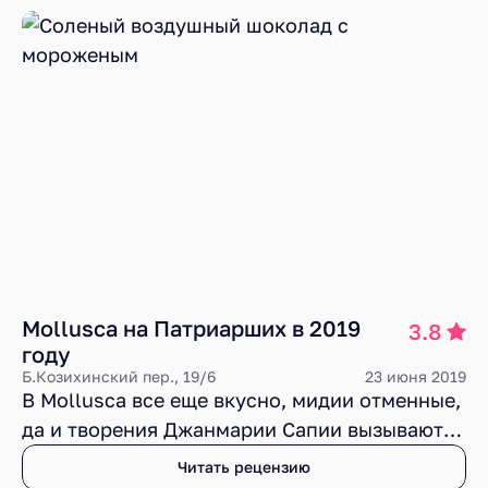
идеи, непринужденность атмосферы,
похвальное качество исходных продуктов и
вкусное исполнение от товарища Сапии.
Mollusca на Патриарших в 2019
3.8
году
Б.Козихинский пер., 19/6
23 июня 2019
В Mollusca все еще вкусно, мидии отменные,
да и творения Джанмарии Сапии вызывают
интерес, но, поглощенные успехом,
Читать рецензию