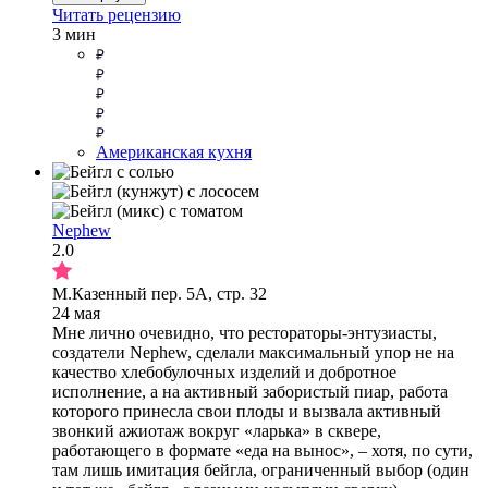
Читать рецензию
3 мин
Американская кухня
Nephew
2.0
М.Казенный пер. 5А, стр. 32
24 мая
Мне лично очевидно, что рестораторы-энтузиасты,
создатели Nephew, сделали максимальный упор не на
качество хлебобулочных изделий и добротное
исполнение, а на активный забористый пиар, работа
которого принесла свои плоды и вызвала активный
звонкий ажиотаж вокруг «ларька» в сквере,
работающего в формате «еда на вынос», – хотя, по сути,
там лишь имитация бейгла, ограниченный выбор (один