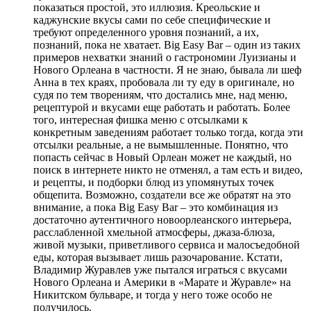
показаться простой, это иллюзия. Креольские и
каджунские вкусы сами по себе специфические и
требуют определенного уровня познаний, а их,
познаний, пока не хватает. Big Easy Bar – один из таких
примеров нехватки знаний о гастрономии Луизианы и
Нового Орлеана в частности. Я не знаю, бывала ли шеф
Анна в тех краях, пробовала ли ту еду в оригинале, но
судя по тем творениям, что достались мне, над меню,
рецептурой и вкусами еще работать и работать. Более
того, интересная фишка меню с отсылками к
конкретным заведениям работает только тогда, когда эти
отсылки реальные, а не вымышленные. Понятно, что
попасть сейчас в Новый Орлеан может не каждый, но
поиск в интернете никто не отменял, а там есть и видео,
и рецепты, и подборки блюд из упомянутых точек
общепита. Возможно, создатели все же обратят на это
внимание, а пока Big Easy Bar – это комбинация из
достаточно аутентичного новоорлеанского интерьера,
расслабленной хмельной атмосферы, джаза-блюза,
живой музыки, приветливого сервиса и малосъедобной
еды, которая вызывает лишь разочарование. Кстати,
Владимир Журавлев уже пытался играться с вкусами
Нового Орлеана и Америки в «Марате и Журавле» на
Никитском бульваре, и тогда у него тоже особо не
получилось.