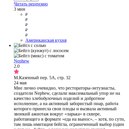
Читать рецензию
3 мин
Американская кухня
Nephew
2.0
М.Казенный пер. 5А, стр. 32
24 мая
Мне лично очевидно, что рестораторы-энтузиасты,
создатели Nephew, сделали максимальный упор не на
качество хлебобулочных изделий и добротное
исполнение, а на активный забористый пиар, работа
которого принесла свои плоды и вызвала активный
звонкий ажиотаж вокруг «ларька» в сквере,
работающего в формате «еда на вынос», – хотя, по сути,
там лишь имитация бейгла, ограниченный выбор (один