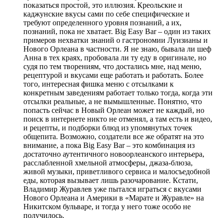
показаться простой, это иллюзия. Креольские и
каджунские вкусы сами по себе специфические и
требуют определенного уровня познаний, а их,
познаний, пока не хватает. Big Easy Bar – один из таких
примеров нехватки знаний о гастрономии Луизианы и
Нового Орлеана в частности. Я не знаю, бывала ли шеф
Анна в тех краях, пробовала ли ту еду в оригинале, но
судя по тем творениям, что достались мне, над меню,
рецептурой и вкусами еще работать и работать. Более
того, интересная фишка меню с отсылками к
конкретным заведениям работает только тогда, когда эти
отсылки реальные, а не вымышленные. Понятно, что
попасть сейчас в Новый Орлеан может не каждый, но
поиск в интернете никто не отменял, а там есть и видео,
и рецепты, и подборки блюд из упомянутых точек
общепита. Возможно, создатели все же обратят на это
внимание, а пока Big Easy Bar – это комбинация из
достаточно аутентичного новоорлеанского интерьера,
расслабленной хмельной атмосферы, джаза-блюза,
живой музыки, приветливого сервиса и малосъедобной
еды, которая вызывает лишь разочарование. Кстати,
Владимир Журавлев уже пытался играться с вкусами
Нового Орлеана и Америки в «Марате и Журавле» на
Никитском бульваре, и тогда у него тоже особо не
получилось.