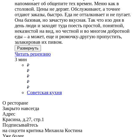
напоминает об общепите тех времен. Меню как в
столовой. Цены не дерзят. Обслуживают, а точнее
отдают заказы, быстро. Еда не отталкивает и не пугает.
Она базовая, но зачастую вкусная. Так что изо дня в
день люди и заходят туда поесть простой, понятной,
неказистой на вид, но честной и во многом добротной
еды – а может, еще и рюмочку-другую пропустить,
залакировав их пивом.
Развернуть
Читать рецензию
3 мин
Советская кухня
О ресторане
Закрыто навсегда
Адрес
Красина, д.27, стр.1
Подписывайтесь
на соцсети критика Михаила Костина
Уже более