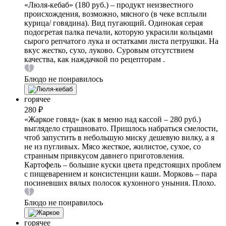
«Люля-кебаб» (180 руб.) – продукт неизвестного
происхождения, возможно, мясного (в чеке всплыли
курица/ говядина). Вид пугающий. Одинокая серая
подогретая палка печали, которую украсили кольцами
сырого репчатого лука и остатками листа петрушки. На
вкус жестко, сухо, луково. Суровым отсутствием
качества, как наждачкой по рецепторам .
Блюдо не понравилось
горячее
280 ₽
«Жаркое говяд» (как в меню над кассой – 280 руб.)
выглядело страшновато. Пришлось набраться смелости,
чтоб запустить в небольшую миску дешевую вилку, а я
не из пугливых. Мясо жесткое, жилистое, сухое, со
странным привкусом давнего приготовления.
Картофель – большие куски цвета предстоящих проблем
с пищеварением и консистенции каши. Морковь – пара
посиневших вялых полосок кухонного уныния. Плохо.
Блюдо не понравилось
горячее