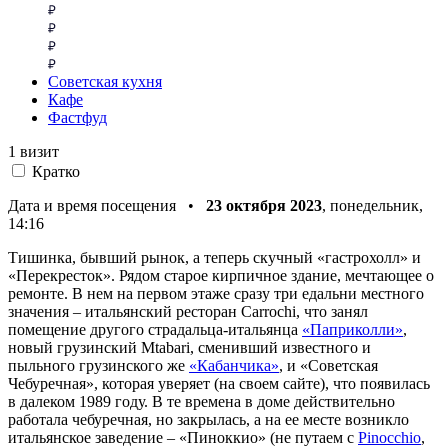
Советская кухня
Кафе
Фастфуд
1 визит
Кратко
Дата и время посещения •
23 октября 2023
, понедельник,
14:16
Тишинка, бывший рынок, а теперь скучный «гастрохолл» и
«Перекресток». Рядом старое кирпичное здание, мечтающее о
ремонте. В нем на первом этаже сразу три едальни местного
значения – итальянский ресторан Carrochi, что занял
помещение другого страдальца-итальянца
«Паприколли»
,
новый грузинский Mtabari, сменивший известного и
пыльного грузинского же
«Кабанчика»
, и «Советская
Чебуречная», которая уверяет (на своем сайте), что появилась
в далеком 1989 году. В те времена в доме действительно
работала чебуречная, но закрылась, а на ее месте возникло
итальянское заведение – «Пиноккио» (не путаем с
Pinocchio
,