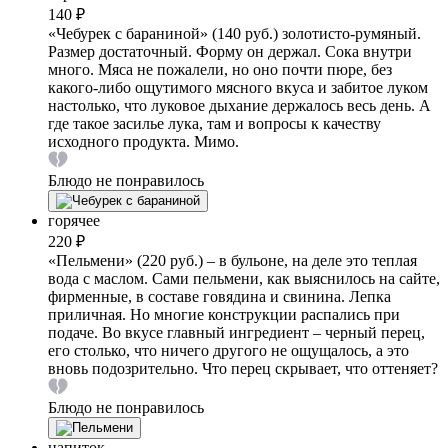
140 ₽
«Чебурек с бараниной» (140 руб.) золотисто-румяный.
Размер достаточный. Форму он держал. Сока внутри
много. Мяса не пожалели, но оно почти пюре, без
какого-либо ощутимого мясного вкуса и забитое луком
настолько, что луковое дыхание держалось весь день. А
где такое засилье лука, там и вопросы к качеству
исходного продукта. Мимо.
Блюдо не понравилось
горячее
220 ₽
«Пельмени» (220 руб.) – в бульоне, на деле это теплая
вода с маслом. Сами пельмени, как выяснилось на сайте,
фирменные, в составе говядина и свинина. Лепка
приличная. Но многие конструкции распались при
подаче. Во вкусе главный ингредиент – черный перец,
его столько, что ничего другого не ощущалось, а это
вновь подозрительно. Что перец скрывает, что оттеняет?
Блюдо не понравилось
напиток