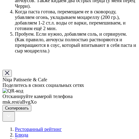
анчоусов. Также кидаем два острых перца (у меня перец
Черри).
Когда паста готова, перемещаем ее в сковороду,
убавляем огонь, укладываем моцареллу (200 гр.),
добавляем 1-2 ст.л. воды от варки, перемешиваем, и
готовим ещё 2 мин.
Пробуем. Если нужно, добавляем соль, и сервируем.
(Как правило, анчоусы полностью растворяются и
превращаются в соус, который впитывают в себя паста и
сыр моцарелла.)
Niqa Patisserie & Cafe
Поделитесь в своих социальных сетях
Отсканируйте камерой телефона
msk.rest/aBvgXo
Скопировать
Ресторанный рейтинг
Блюда