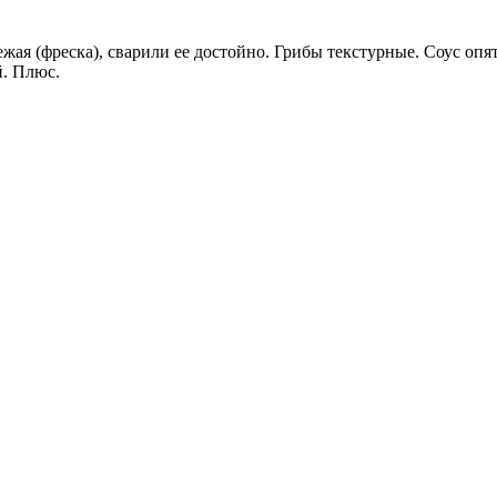
вежая (фреска), сварили ее достойно. Грибы текстурные. Соус опя
й. Плюс.