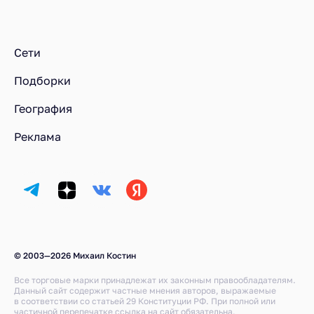
Ресторанный рейтинг
Блюда
Телятина Миланезе в ресторане Brera в Москве
Сети
Подборки
География
Реклама
© 2003—2026 Михаил Костин
Все торговые марки принадлежат их законным правообладателям.
Данный сайт содержит частные мнения авторов, выражаемые
в соответствии со статьей 29 Конституции РФ. При полной или
частичной перепечатке ссылка на сайт обязательна.