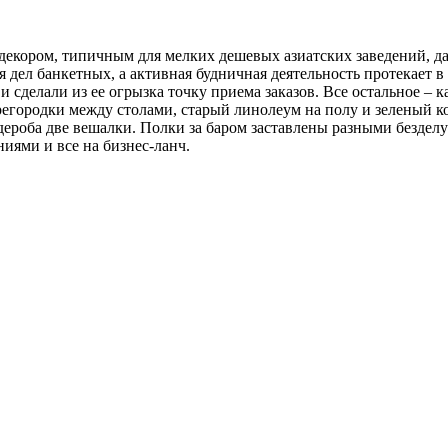
декором, типичным для мелких дешевых азиатских заведений, да
дел банкетных, а активная будничная деятельность протекает в 
и сделали из ее огрызка точку приема заказов. Все остальное – к
городки между столами, старый линолеум на полу и зеленый ко
рдероба две вешалки. Полки за баром заставлены разными безде
иями и все на бизнес-ланч.