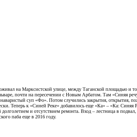
оживал на Марксистской улице, между Таганской площадью и тог
ьваре, почти на пересечении с Новым Арбатом. Там «Синяя речу
 наваристый суп «Фо». Потом случились закрытия, открытия, по
ки. Теперь к «Синей Реке» добавилось еще «Ка» – «Ка: Синяя Р
 долголетием и отсутствием ремонта. Вход – лестница в подвал
кого паба еще в 2016 году.