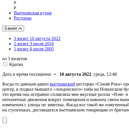
Вьетнамская кухня
Ресторан
3 визит
3 визит
10 августа 2022
2 визит
3 июля 2016
1 визит
4 июля 2005
из 3
визитов
Кратко
Дата и время посещения •
10 августа 2022
, среда, 12:40
Когда-то давным-давно
вьетнамский
ресторан «Синяя Река» пр
центр, в подвал бывшего «лондонского» паба на Новинском бул
это время она исправно сплавляла мне вкусные роллы «Нэм» и
непонятные движения вокруг помещения и наконец смена вывес
изменения с улицы не заметны. Фасад все такой же измученный
на ступеньках, доставшихся вьетнамским товарищам от британс