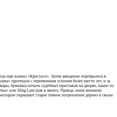
да еще казино «Кристалл». Затем заведение перебралось в
шка» протекала с переменным успехом более шести лет, и за
жары, бумажки-печати судебных приставов на дверях, какие-то
ека» или Sông Lam (как в меню). Правда, иные внешние
, которую украшают старое темное потрепанное дерево и сколы