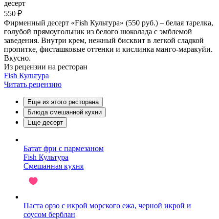
десерт
550 ₽
Фирменный десерт «Fish Культура» (550 руб.) – белая тарелка,
голубой прямоугольник из белого шоколада с эмблемой
заведения. Внутри крем, нежный бисквит в легкой сладкой
пропитке, фисташковые оттенки и кислинка манго-маракуйи.
Вкусно.
Из рецензии на ресторан
Fish Культура
Читать рецензию
Еще из этого ресторана
Блюда смешанной кухни
Еще десерт
Батат фри с пармезаном
Fish Культура
Смешанная кухня
Паста орзо с икрой морского ежа, черной икрой и
соусом берблан