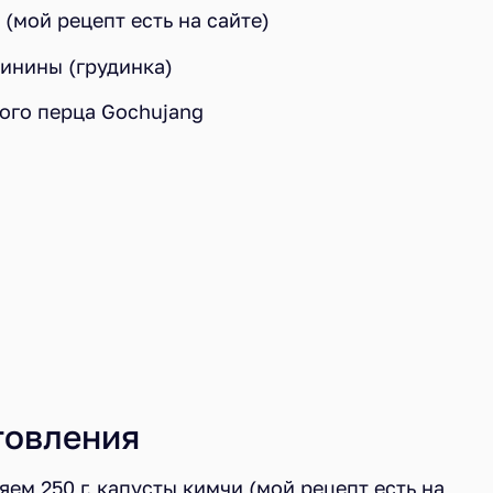
 (мой рецепт есть на сайте)
винины (грудинка)
рого перца Gochujang
товления
ем 250 г. капусты кимчи (мой рецепт есть на