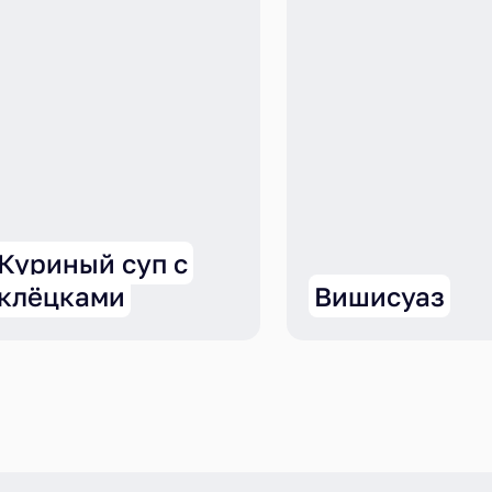
Куриный суп с
клёцками
Вишисуаз