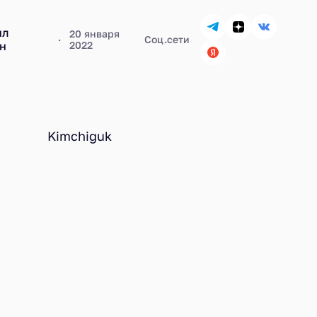
ил
20 января
Соц.сети
н
2022