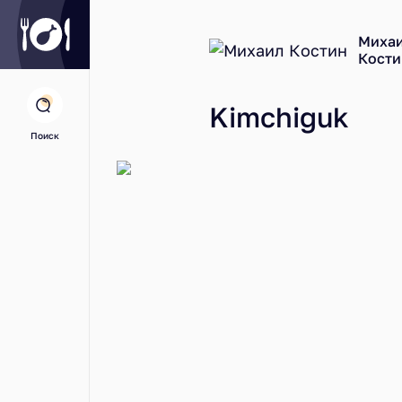
Миха
Кости
Kimchiguk
Поиск