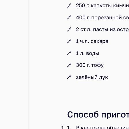
250 г. капусты кимчи
400 г. порезанной с
2 ст.л. пасты из ост
1 ч.л. сахара
1 л. воды
300 г. тофу
зелёный лук
Способ приго
В кастрюле объединя