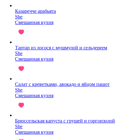
Казаречче арабьята
She
Смешанная кухня
Тартар из лосося с мушмулой и сельдереем
She
Смешанная кухня
Салат с креветками, авокадо и яйцом пашот
She
Смешанная кухня
Брюссельская капуста с грушей и горгонзолой
She
Смешанная кухня