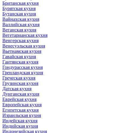
Британская кухня
Бурятская кухня
Бутанская кухня
Вайнахская кухня
Валлийская кухня
Веганская кухня
Вегетарианская кухня
Венгерская кухня
Венесуэльская кухня
Вьетнамская кухня
Гавайская кухня
Гаитянская кухня
Гондурасская кухня
Гренландская кухня
Греческая кухня
Грузинская кухня
Датская кухня
Дунганская кухня
Еврейская кухня
Европейская кухня
Египетская кухня
Израильская кухня
Индейская кухня
Индийская кухня
Индонезийская кухня