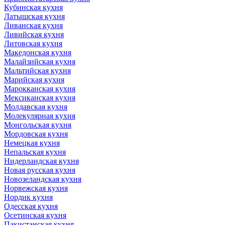
Кубинская кухня
Латышская кухня
Ливанская кухня
Ливийская кухня
Литовская кухня
Македонская кухня
Малайзийская кухня
Мальтийская кухня
Марийская кухня
Марокканская кухня
Мексиканская кухня
Молдавская кухня
Молекулярная кухня
Монгольская кухня
Мордовская кухня
Немецкая кухня
Непальская кухня
Нидерландская кухня
Новая русская кухня
Новозеландская кухня
Норвежская кухня
Нордик кухня
Одесская кухня
Осетинская кухня
Пакистанская кухня