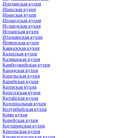
Иорданская кухня
Иракская кухня
Иранская кухня
Ирландская кухня
Исландская кухня
Испанская кухня
Итальянская кухня
Йеменская кухня
Кавказская кухня
Казахская кухня
Калмыцкая кухня
Камбоджийская кухня
Канадская кухня
Карельская кухня
Карибская кухня
Кипрская кухня
Киргизская кухня
Китайская кухня
Колониальная кухня
Колумбийская кухня
Коми кухня
Корейская кухня
Костарикская кухня
Креольская кухня
Крымскотатарская кухня