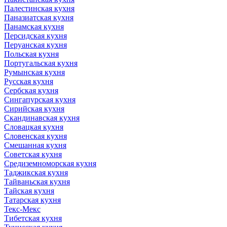
Палестинская кухня
Паназиатская кухня
Панамская кухня
Персидская кухня
Перуанская кухня
Польская кухня
Португальская кухня
Румынская кухня
Русская кухня
Сербская кухня
Сингапурская кухня
Сирийская кухня
Скандинавская кухня
Словацкая кухня
Словенская кухня
Смешанная кухня
Советская кухня
Средиземноморская кухня
Таджикская кухня
Тайваньская кухня
Тайская кухня
Татарская кухня
Текс-Мекс
Тибетская кухня