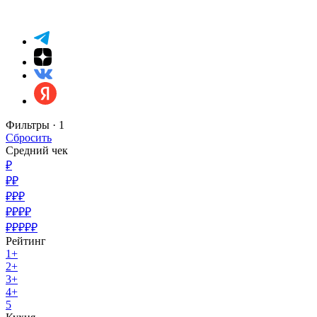
Фильтры ·
1
Сбросить
Средний чек
₽
₽₽
₽₽₽
₽₽₽₽
₽₽₽₽₽
Рейтинг
1+
2+
3+
4+
5