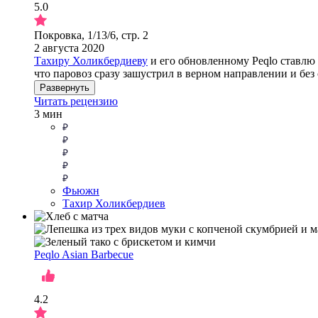
5.0
Покровка, 1/13/6, стр. 2
2 августа 2020
Тахиру Холикбердиеву
и его обновленному Peqlo ставлю 
что паровоз сразу зашустрил в верном направлении и без
Развернуть
Читать рецензию
3 мин
Фьюжн
Тахир Холикбердиев
Peqlo Asian Barbecue
4.2