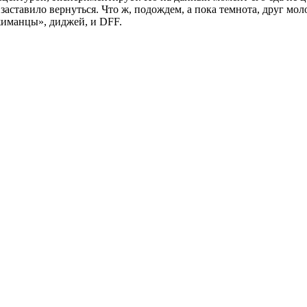
ы заставило вернуться. Что ж, подождем, а пока темнота, друг мо
жиманцы», диджей, и DFF.