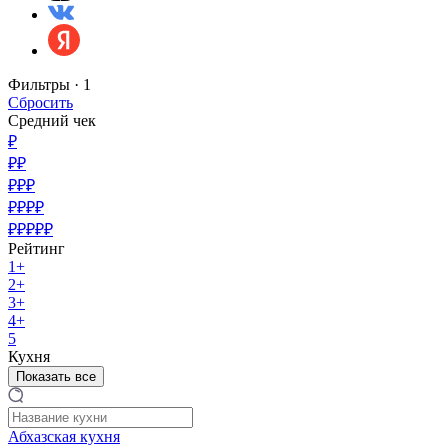
Фильтры ·
1
Сбросить
Средний чек
₽
₽₽
₽₽₽
₽₽₽₽
₽₽₽₽₽
Рейтинг
1+
2+
3+
4+
5
Кухня
Показать все
Абхазская кухня