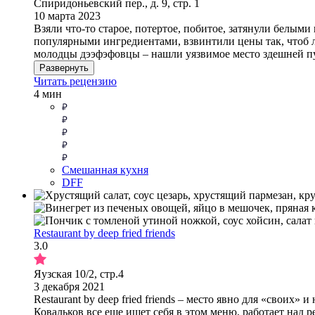
Спиридоньевский пер., д. 9, стр. 1
10 марта 2023
Взяли что-то старое, потертое, побитое, затянули белым
популярными ингредиентами, взвинтили цены так, чтоб лю
молодцы дээфэфовцы – нашли уязвимое место здешней пу
Развернуть
Читать рецензию
4 мин
Смешанная кухня
DFF
Restaurant by deep fried friends
3.0
Яузская 10/2, стр.4
3 декабря 2021
Restaurant by deep fried friends – место явно для «своих»
Ковальков все еще ищет себя в этом меню, работает над 