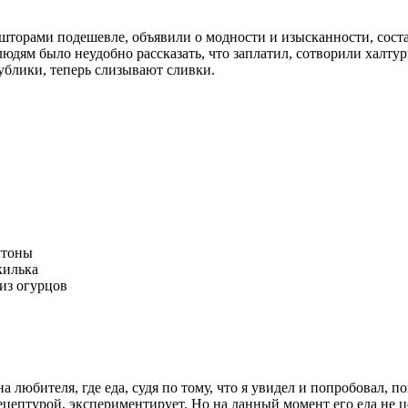
и шторами подешевле, объявили о модности и изысканности, сос
дям было неудобно рассказать, что заплатил, сотворили халтурн
блики, теперь слизывают сливки.
 и на любителя, где еда, судя по тому, что я увидел и попробовал,
рецептурой, экспериментирует. Но на данный момент его еда не ц