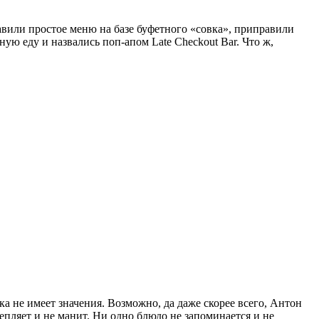
тавили простое меню на базе буфетного «совка», приправили
ую еду и назвались поп-апом Late Checkout Bar. Что ж,
 пока не имеет значения. Возможно, да даже скорее всего, Антон
епляет и не манит. Ни одно блюдо не запоминается и не