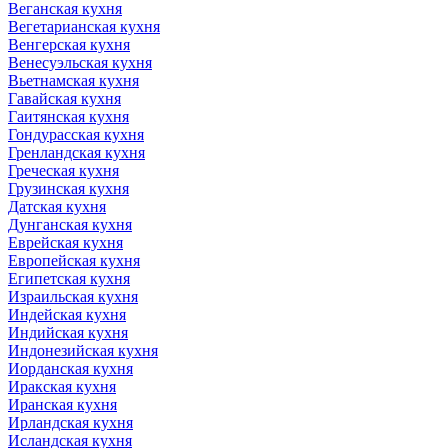
Веганская кухня
Вегетарианская кухня
Венгерская кухня
Венесуэльская кухня
Вьетнамская кухня
Гавайская кухня
Гаитянская кухня
Гондурасская кухня
Гренландская кухня
Греческая кухня
Грузинская кухня
Датская кухня
Дунганская кухня
Еврейская кухня
Европейская кухня
Египетская кухня
Израильская кухня
Индейская кухня
Индийская кухня
Индонезийская кухня
Иорданская кухня
Иракская кухня
Иранская кухня
Ирландская кухня
Исландская кухня