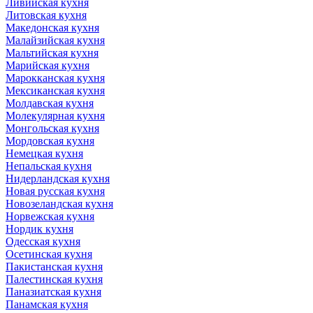
Ливийская кухня
Литовская кухня
Македонская кухня
Малайзийская кухня
Мальтийская кухня
Марийская кухня
Марокканская кухня
Мексиканская кухня
Молдавская кухня
Молекулярная кухня
Монгольская кухня
Мордовская кухня
Немецкая кухня
Непальская кухня
Нидерландская кухня
Новая русская кухня
Новозеландская кухня
Норвежская кухня
Нордик кухня
Одесская кухня
Осетинская кухня
Пакистанская кухня
Палестинская кухня
Паназиатская кухня
Панамская кухня