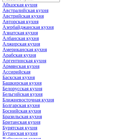
Абхазская кухня
Австралийская кухня
Австрийская кухня
Авторская кухня
Азербайджанская кухня
Азиатская кухня
Албанская кухня
Алжирская кухня
Американская кухня
Арабская кухня
Аргентинская кухня
Армянская кухня
Ассирийская
Баскская кухня
Башкирская кухня
Белорусская кухня
Бельгийская кухня
Ближневосточная кухня
Болгарская кухня
Боснийская кухня
Бразильская кухня
Британская кухня
Бурятская кухня
Бутанская кухня
Вайнахская кухня