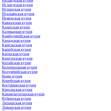
Ирландская кухня
Исландская кухня
Испанская кухня
Итальянская кухня
Йеменская кухня
Кавказская кухня
Казахская кухня
Калмыцкая кухня
Камбоджийская кухня
Канадская кухня
Карельская кухня
Карибская кухня
Кипрская кухня
Киргизская кухня
Китайская кухня
Колониальная кухня
Колумбийская кухня
Коми кухня
Корейская кухня
Костарикская кухня
Креольская кухня
Крымскотатарская кухня
Кубинская кухня
Латышская кухня
Ливанская кухня