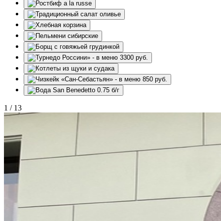
1
/
13