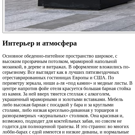
Интерьер и атмосфера
Основное обеденно-питейное пространство широкое, с
высоким прозрачным потолком, мраморной напольной
мозаикой, в дереве и витражах. В оформление вложились по-
серьезному. Все выглядит как в лучших пятизвездочных
отреставрированных гостиницах Европы и США. По
периметру зеркала, ниши а-ля «под камин» и медные листы. В
центре напротив фойе отеля красуется большая барная стойка
из камня. За ней вверх тянется стеллаж с алкоголем,
украшенный мраморными и золотыми вставками. Мебель
либо высокая барная с посадкой у бара и за круглыми
столами, либо низкая кресельно-диванная у торшеров и
разноразмерных «журнальных» столиков. Она красивая и,
возможно, подходит для коктейльных забав, но совсем не
годится для полноценной трапезы. И это странно: во многих
лобби-барах с едой имеются и низкие диваны, и нормальные