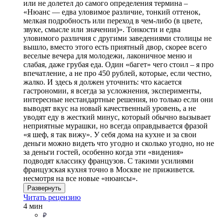
или не долетел до самого определения термина –
«Нюанс — едва уловимое различие, тонкий оттенок,
мелкая подробность или переход в чем-либо (в цвете,
звуке, смысле или значении)». Тонкости и едва
уловимого различия с другими заведениями столицы не
вышло, вместо этого есть приятный двор, скорее всего
веселые вечера для молодежи, лаконичное меню и
слабая, даже грубая еда. Один «багет» чего стоил – я про
впечатление, а не про 450 рублей, которые, если честно,
жалко. И здесь я должен уточнить: что касается
гастрономии, я всегда за усложнения, эксперименты,
интересные нестандартные решения, но только если они
выводят вкус на новый качественный уровень, а не
уводят еду в жесткий минус, который обычно вызывает
неприятные мурашки, но всегда оправдывается фразой
«я шеф, я так вижу». У себя дома на кухне и за свои
деньги можно видеть что угодно и сколько угодно, но не
за деньги гостей, особенно когда эти «видения»
подводят классику французов. С такими усилиями
французская кухня точно в Москве не приживется.
несмотря на все новые «нюансы».
Развернуть
Читать рецензию
4 мин