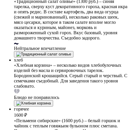
«Традиционный салат оливье» (1300 руб.) – синяя
тарелка, сверху куст декоративного гороха, красная икра
и опять редис. В составе картофель, два вида огурца
(свежий и маринованный), несколько раковых шеек,
мясо цесарки, которое в таком салате вполне могло
оказаться и куриным, майонез, морковь и
размороженный сухой горох. Вкус базовый, уровня
домашнего творчества. Съедобно задорого.
Нейтральное впечатление
хлеб
«Хлебная корзина» – несколько видов хлебобулочных
изделий без масла и сервировочных тарелок.
Бородинский крошащийся. Серый старый и черствый. С
семечками съедобный. Для заведения такого уровня
слабовато.
Блюдо не понравилось
горячее
1600 ₽
«Пельмени сибирские» (1600 руб.) – белый горшок и
чайник с теплым говяжьим бульоном плюс сметана.