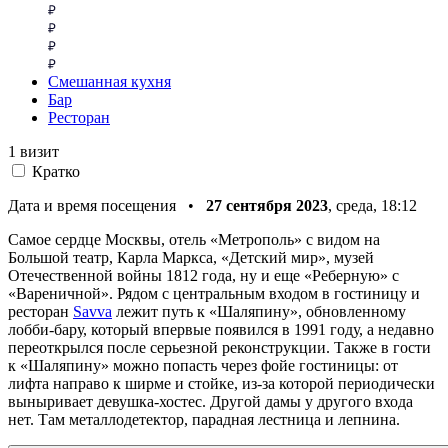
Смешанная кухня
Бар
Ресторан
1 визит
Кратко
Дата и время посещения •
27 сентября 2023
, среда, 18:12
Самое сердце Москвы, отель «Метрополь» с видом на
Большой театр, Карла Маркса, «Детский мир», музей
Отечественной войны 1812 года, ну и еще «Реберную» с
«Вареничной». Рядом с центральным входом в гостиницу и
ресторан
Savva
лежит путь к «Шаляпину», обновленному
лобби-бару, который впервые появился в 1991 году, а недавно
переоткрылся после серьезной реконструкции. Также в гости
к «Шаляпину» можно попасть через фойе гостиницы: от
лифта направо к ширме и стойке, из-за которой периодически
выныривает девушка-хостес. Другой дамы у другого входа
нет. Там металлодетектор, парадная лестница и лепнина.