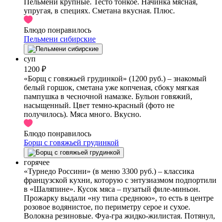
Пельмени крупные. Тесто тонкое. Начинка мясная,
упругая, в специях. Сметана вкусная. Плюс.
Блюдо понравилось
Пельмени сибирские
суп
1200 ₽
«Борщ с говяжьей грудинкой» (1200 руб.) – знакомый
белый горшок, сметана уже копченая, сбоку мягкая
пампушка в чесночной намазке. Бульон говяжий,
насыщенный. Цвет темно-красный (фото не
получилось). Мяса много. Вкусно.
Блюдо понравилось
Борщ с говяжьей грудинкой
горячее
«Турнедо Россини» (в меню 3300 руб.) – классика
французской кухни, которую с энтузиазмом подпортили
в «Шаляпине». Кусок мяса – пузатый филе-миньон.
Прожарку выдали «ну типа среднюю», то есть в центре
розовое водянистое, по периметру серое и сухое.
Волокна резиновые. Фуа-гра жидко-жилистая. Потянул,