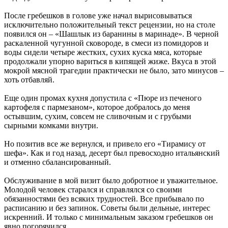
После гребешков в голове уже начал вырисовываться
исключительно положительный текст рецензии, но на столе
появился он – «Шашлык из баранины в маринаде». В черной
раскаленной чугунной сковороде, в смеси из помидоров и
воды сидели четыре жестких, сухих куска мяса, которые
продолжали упорно вариться в кипящей жиже. Вкуса в этой
мокрой мясной трагедии практически не было, зато минусов –
хоть отбавляй.
Еще один промах кухня допустила с «Пюре из печеного
картофеля с пармезаном», которое добралось до меня
остывшим, сухим, совсем не сливочным и с грубыми
сырными комками внутри.
Но позитив все же вернулся, и привело его «Тирамису от
шефа». Как и год назад, десерт был превосходно итальянский
и отменно сбалансированный.
Обслуживание в мой визит было добротное и уважительное.
Молодой человек старался и справлялся со своими
обязанностями без всяких трудностей. Все прибывало по
расписанию и без запинок. Советы были дельные, интерес
искренний. И только с минимальным заказом гребешков он
явно погорячился.