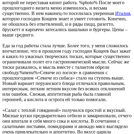
которой не переставая кипит работа. %photo% После моего
прошлогоднего визита меню изменилось, и весьма
существенно. В нем наконец-то поселилась уверенная
Италия
,
которую господин Кощеев знает и умеет готовить. Конечно,
не обошлось без ответвлений, и в ряды пицц, ризотто,
брускетт и карпаччо затесались шашлыки и бургеры. Цены –
выше среднего.
Еда за год работы стала лучше. Более того, у меня сложилось
впечатление, что в прошлом году господин Кощеев был зажат
в каких-то ужасных творческих тисках, которые существенно
ограничивали полет его гастрономической мысли. Сейчас же
тиски разжались, и мысль вместе с талантом обрели
свободу.%menu%«Севиче из лосося» в сравнении с
прошлогодним «Севиче из сибаса» стало на ступень выше.
Новый вариант перуанского блюда отличался правильным,
интересным, легким летним вкусом без всяких отклонений
или ошибок. Свежая, аппетитная рыба была главной
героиней, а кислота и острота ей только помогали.
«Салат с теплой говядиной» получился простой и вкусный.
Мясные куски предварительно отбили и замариновали, отчего
они впитали в себя много сока и кислоты. В сочетании с
салатными листьями, помидорами и авокадо мясо выглядело
очень привлекательно и аппетитно. Во вкусе царила