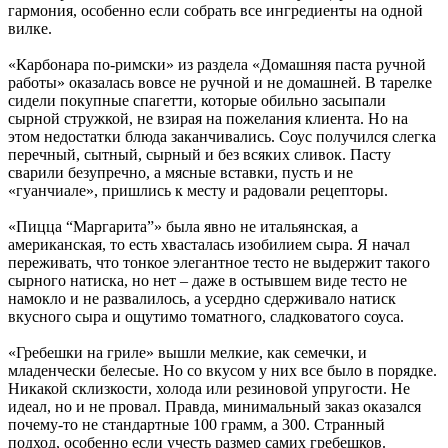
гармония, особенно если собрать все ингредиенты на одной
вилке.
«Карбонара по-римски» из раздела «Домашняя паста ручной
работы» оказалась вовсе не ручной и не домашней. В тарелке
сидели покупные спагетти, которые обильно засыпали
сырной стружкой, не взирая на пожелания клиента. Но на
этом недостатки блюда заканчивались. Соус получился слегка
перечный, сытный, сырный и без всяких сливок. Пасту
сварили безупречно, а мясные вставки, пусть и не
«гуанчиале», пришлись к месту и радовали рецепторы.
«Пицца “Маргарита”» была явно не итальянская, а
американская, то есть хвасталась изобилием сыра. Я начал
переживать, что тонкое элегантное тесто не выдержит такого
сырного натиска, но нет – даже в остывшем виде тесто не
намокло и не развалилось, а усердно сдерживало натиск
вкусного сыра и ощутимо томатного, сладковатого соуса.
«Гребешки на гриле» вышли мелкие, как семечки, и
младенчески белесые. Но со вкусом у них все было в порядке.
Никакой склизкости, холода или резиновой упругости. Не
идеал, но и не провал. Правда, минимальный заказ оказался
почему-то не стандартные 100 грамм, а 300. Странный
подход, особенно если учесть размер самих гребешков.