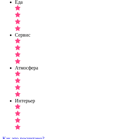
Еда
Сервис
Атмосфера
Интерьер
Как это посчитано?