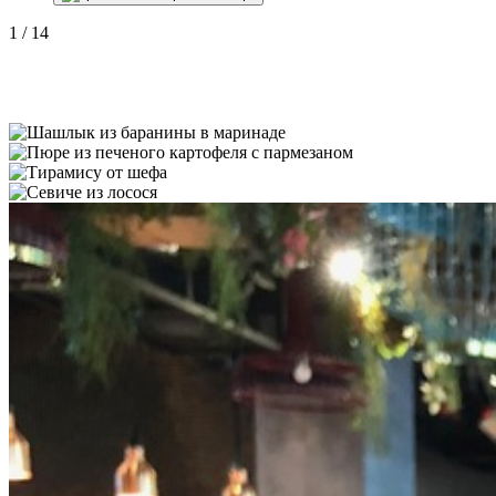
1
/
14