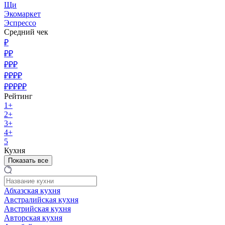
Щи
Экомаркет
Эспрессо
Средний чек
₽
₽₽
₽₽₽
₽₽₽₽
₽₽₽₽₽
Рейтинг
1+
2+
3+
4+
5
Кухня
Показать все
Абхазская кухня
Австралийская кухня
Австрийская кухня
Авторская кухня