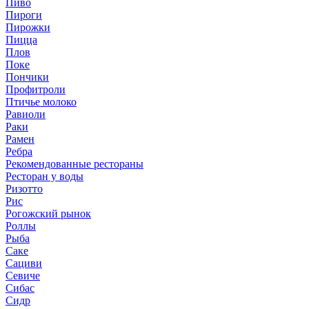
Пиво
Пироги
Пирожки
Пицца
Плов
Поке
Пончики
Профитроли
Птичье молоко
Равиоли
Раки
Рамен
Ребра
Рекомендованные рестораны
Ресторан у воды
Ризотто
Рис
Рогожский рынок
Роллы
Рыба
Саке
Сациви
Севиче
Сибас
Сидр