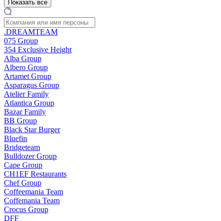
Показать все
.DREAMTEAM
075 Group
354 Exclusive Height
Alba Group
Albero Group
Artamet Group
Asparagus Group
Atelier Family
Atlantica Group
Bazar Family
BB Group
Black Star Burger
Bluefin
Bridgeteam
Bulldozer Group
Cape Group
CH1EF Restaurants
Chef Group
Coffeemania Team
Coffemania Team
Crocus Group
DFF