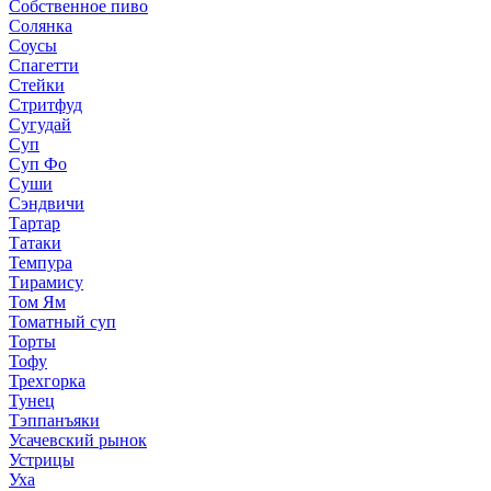
Собственное пиво
Солянка
Соусы
Спагетти
Стейки
Стритфуд
Сугудай
Суп
Суп Фо
Суши
Сэндвичи
Тартар
Татаки
Темпура
Тирамису
Том Ям
Томатный суп
Торты
Тофу
Трехгорка
Тунец
Тэппанъяки
Усачевский рынок
Устрицы
Уха