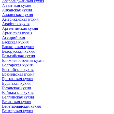
Азербайджанская кухня
Азиатская кухня
Албанская кухня
Алжирская кухня
Американская кухня
Арабская кухня
Аргентинская кухня
Армянская кухня
Ассирийская
Баскская кухня
Башкирская кухня
Белорусская кухня
Бельгийская кухня
Ближневосточная кухня
Болгарская кухня
Боснийская кухня
Бразильская кухня
Британская кухня
Бурятская кухня
Бутанская кухня
Вайнахская кухня
Валлийская кухня
Веганская кухня
Вегетарианская кухня
Венгерская кухня