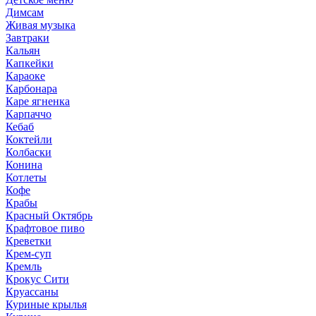
Димсам
Живая музыка
Завтраки
Кальян
Капкейки
Караоке
Карбонара
Каре ягненка
Карпаччо
Кебаб
Коктейли
Колбаски
Конина
Котлеты
Кофе
Крабы
Красный Октябрь
Крафтовое пиво
Креветки
Крем-суп
Кремль
Крокус Сити
Круассаны
Куриные крылья