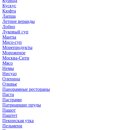
Курица
Кускус
Кюфта
Лапша
Летние веранды
Лобио
Луковый суп
Манты
Мисо-суп
Морепродукты
Мороженое
Москва-Сити
Мясо
Немы
Нисуаз
Оленина
Оливье
Панорамные рестораны
Паста
Пастрами
Патриаршие пруды
Пашот
Паштет
Пекинская утка
Пельмени