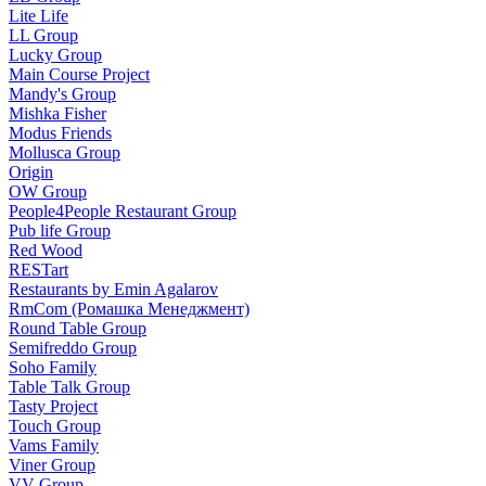
Lite Life
LL Group
Lucky Group
Main Course Project
Mandy's Group
Mishka Fisher
Modus Friends
Mollusca Group
Origin
OW Group
People4People Restaurant Group
Pub life Group
Red Wood
RESTart
Restaurants by Emin Agalarov
RmCom (Ромашка Менеджмент)
Round Table Group
Semifreddo Group
Soho Family
Table Talk Group
Tasty Project
Touch Group
Vams Family
Viner Group
VV Group