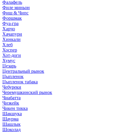
Фалафель
Филе миньон
Фиш & Чипс
Форшмак
Фуа-гра
Харчо
Хачапури
Хинкали
Хлеб
Хоспер
Хот-доги
Хумус
Цезарь
Центральный рынок
Цыпленок
Цыпленок табака
Чебуреки
Черемушкинский рынок
Чиабатта
Чизкейк
Чикен тикка
Шакшука
Шаурма
Шашлык
Шоколад