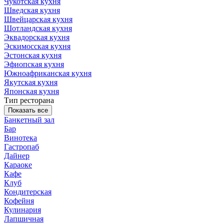
Чукотская кухня
Шведская кухня
Швейцарская кухня
Шотландская кухня
Эквадорская кухня
Эскимосская кухня
Эстонская кухня
Эфиопская кухня
Южноафриканская кухня
Якутская кухня
Японская кухня
Тип ресторана
Показать все
Банкетный зал
Бар
Винотека
Гастропаб
Дайнер
Караоке
Кафе
Клуб
Кондитерская
Кофейня
Кулинария
Лапшичная