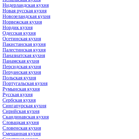
Нидерландская кухня
Новая русская кухня
Новозеландская кухня
Норвежская кухня
Нордик кухня
Одесская кухня
Осетинская кухня
Пакистанская кухня
Палестинская кухня
Паназиатская кухня
Панамская кухня
Персидская кухня
Перуанская кухня
Польская кухня
Португальская кухня
Румынская кухня
Русская кухня
Сербская кухня
Сингапурская кухня
Сирийская кухня
Скандинавская кухня
Словацкая кухня
Словенская кухня
Смешанная кухня