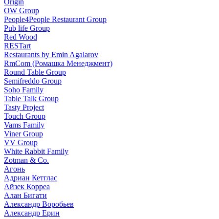
Origin
OW Group
People4People Restaurant Group
Pub life Group
Red Wood
RESTart
Restaurants by Emin Agalarov
RmCom (Ромашка Менеджмент)
Round Table Group
Semifreddo Group
Soho Family
Table Talk Group
Tasty Project
Touch Group
Vams Family
Viner Group
VV Group
White Rabbit Family
Zotman & Co.
Агонь
Адриан Кетглас
Айзек Корреа
Алан Бигати
Александр Воробьев
Александр Ерин