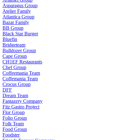
Asparagus Group
Atelier Family
Atlantica Group
Bazar Family
BB Group
Black Star Burger
Bluefin
Bridgeteam
Bulldozer Group
Cape Group
CH1EF Restaurants
Chef Group
Coffeemania Team
Coffemania Team
Crocus Group
DFF
Dream Team
Fantazery Company
Fitz Gastro Project
Flor Group
Folio Group
Folk Team
Food Group
Foodster