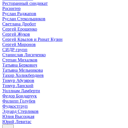
Ресторанный синдикат
Росинтер
Руслан Раджапов
Руслан Стекольщиков
Светлана Дробот
Сергей Ерошенко
Сергей Жуков
Сергей Крылов и Ринат Кузин
Сергей Миронов
СИДР групп
Станислав Лисиченко
Степан Михалков
Татьяна Беркович
Татьяна Мельникова
Тахир Холикбердиев
Тимур Абузяров
Тимур Ланский
Уиллиам Ламберти
Федор Бондарчук
Филипп Голубев
Фудкостгруп
Эдуард Стерликов
Юлия Высоцкая
Юрий Левитас