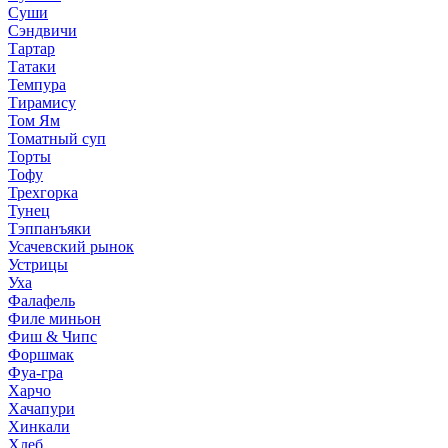
Суши
Сэндвичи
Тартар
Татаки
Темпура
Тирамису
Том Ям
Томатный суп
Торты
Тофу
Трехгорка
Тунец
Тэппанъяки
Усачевский рынок
Устрицы
Уха
Фалафель
Филе миньон
Фиш & Чипс
Форшмак
Фуа-гра
Харчо
Хачапури
Хинкали
Хлеб