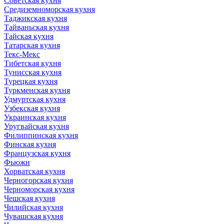
Советская кухня
Средиземноморская кухня
Таджикская кухня
Тайваньская кухня
Тайская кухня
Татарская кухня
Текс-Мекс
Тибетская кухня
Тунисская кухня
Турецкая кухня
Туркменская кухня
Удмуртская кухня
Узбекская кухня
Украинская кухня
Уругвайская кухня
Филиппинская кухня
Финская кухня
Французская кухня
Фьюжн
Хорватская кухня
Черногорская кухня
Черноморская кухня
Чешская кухня
Чилийская кухня
Чувашская кухня