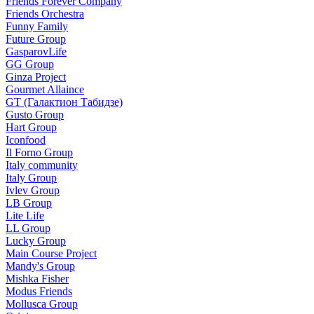
Friends Forever Company
Friends Orchestra
Funny Family
Future Group
GasparovLife
GG Group
Ginza Project
Gourmet Allaince
GT (Галактион Табидзе)
Gusto Group
Hart Group
Iconfood
Il Forno Group
Italy community
Italy Group
Ivlev Group
LB Group
Lite Life
LL Group
Lucky Group
Main Course Project
Mandy's Group
Mishka Fisher
Modus Friends
Mollusca Group