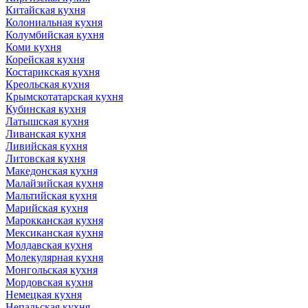
Китайская кухня
Колониальная кухня
Колумбийская кухня
Коми кухня
Корейская кухня
Костарикская кухня
Креольская кухня
Крымскотатарская кухня
Кубинская кухня
Латышская кухня
Ливанская кухня
Ливийская кухня
Литовская кухня
Македонская кухня
Малайзийская кухня
Мальтийская кухня
Марийская кухня
Марокканская кухня
Мексиканская кухня
Молдавская кухня
Молекулярная кухня
Монгольская кухня
Мордовская кухня
Немецкая кухня
Непальская кухня