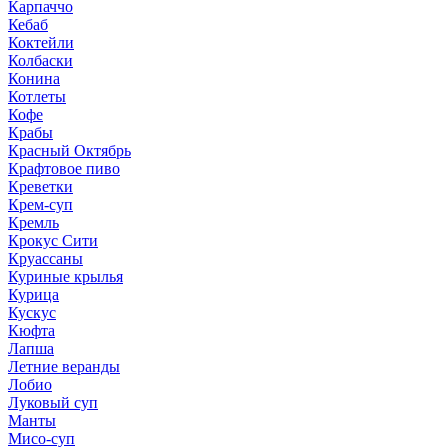
Карпаччо
Кебаб
Коктейли
Колбаски
Конина
Котлеты
Кофе
Крабы
Красный Октябрь
Крафтовое пиво
Креветки
Крем-суп
Кремль
Крокус Сити
Круассаны
Куриные крылья
Курица
Кускус
Кюфта
Лапша
Летние веранды
Лобио
Луковый суп
Манты
Мисо-суп