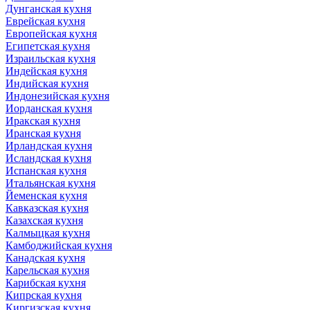
Дунганская кухня
Еврейская кухня
Европейская кухня
Египетская кухня
Израильская кухня
Индейская кухня
Индийская кухня
Индонезийская кухня
Иорданская кухня
Иракская кухня
Иранская кухня
Ирландская кухня
Исландская кухня
Испанская кухня
Итальянская кухня
Йеменская кухня
Кавказская кухня
Казахская кухня
Калмыцкая кухня
Камбоджийская кухня
Канадская кухня
Карельская кухня
Карибская кухня
Кипрская кухня
Киргизская кухня