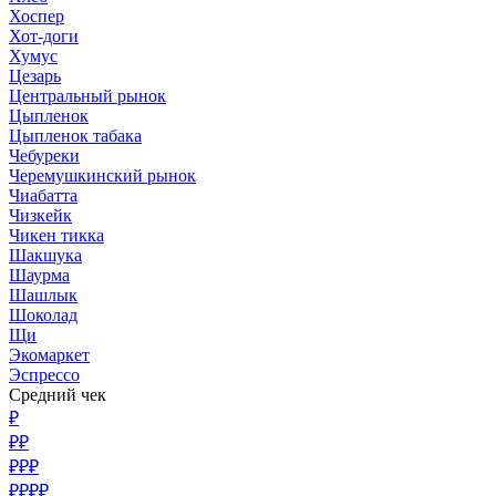
Хоспер
Хот-доги
Хумус
Цезарь
Центральный рынок
Цыпленок
Цыпленок табака
Чебуреки
Черемушкинский рынок
Чиабатта
Чизкейк
Чикен тикка
Шакшука
Шаурма
Шашлык
Шоколад
Щи
Экомаркет
Эспрессо
Средний чек
₽
₽₽
₽₽₽
₽₽₽₽