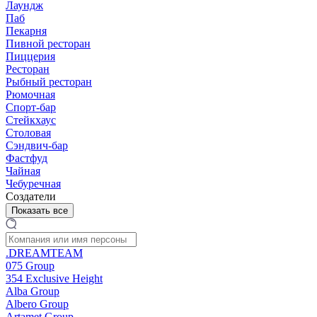
Лаундж
Паб
Пекарня
Пивной ресторан
Пиццерия
Ресторан
Рыбный ресторан
Рюмочная
Спорт-бар
Стейкхаус
Столовая
Сэндвич-бар
Фастфуд
Чайная
Чебуречная
Создатели
Показать все
.DREAMTEAM
075 Group
354 Exclusive Height
Alba Group
Albero Group
Artamet Group