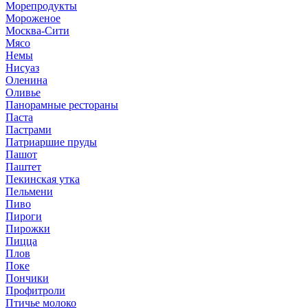
Морепродукты
Мороженое
Москва-Сити
Мясо
Немы
Нисуаз
Оленина
Оливье
Панорамные рестораны
Паста
Пастрами
Патриаршие пруды
Пашот
Паштет
Пекинская утка
Пельмени
Пиво
Пироги
Пирожки
Пицца
Плов
Поке
Пончики
Профитроли
Птичье молоко