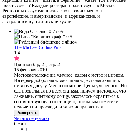
харисса, в Египте – шатта, в Эфиопии – Авазе. Где в Москве
поесть соусы? Каждый ресторан подает соусы в Москве.
Рестораны с соусами предлагают в своих меню и
европейские, и американские, и африканские, и
австралийские, и азиатские кухни.
The Michael Collins Pub
1.4
Цветной б-р, 21, стр. 2
15 февраля 2019
Месторасположение удачное, рядом с метро и цирком.
Интерьер добротный, массивный, располагающий к
пивному досугу. Меню понятное. Цены умеренные. Но
еда провальная по всем статьям, причем настолько, что
даже мне, опытному бойцу, захотелось обратиться в
соответствующую инстанцию, чтобы там отметили
недочеты и проследили за их исправлением.
Развернуть
Читать рецензию
0 мин