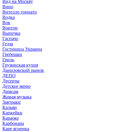
Вид на Москву
Вино
Вителло тоннато
Водка
Вок
Вонтон
Выпечка
Гаспачо
Гедза
Гостиница Украина
Гребешки
Гриль
Грузинская кухня
Даниловский рынок
ДЕПО
Десерты
Детское меню
Димсам
Живая музыка
Завтраки
Кальян
Капкейки
Караоке
Карбонара
Каре ягненка