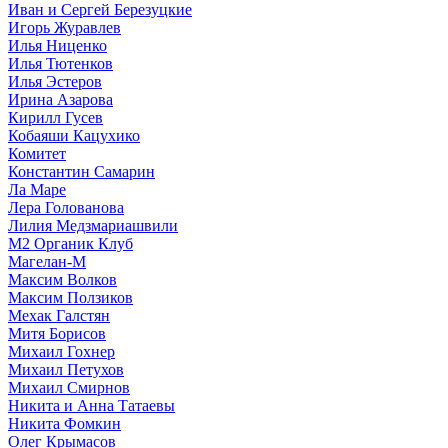
Иван и Сергей Березуцкие
Игорь Журавлев
Илья Ниценко
Илья Тютенков
Илья Эстеров
Ирина Азарова
Кирилл Гусев
Кобаяши Кацухико
Комитет
Константин Самарин
Ла Маре
Лера Голованова
Лилия Медзмариашвили
М2 Органик Клуб
Магелан-М
Максим Волков
Максим Ползиков
Мехак Галстян
Митя Борисов
Михаил Гохнер
Михаил Петухов
Михаил Смирнов
Никита и Анна Татаевы
Никита Фомкин
Олег Крымасов