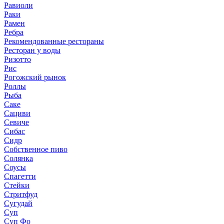
Равиоли
Раки
Рамен
Ребра
Рекомендованные рестораны
Ресторан у воды
Ризотто
Рис
Рогожский рынок
Роллы
Рыба
Саке
Сациви
Севиче
Сибас
Сидр
Собственное пиво
Солянка
Соусы
Спагетти
Стейки
Стритфуд
Сугудай
Суп
Суп Фо