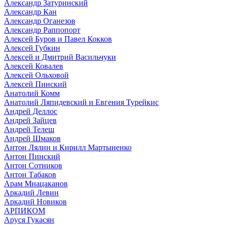
Александр Затуринский
Александр Кан
Александр Оганезов
Александр Раппопорт
Алексей Буров и Павел Кокков
Алексей Губкин
Алексей и Дмитрий Васильчуки
Алексей Ковалев
Алексей Ольховой
Алексей Пинский
Анатолий Комм
Анатолий Ляпидевский и Евгения Турейкис
Андрей Деллос
Андрей Зайцев
Андрей Телеш
Андрей Шмаков
Антон Лялин и Кирилл Мартыненко
Антон Пинский
Антон Сотников
Антон Табаков
Арам Мнацаканов
Аркадий Левин
Аркадий Новиков
АРПИКОМ
Аруся Гукасян