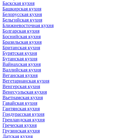
Баскская кухня
Башкирская кухня
Белорусская кухня
Бельгийская кухня
Ближневосточная кухня
Болгарская кухня
Боснийская кухня
Бразильская кухня
Британская кухня
Бурятская кухня
Бутанская кухня
Вайнахская кухня
Валлийская кухня
Веганская кухня
Вегетарианская кухня
Венгерская кухня
Венесуэльская кухня
Вьетнамская кухня
Гавайская кухня
Гаитянская кухня
Гондурасская кухня
Гренландская кухня
Греческая кухня
Грузинская кухня
Датская кухня