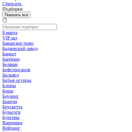
Сбросить
Подборки
Показать все
8 марта
VIP зал
Баварское пиво
Бадаевский завод
Банкет
Барбекю
Беляши
Бефстроганов
Бильярд
Битые огурцы
Блины
Борщ
Боулинг
Бранчи
Брускетта
Бульгоги
Бургеры
Вареники
Вейпинг