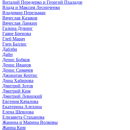
Виталий Передерко и Георгий Пхаладзе
Влада и Максим Лесниченко
Владимир Перельман
Вячеслав Казаков
Вячеслав Ланкин
Галина Дувинг
Гаяне Бреиова
Глеб Марач
Глен Баллис
Даблби
Дайн
Денис Бобков
Денис Иванов
Денис Симачев
Джонатан Кертис
Дина Хабирова
Дмитрий Зотов
Дмитрий Ким
Дмитрий Левицкий
Евгения Качалова
Екатерина Алехина
Елена Шевцова
Елизавета Стаханова
Жанина и Марина Волковы
Жанна Ким