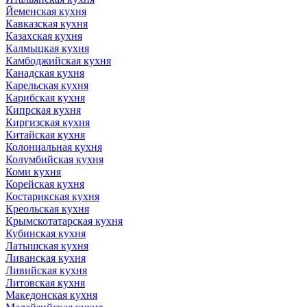
Йеменская кухня
Кавказская кухня
Казахская кухня
Калмыцкая кухня
Камбоджийская кухня
Канадская кухня
Карельская кухня
Карибская кухня
Кипрская кухня
Киргизская кухня
Китайская кухня
Колониальная кухня
Колумбийская кухня
Коми кухня
Корейская кухня
Костарикская кухня
Креольская кухня
Крымскотатарская кухня
Кубинская кухня
Латышская кухня
Ливанская кухня
Ливийская кухня
Литовская кухня
Македонская кухня