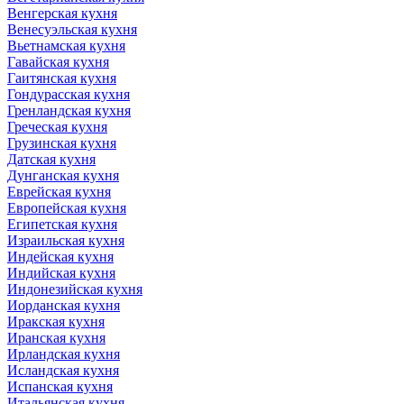
Венгерская кухня
Венесуэльская кухня
Вьетнамская кухня
Гавайская кухня
Гаитянская кухня
Гондурасская кухня
Гренландская кухня
Греческая кухня
Грузинская кухня
Датская кухня
Дунганская кухня
Еврейская кухня
Европейская кухня
Египетская кухня
Израильская кухня
Индейская кухня
Индийская кухня
Индонезийская кухня
Иорданская кухня
Иракская кухня
Иранская кухня
Ирландская кухня
Исландская кухня
Испанская кухня
Итальянская кухня