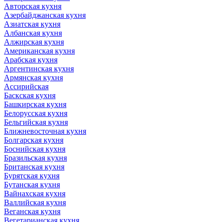
Авторская кухня
Азербайджанская кухня
Азиатская кухня
Албанская кухня
Алжирская кухня
Американская кухня
Арабская кухня
Аргентинская кухня
Армянская кухня
Ассирийская
Баскская кухня
Башкирская кухня
Белорусская кухня
Бельгийская кухня
Ближневосточная кухня
Болгарская кухня
Боснийская кухня
Бразильская кухня
Британская кухня
Бурятская кухня
Бутанская кухня
Вайнахская кухня
Валлийская кухня
Веганская кухня
Вегетарианская кухня