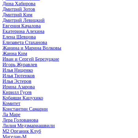
Дина Хабирова
Дмитрий Зотов
Дмитрий Ким
Дмитрий Левицкий
Евгения Качалова
Екатерина Алехина
Елена Шевцова
Елизавета Стаханова
Жанина и Марина Волковы
Жанна Ким
Иван и Сергей Березуцкие
Игорь Журавлев
Илья Ниценко
Илья Тютенков
Илья Эстеров
Ирина Азарова
Кирилл Гусев
Кобаяши Кацухико
Комитет
Константин Самарин
Ла Маре
Лера Голованова
Лилия Медзмариашвили
М2 Органик Клуб
Магелан-М