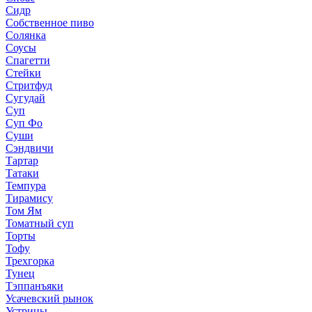
Сидр
Собственное пиво
Солянка
Соусы
Спагетти
Стейки
Стритфуд
Сугудай
Суп
Суп Фо
Суши
Сэндвичи
Тартар
Татаки
Темпура
Тирамису
Том Ям
Томатный суп
Торты
Тофу
Трехгорка
Тунец
Тэппанъяки
Усачевский рынок
Устрицы