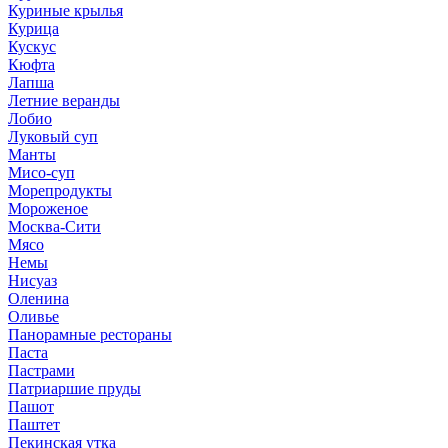
Куриные крылья
Курица
Кускус
Кюфта
Лапша
Летние веранды
Лобио
Луковый суп
Манты
Мисо-суп
Морепродукты
Мороженое
Москва-Сити
Мясо
Немы
Нисуаз
Оленина
Оливье
Панорамные рестораны
Паста
Пастрами
Патриаршие пруды
Пашот
Паштет
Пекинская утка