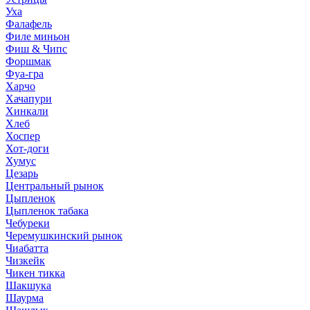
Уха
Фалафель
Филе миньон
Фиш & Чипс
Форшмак
Фуа-гра
Харчо
Хачапури
Хинкали
Хлеб
Хоспер
Хот-доги
Хумус
Цезарь
Центральный рынок
Цыпленок
Цыпленок табака
Чебуреки
Черемушкинский рынок
Чиабатта
Чизкейк
Чикен тикка
Шакшука
Шаурма