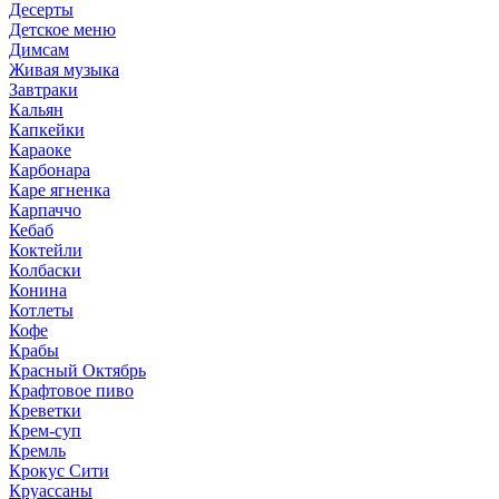
Десерты
Детское меню
Димсам
Живая музыка
Завтраки
Кальян
Капкейки
Караоке
Карбонара
Каре ягненка
Карпаччо
Кебаб
Коктейли
Колбаски
Конина
Котлеты
Кофе
Крабы
Красный Октябрь
Крафтовое пиво
Креветки
Крем-суп
Кремль
Крокус Сити
Круассаны