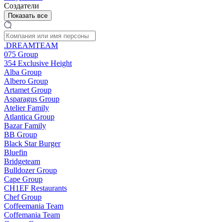
Создатели
Показать все
.DREAMTEAM
075 Group
354 Exclusive Height
Alba Group
Albero Group
Artamet Group
Asparagus Group
Atelier Family
Atlantica Group
Bazar Family
BB Group
Black Star Burger
Bluefin
Bridgeteam
Bulldozer Group
Cape Group
CH1EF Restaurants
Chef Group
Coffeemania Team
Coffemania Team