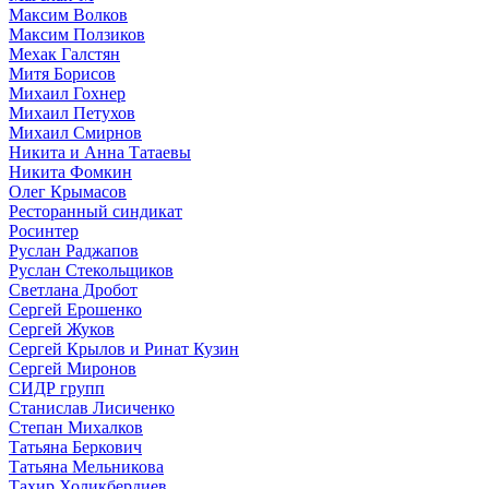
Максим Волков
Максим Ползиков
Мехак Галстян
Митя Борисов
Михаил Гохнер
Михаил Петухов
Михаил Смирнов
Никита и Анна Татаевы
Никита Фомкин
Олег Крымасов
Ресторанный синдикат
Росинтер
Руслан Раджапов
Руслан Стекольщиков
Светлана Дробот
Сергей Ерошенко
Сергей Жуков
Сергей Крылов и Ринат Кузин
Сергей Миронов
СИДР групп
Станислав Лисиченко
Степан Михалков
Татьяна Беркович
Татьяна Мельникова
Тахир Холикбердиев