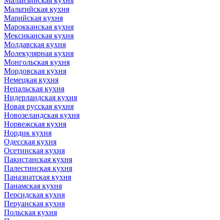
Малайзийская кухня
Мальтийская кухня
Марийская кухня
Марокканская кухня
Мексиканская кухня
Молдавская кухня
Молекулярная кухня
Монгольская кухня
Мордовская кухня
Немецкая кухня
Непальская кухня
Нидерландская кухня
Новая русская кухня
Новозеландская кухня
Норвежская кухня
Нордик кухня
Одесская кухня
Осетинская кухня
Пакистанская кухня
Палестинская кухня
Паназиатская кухня
Панамская кухня
Персидская кухня
Перуанская кухня
Польская кухня