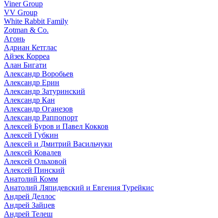
Viner Group
VV Group
White Rabbit Family
Zotman & Co.
Агонь
Адриан Кетглас
Айзек Корреа
Алан Бигати
Александр Воробьев
Александр Ерин
Александр Затуринский
Александр Кан
Александр Оганезов
Александр Раппопорт
Алексей Буров и Павел Кокков
Алексей Губкин
Алексей и Дмитрий Васильчуки
Алексей Ковалев
Алексей Ольховой
Алексей Пинский
Анатолий Комм
Анатолий Ляпидевский и Евгения Турейкис
Андрей Деллос
Андрей Зайцев
Андрей Телеш