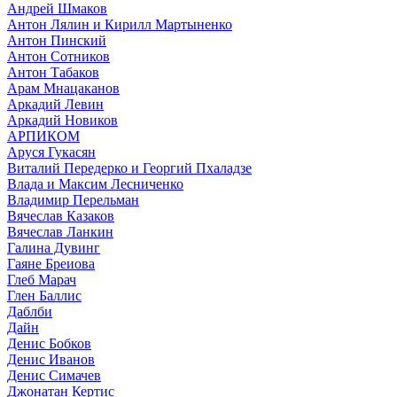
Андрей Шмаков
Антон Лялин и Кирилл Мартыненко
Антон Пинский
Антон Сотников
Антон Табаков
Арам Мнацаканов
Аркадий Левин
Аркадий Новиков
АРПИКОМ
Аруся Гукасян
Виталий Передерко и Георгий Пхаладзе
Влада и Максим Лесниченко
Владимир Перельман
Вячеслав Казаков
Вячеслав Ланкин
Галина Дувинг
Гаяне Бреиова
Глеб Марач
Глен Баллис
Даблби
Дайн
Денис Бобков
Денис Иванов
Денис Симачев
Джонатан Кертис