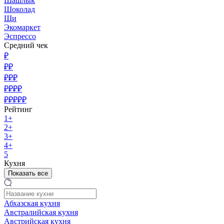
Шашлык
Шоколад
Щи
Экомаркет
Эспрессо
Средний чек
₽
₽₽
₽₽₽
₽₽₽₽
₽₽₽₽₽
Рейтинг
1+
2+
3+
4+
5
Кухня
Показать все
Абхазская кухня
Австралийская кухня
Австрийская кухня