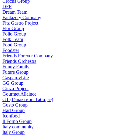
Crocus Group
DFF
Dream Team
Fantazery Company
Fitz Gastro Project
Flor Group
Folio Group
Folk Team
Food Group
Foodster
Friends Forever Company
Friends Orchestra
Funny Family
Future Group
GasparovLife
GG Group
Ginza Project
Gourmet Allaince
GT (Галактион Табидзе)
Gusto Group
Hart Group
Iconfood
Il Forno Group
Italy community
Italy Group