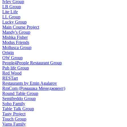
Ivlev Group
LB Group
Lite Life
LL Group
Lucky Group
Main Course Project
Mandy's Group
Mishka Fisher
Modus Friends
Mollusca Group
Origin
OW Group
People4People Restaurant Group
Pub life Group
Red Wood
RESTart
Restaurants by Emin Agalarov
RmCom (Ромашка Менеджмент)
Round Table Group
Semifreddo Group
Soho Family
Table Talk Group
Tasty Project
Touch Group
Vams Family