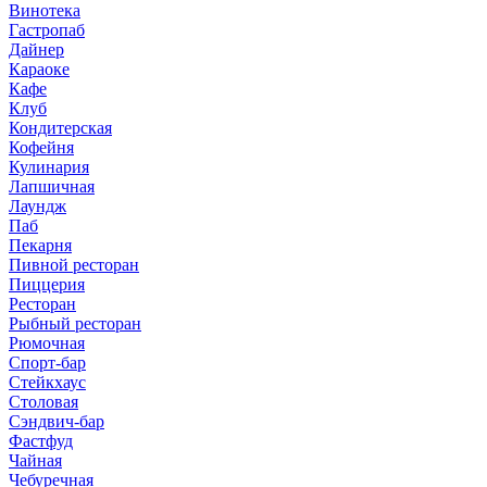
Винотека
Гастропаб
Дайнер
Караоке
Кафе
Клуб
Кондитерская
Кофейня
Кулинария
Лапшичная
Лаундж
Паб
Пекарня
Пивной ресторан
Пиццерия
Ресторан
Рыбный ресторан
Рюмочная
Спорт-бар
Стейкхаус
Столовая
Сэндвич-бар
Фастфуд
Чайная
Чебуречная