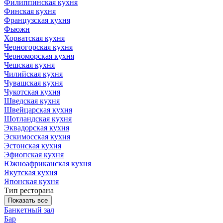
Филиппинская кухня
Финская кухня
Французская кухня
Фьюжн
Хорватская кухня
Черногорская кухня
Черноморская кухня
Чешская кухня
Чилийская кухня
Чувашская кухня
Чукотская кухня
Шведская кухня
Швейцарская кухня
Шотландская кухня
Эквадорская кухня
Эскимосская кухня
Эстонская кухня
Эфиопская кухня
Южноафриканская кухня
Якутская кухня
Японская кухня
Тип ресторана
Показать все
Банкетный зал
Бар