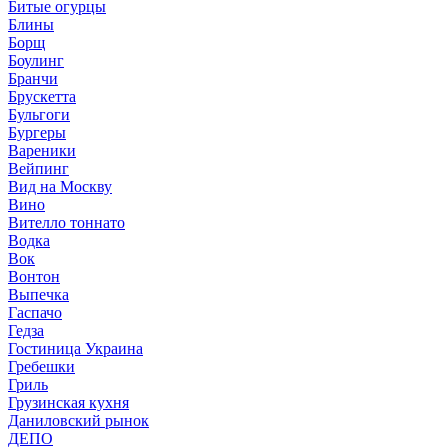
Битые огурцы
Блины
Борщ
Боулинг
Бранчи
Брускетта
Бульгоги
Бургеры
Вареники
Вейпинг
Вид на Москву
Вино
Вителло тоннато
Водка
Вок
Вонтон
Выпечка
Гаспачо
Гедза
Гостиница Украина
Гребешки
Гриль
Грузинская кухня
Даниловский рынок
ДЕПО