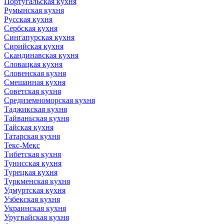
Португальская кухня
Румынская кухня
Русская кухня
Сербская кухня
Сингапурская кухня
Сирийская кухня
Скандинавская кухня
Словацкая кухня
Словенская кухня
Смешанная кухня
Советская кухня
Средиземноморская кухня
Таджикская кухня
Тайваньская кухня
Тайская кухня
Татарская кухня
Текс-Мекс
Тибетская кухня
Тунисская кухня
Турецкая кухня
Туркменская кухня
Удмуртская кухня
Узбекская кухня
Украинская кухня
Уругвайская кухня