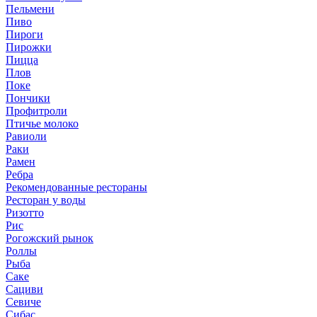
Пельмени
Пиво
Пироги
Пирожки
Пицца
Плов
Поке
Пончики
Профитроли
Птичье молоко
Равиоли
Раки
Рамен
Ребра
Рекомендованные рестораны
Ресторан у воды
Ризотто
Рис
Рогожский рынок
Роллы
Рыба
Саке
Сациви
Севиче
Сибас