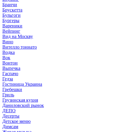
Бранчи
Брускетта
Бульгоги
Бургеры
Вареники
Вейпинг
Вид на Москву
Вино
Вителло тоннато
Водка
Вок
Вонтон
Выпечка
Гаспачо
Гедза
Гостиница Украина
Гребешки
Гриль
Грузинская кухня
Даниловский рынок
ДЕПО
Десерты
Детское меню
Димсам
Живая музыка