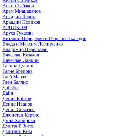
Антон Сотников
Антон Табаков
Арам Мнацаканов
Аркадий Левин
Аркадий Новиков
АРПИКОМ
Аруся Гукасян
Виталий Передерко и Георгий Пхаладзе
Влада и Максим Лесниченко
Владимир Перельман
Вячеслав Казаков
Вячеслав Ланкин
Галина Дувинг
Гаяне Бреиова
Глеб Марач
Глен Баллис
Даблби
Дайн
Денис Бобков
Денис Иванов
Денис Симачев
Джонатан Кертис
Дина Хабирова
Дмитрий Зотов
Дмитрий Ким