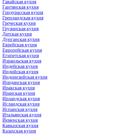
Гавайская кухня
Гаитянская кухня
Гондурасская кухня
Гренландская кухня
Греческая кухня
Грузинская кухня
Датская кухня
Дунганская кухня
Еврейская кухня
Европейская кухня
Египетская кухня
Израильская кухня
Индейская кухня
Индийская кухня
Индонезийская кухня
Иорданская кухня
Иракская кухня
Иранская кухня
Ирландская кухня
Исландская кухня
Испанская кухня
Итальянская кухня
Йеменская кухня
Кавказская кухня
Казахская кухня