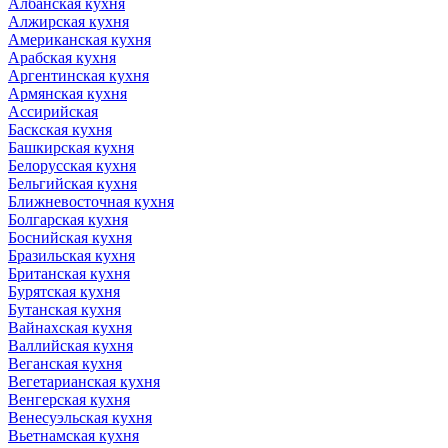
Албанская кухня
Алжирская кухня
Американская кухня
Арабская кухня
Аргентинская кухня
Армянская кухня
Ассирийская
Баскская кухня
Башкирская кухня
Белорусская кухня
Бельгийская кухня
Ближневосточная кухня
Болгарская кухня
Боснийская кухня
Бразильская кухня
Британская кухня
Бурятская кухня
Бутанская кухня
Вайнахская кухня
Валлийская кухня
Веганская кухня
Вегетарианская кухня
Венгерская кухня
Венесуэльская кухня
Вьетнамская кухня