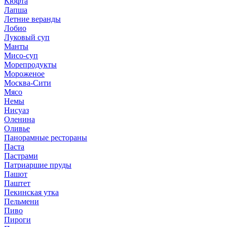
Кюфта
Лапша
Летние веранды
Лобио
Луковый суп
Манты
Мисо-суп
Морепродукты
Мороженое
Москва-Сити
Мясо
Немы
Нисуаз
Оленина
Оливье
Панорамные рестораны
Паста
Пастрами
Патриаршие пруды
Пашот
Паштет
Пекинская утка
Пельмени
Пиво
Пироги