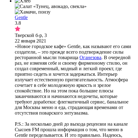
Gentle
3.8
Тверской б-р, 3
22 января 2021
«Новое городское кафе» Gentle, как называют его сами
создатели, – это прежде всего подтверждение силы
ресторанной мысли товарища
Оганезова
. В очередной
раз, не изменяя себе и своему фирменному стилю, он
создал современный, модный и легкий проект, где
приятно сидеть и хочется задержаться. Интерьер
излучает естественную притягательность. Атмосфера
сочетает в себе молодежную яркость и зрелое
спокойствие. Но на этом пока большие плюсы
заканчиваются и начинаются недочеты, которые
требуют доработки: флегматичный сервис, банальное
для Москвы меню и еда, страдающая временами от
отсутствия поварского энтузиазма.
P.S.: За несколько дней до выхода рецензии на канале
Сысоев FM прошла информация о том, что меню в
Gentle переделывается. И это правильно. Надеюсь,