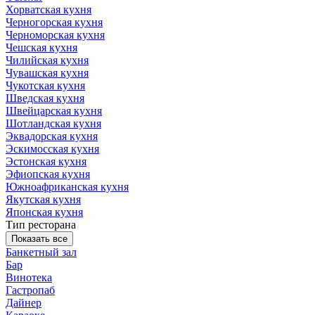
Хорватская кухня
Черногорская кухня
Черноморская кухня
Чешская кухня
Чилийская кухня
Чувашская кухня
Чукотская кухня
Шведская кухня
Швейцарская кухня
Шотландская кухня
Эквадорская кухня
Эскимосская кухня
Эстонская кухня
Эфиопская кухня
Южноафриканская кухня
Якутская кухня
Японская кухня
Тип ресторана
Показать все
Банкетный зал
Бар
Винотека
Гастропаб
Дайнер