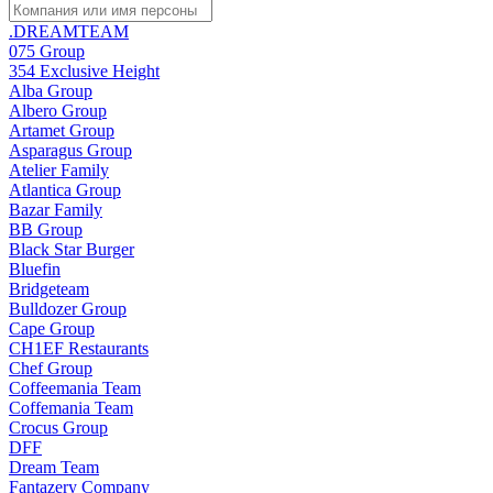
.DREAMTEAM
075 Group
354 Exclusive Height
Alba Group
Albero Group
Artamet Group
Asparagus Group
Atelier Family
Atlantica Group
Bazar Family
BB Group
Black Star Burger
Bluefin
Bridgeteam
Bulldozer Group
Cape Group
CH1EF Restaurants
Chef Group
Coffeemania Team
Coffemania Team
Crocus Group
DFF
Dream Team
Fantazery Company