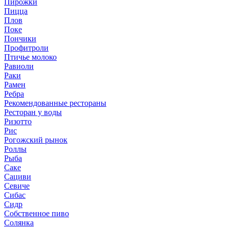
Пирожки
Пицца
Плов
Поке
Пончики
Профитроли
Птичье молоко
Равиоли
Раки
Рамен
Ребра
Рекомендованные рестораны
Ресторан у воды
Ризотто
Рис
Рогожский рынок
Роллы
Рыба
Саке
Сациви
Севиче
Сибас
Сидр
Собственное пиво
Солянка