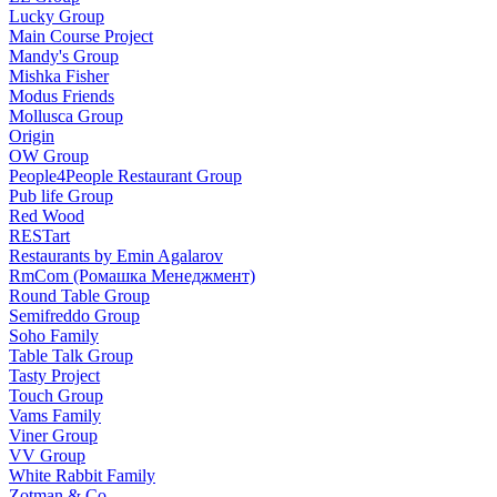
Lucky Group
Main Course Project
Mandy's Group
Mishka Fisher
Modus Friends
Mollusca Group
Origin
OW Group
People4People Restaurant Group
Pub life Group
Red Wood
RESTart
Restaurants by Emin Agalarov
RmCom (Ромашка Менеджмент)
Round Table Group
Semifreddo Group
Soho Family
Table Talk Group
Tasty Project
Touch Group
Vams Family
Viner Group
VV Group
White Rabbit Family
Zotman & Co.