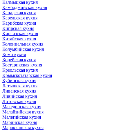
Калмыцкая кухня
Камбоджийская кухня
Канадская кухня
Карельская кухня
Карибская кухня
Кипрская кухня
Киргизская кухня
Китайская кухня
Колониальная кухня
Колумбийская кухня
Коми кухня
Корейская кухня
Костарикская кухня
Креольская кухня
Крымскотатарская кухня
Кубинская кухня
Латышская кухня
Ливанская кухня
Ливийская кухня
Литовская кухня
Македонская кухня
Малайзийская кухня
Мальтийская кухня
Марийская кухня
Марокканская кухня