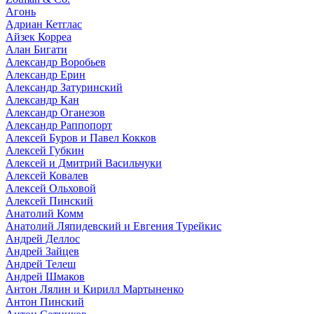
Агонь
Адриан Кетглас
Айзек Корреа
Алан Бигати
Александр Воробьев
Александр Ерин
Александр Затуринский
Александр Кан
Александр Оганезов
Александр Раппопорт
Алексей Буров и Павел Кокков
Алексей Губкин
Алексей и Дмитрий Васильчуки
Алексей Ковалев
Алексей Ольховой
Алексей Пинский
Анатолий Комм
Анатолий Ляпидевский и Евгения Турейкис
Андрей Деллос
Андрей Зайцев
Андрей Телеш
Андрей Шмаков
Антон Лялин и Кирилл Мартыненко
Антон Пинский