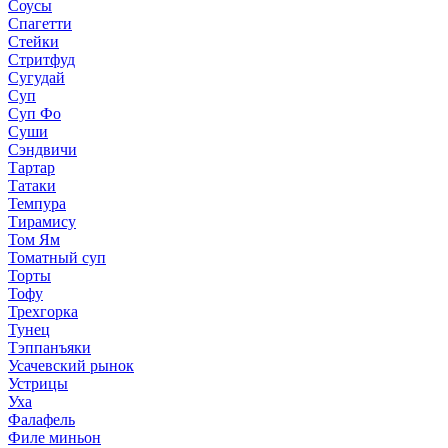
Соусы
Спагетти
Стейки
Стритфуд
Сугудай
Суп
Суп Фо
Суши
Сэндвичи
Тартар
Татаки
Темпура
Тирамису
Том Ям
Томатный суп
Торты
Тофу
Трехгорка
Тунец
Тэппанъяки
Усачевский рынок
Устрицы
Уха
Фалафель
Филе миньон