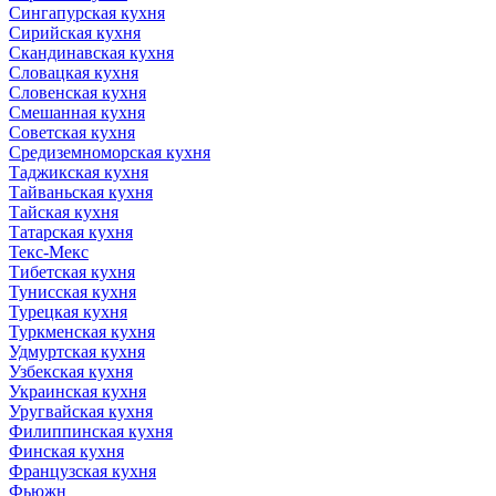
Сингапурская кухня
Сирийская кухня
Скандинавская кухня
Словацкая кухня
Словенская кухня
Смешанная кухня
Советская кухня
Средиземноморская кухня
Таджикская кухня
Тайваньская кухня
Тайская кухня
Татарская кухня
Текс-Мекс
Тибетская кухня
Тунисская кухня
Турецкая кухня
Туркменская кухня
Удмуртская кухня
Узбекская кухня
Украинская кухня
Уругвайская кухня
Филиппинская кухня
Финская кухня
Французская кухня
Фьюжн