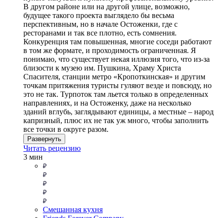
В другом районе или на другой улице, возможно,
будущее такого проекта выглядело бы весьма
перспективным, но в начале Остоженки, где с
ресторанами и так все плотно, есть сомнения.
Конкуренция там повышенная, многие соседи работают
в том же формате, и проходимость ограниченная. Я
понимаю, что существует некая иллюзия того, что из-за
близости к музею им. Пушкина, Храму Христа
Спасителя, станции метро «Кропоткинская» и другим
точкам притяжения туристы гуляют везде и повсюду, но
это не так. Турпоток там льется только в определенных
направлениях, и на Остоженку, даже на несколько
зданий вглубь, заглядывают единицы, а местные – народ
капризный, плюс их не так уж много, чтобы заполнить
все точки в округе разом.
Развернуть
Читать рецензию
3 мин
Смешанная кухня