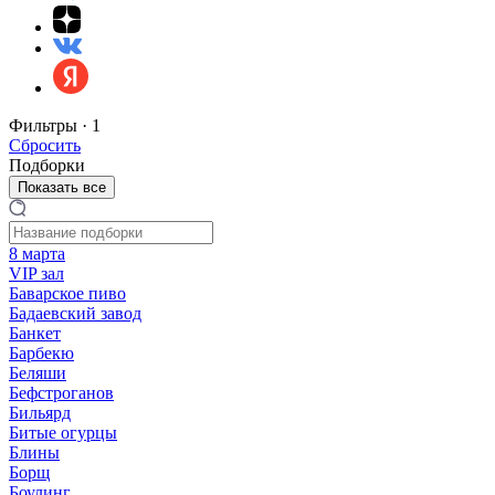
Фильтры ·
1
Сбросить
Подборки
Показать все
8 марта
VIP зал
Баварское пиво
Бадаевский завод
Банкет
Барбекю
Беляши
Бефстроганов
Бильярд
Битые огурцы
Блины
Борщ
Боулинг