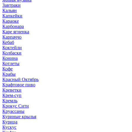
Завтраки
Кальян
Капкейки
Караоке
Карбонара
Каре ягненка
Карпаччо
Кебаб
Коктейли
Колбаски
Конина
Котлеты
Кофе
Крабы
Красный Октябрь
Крафтовое пиво
Креветки
Крем-суп
Кремль
Крокус Сити
Круассаны
Куриные крылья
Курица
Кускус