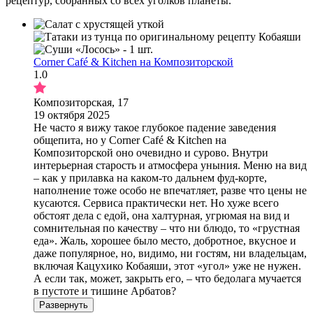
рецептур, собранных со всех уголков планеты.
Corner Café & Kitchen на Композиторской
1.0
Композиторская, 17
19 октября 2025
Не часто я вижу такое глубокое падение заведения
общепита, но у Сorner Café & Kitchen на
Композиторской оно очевидно и сурово. Внутри
интерьерная старость и атмосфера уныния. Меню на вид
– как у прилавка на каком-то дальнем фуд-корте,
наполнение тоже особо не впечатляет, разве что цены не
кусаются. Сервиса практически нет. Но хуже всего
обстоят дела с едой, она халтурная, угрюмая на вид и
сомнительная по качеству – что ни блюдо, то «грустная
еда». Жаль, хорошее было место, добротное, вкусное и
даже популярное, но, видимо, ни гостям, ни владельцам,
включая Кацухико Кобаяши, этот «угол» уже не нужен.
А если так, может, закрыть его, – что бедолага мучается
в пустоте и тишине Арбатов?
Развернуть