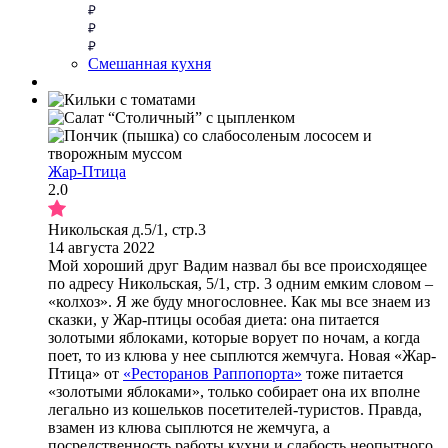
Смешанная кухня
Жар-Птица
2.0
Никольская д.5/1, стр.3
14 августа 2022
Мой хороший друг Вадим назвал бы все происходящее
по адресу Никольская, 5/1, стр. 3 одним емким словом –
«колхоз». Я же буду многословнее. Как мы все знаем из
сказки, у Жар-птицы особая диета: она питается
золотыми яблоками, которые ворует по ночам, а когда
поет, то из клюва у нее сыплются жемчуга. Новая «Жар-
Птица» от
«Ресторанов Раппопорта»
тоже питается
«золотыми яблоками», только собирает она их вполне
легально из кошельков посетителей-туристов. Правда,
взамен из клюва сыплются не жемчуга, а
посредственность работы кухни и слабость неопытного