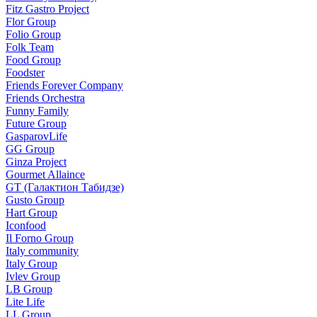
Fitz Gastro Project
Flor Group
Folio Group
Folk Team
Food Group
Foodster
Friends Forever Company
Friends Orchestra
Funny Family
Future Group
GasparovLife
GG Group
Ginza Project
Gourmet Allaince
GT (Галактион Табидзе)
Gusto Group
Hart Group
Iconfood
Il Forno Group
Italy community
Italy Group
Ivlev Group
LB Group
Lite Life
LL Group