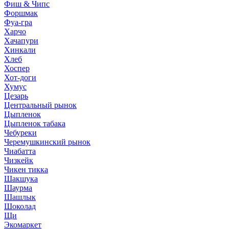
Фиш & Чипс
Форшмак
Фуа-гра
Харчо
Хачапури
Хинкали
Хлеб
Хоспер
Хот-доги
Хумус
Цезарь
Центральный рынок
Цыпленок
Цыпленок табака
Чебуреки
Черемушкинский рынок
Чиабатта
Чизкейк
Чикен тикка
Шакшука
Шаурма
Шашлык
Шоколад
Щи
Экомаркет