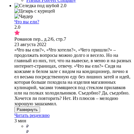
Friends Forever Company
Что вы ели?
2.0
Романов пер., д.2/6, стр.7
23 августа 2022
«Что вы ели?», «Что хотели?», «Чего пришли?» –
продолжать вопросы можно долго и весело. Но на
главный из них, тот, что на вывеске, в меню и на разных
интернет-страницах, отвечу. «Что вы ели?» Сидя на
кожзаме в белом зале с видом на кондиционер, лично я
ел весьма посредственную еду без лишних затей и идей,
которая больше походила на изделия магазинных
кулинарий, часами томящиеся под стеклом прилавков
или на полках холодильников. Съедобно? Да, съедобно.
Хочется ли повторить? Нет. Из плюсов – мелодию
хорошую зашазамил.
Развернуть
Читать рецензию
3 мин