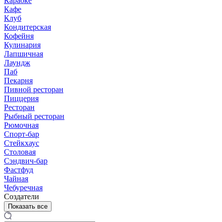
Караоке
Кафе
Клуб
Кондитерская
Кофейня
Кулинария
Лапшичная
Лаундж
Паб
Пекарня
Пивной ресторан
Пиццерия
Ресторан
Рыбный ресторан
Рюмочная
Спорт-бар
Стейкхаус
Столовая
Сэндвич-бар
Фастфуд
Чайная
Чебуречная
Создатели
Показать все