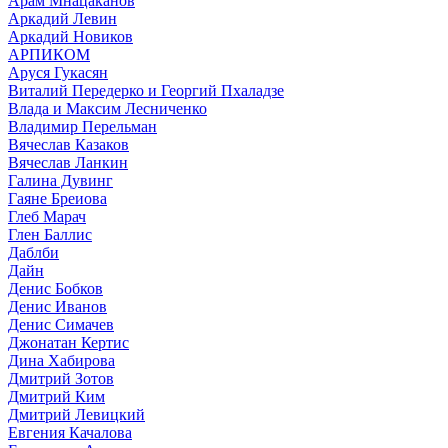
Арам Мнацаканов
Аркадий Левин
Аркадий Новиков
АРПИКОМ
Аруся Гукасян
Виталий Передерко и Георгий Пхаладзе
Влада и Максим Лесниченко
Владимир Перельман
Вячеслав Казаков
Вячеслав Ланкин
Галина Дувинг
Гаяне Бреиова
Глеб Марач
Глен Баллис
Даблби
Дайн
Денис Бобков
Денис Иванов
Денис Симачев
Джонатан Кертис
Дина Хабирова
Дмитрий Зотов
Дмитрий Ким
Дмитрий Левицкий
Евгения Качалова