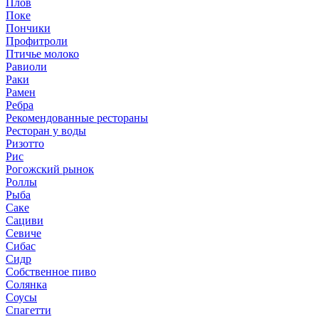
Плов
Поке
Пончики
Профитроли
Птичье молоко
Равиоли
Раки
Рамен
Ребра
Рекомендованные рестораны
Ресторан у воды
Ризотто
Рис
Рогожский рынок
Роллы
Рыба
Саке
Сациви
Севиче
Сибас
Сидр
Собственное пиво
Солянка
Соусы
Спагетти