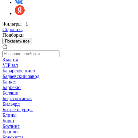
Фильтры ·
1
Сбросить
Подборки
Показать все
8 марта
VIP зал
Баварское пиво
Бадаевский завод
Банкет
Барбекю
Беляши
Бефстроганов
Бильярд
Битые огурцы
Блины
Борщ
Боулинг
Бранчи
Брускетта