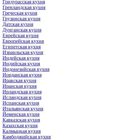
Гондурасская кухня
Гренландская кухня
Греческая кухня
Грузинская кухня
Датская кухня
Дунганская кухня
Еврейская кухня
Европейская кухня
Египетская кухня
Израильская кухня
Индейская кухня
Индийская кухня
Индонезийская кухня
Иорданская кухня
Иракская кухня
Иранская кухня
Ирландская кухня
Исландская кухня
Испанская кухня
Итальянская кухня
Йеменская кухня
Кавказская кухня
Казахская кухня
Калмыцкая кухня
Камбоджийская кухня