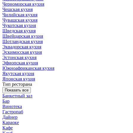
Черноморская кухня
Чешская кухня
Чилийская кухня
Чувашская кухня
Чукотская кухня
Шведская кухня
Швейцарская кухня
Шотландская кухня
Эквадорская кухня
Эскимосская кухня
Эстонская кухня
Эфиопская кухня
Южноафриканская кухня
Якутская кухня
Японская кухня
Тип ресторана
Показать все
Банкетный зал
Бар
Винотека
Гастропаб
Дайнер
Караоке
Кафе