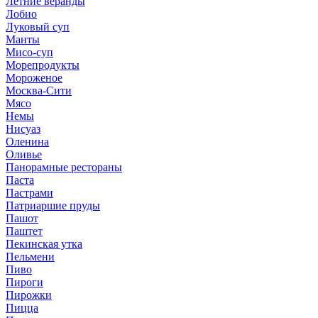
Летние веранды
Лобио
Луковый суп
Манты
Мисо-суп
Морепродукты
Мороженое
Москва-Сити
Мясо
Немы
Нисуаз
Оленина
Оливье
Панорамные рестораны
Паста
Пастрами
Патриаршие пруды
Пашот
Паштет
Пекинская утка
Пельмени
Пиво
Пироги
Пирожки
Пицца