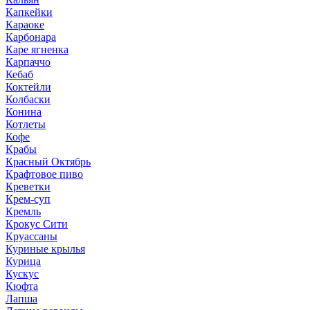
Капкейки
Караоке
Карбонара
Каре ягненка
Карпаччо
Кебаб
Коктейли
Колбаски
Конина
Котлеты
Кофе
Крабы
Красный Октябрь
Крафтовое пиво
Креветки
Крем-суп
Кремль
Крокус Сити
Круассаны
Куриные крылья
Курица
Кускус
Кюфта
Лапша