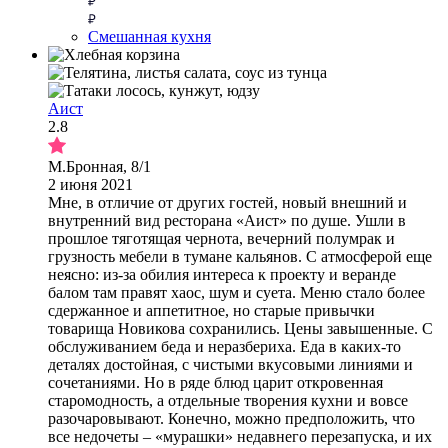
Смешанная кухня
Аист
2.8
М.Бронная, 8/1
2 июня 2021
Мне, в отличие от других гостей, новый внешний и
внутренний вид ресторана «Аист» по душе. Ушли в
прошлое тяготящая чернота, вечерний полумрак и
грузность мебели в тумане кальянов. С атмосферой еще
неясно: из-за обилия интереса к проекту и веранде
балом там правят хаос, шум и суета. Меню стало более
сдержанное и аппетитное, но старые привычки
товарища Новикова сохранились. Цены завышенные. С
обслуживанием беда и неразбериха. Еда в каких-то
деталях достойная, с чистыми вкусовыми линиями и
сочетаниями. Но в ряде блюд царит откровенная
старомодность, а отдельные творения кухни и вовсе
разочаровывают. Конечно, можно предположить, что
все недочеты – «мурашки» недавнего перезапуска, и их