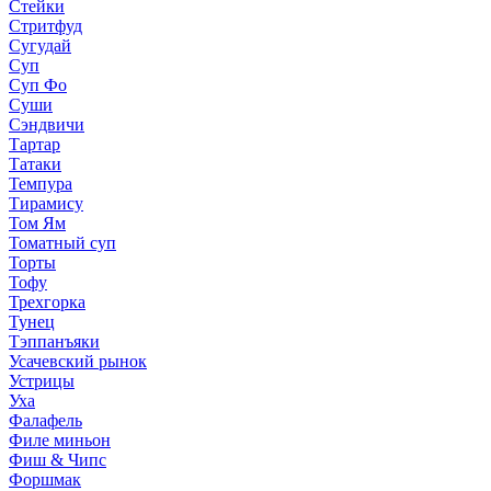
Стейки
Стритфуд
Сугудай
Суп
Суп Фо
Суши
Сэндвичи
Тартар
Татаки
Темпура
Тирамису
Том Ям
Томатный суп
Торты
Тофу
Трехгорка
Тунец
Тэппанъяки
Усачевский рынок
Устрицы
Уха
Фалафель
Филе миньон
Фиш & Чипс
Форшмак