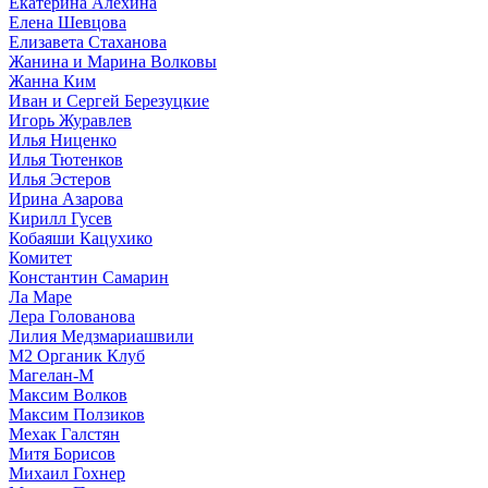
Екатерина Алехина
Елена Шевцова
Елизавета Стаханова
Жанина и Марина Волковы
Жанна Ким
Иван и Сергей Березуцкие
Игорь Журавлев
Илья Ниценко
Илья Тютенков
Илья Эстеров
Ирина Азарова
Кирилл Гусев
Кобаяши Кацухико
Комитет
Константин Самарин
Ла Маре
Лера Голованова
Лилия Медзмариашвили
М2 Органик Клуб
Магелан-М
Максим Волков
Максим Ползиков
Мехак Галстян
Митя Борисов
Михаил Гохнер