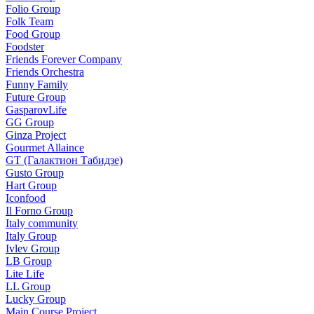
Folio Group
Folk Team
Food Group
Foodster
Friends Forever Company
Friends Orchestra
Funny Family
Future Group
GasparovLife
GG Group
Ginza Project
Gourmet Allaince
GT (Галактион Табидзе)
Gusto Group
Hart Group
Iconfood
Il Forno Group
Italy community
Italy Group
Ivlev Group
LB Group
Lite Life
LL Group
Lucky Group
Main Course Project