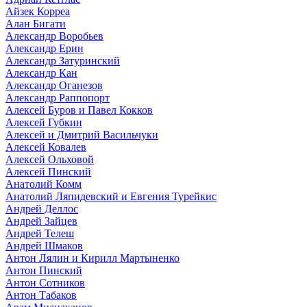
Айзек Корреа
Алан Бигати
Александр Воробьев
Александр Ерин
Александр Затуринский
Александр Кан
Александр Оганезов
Александр Раппопорт
Алексей Буров и Павел Кокков
Алексей Губкин
Алексей и Дмитрий Васильчуки
Алексей Ковалев
Алексей Ольховой
Алексей Пинский
Анатолий Комм
Анатолий Ляпидевский и Евгения Турейкис
Андрей Деллос
Андрей Зайцев
Андрей Телеш
Андрей Шмаков
Антон Лялин и Кирилл Мартыненко
Антон Пинский
Антон Сотников
Антон Табаков