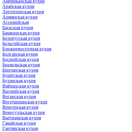
Американская кухня
Арабская кухня
Аргентинская кухня
Армянская кухня
Ассирийская
Баскская кухня
Башкирская кухня
Белорусская кухня
Бельгийская кухня
Ближневосточная кухня
Болгарская кухня
Боснийская кухня
Бразильская кухня
Британская кухня
Бурятская кухня
Бутанская кухня
Вайнахская кухня
Валлийская кухня
Веганская кухня
Вегетарианская кухня
Венгерская кухня
Венесуэльская кухня
Вьетнамская кухня
Гавайская кухня
Гаитянская кухня