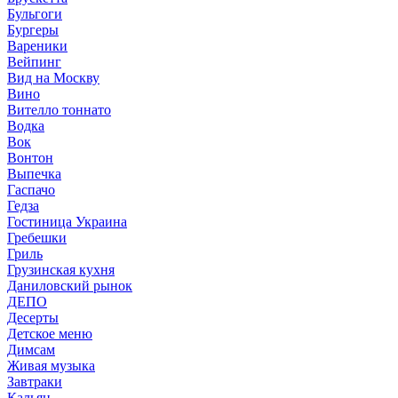
Бульгоги
Бургеры
Вареники
Вейпинг
Вид на Москву
Вино
Вителло тоннато
Водка
Вок
Вонтон
Выпечка
Гаспачо
Гедза
Гостиница Украина
Гребешки
Гриль
Грузинская кухня
Даниловский рынок
ДЕПО
Десерты
Детское меню
Димсам
Живая музыка
Завтраки
Кальян