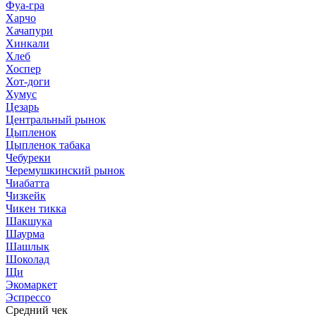
Фуа-гра
Харчо
Хачапури
Хинкали
Хлеб
Хоспер
Хот-доги
Хумус
Цезарь
Центральный рынок
Цыпленок
Цыпленок табака
Чебуреки
Черемушкинский рынок
Чиабатта
Чизкейк
Чикен тикка
Шакшука
Шаурма
Шашлык
Шоколад
Щи
Экомаркет
Эспрессо
Средний чек