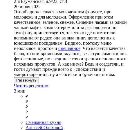
2-я Бауманская, д.9/23, ст.3
20 июля 2022
Это «Радио» вещает в молодежном формате, про
молодежь и для молодежи. Оформление при этом
качественное, зеленое, свежее. Сидение часами за одной
чашкой кофе с компьютером или за разговорами по
телефону приветствуется, так что о еде посетители
вспоминают редко: она заняла нишу дополнения к
юношеским посиделкам. Видимо, поэтому меню
небольшое, простое и
смешанное
. Что касается качества
блюд, то они временами вкусные, зачастую симпатично-
фотогеничные, но средние с точки зрения исполнения и
исходных продуктов. А как иначе? Ведь и создатели, и
гости думают прежде всего о «спокойствии и
умиротворении», ну а «сосиски и булочки» потом.
Развернуть
Читать рецензию
3 мин
Смешанная кухня
Алексей Ольховой