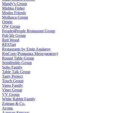
Mandy's Group
Mishka Fisher
Modus Friends
Mollusca Group
Origin
OW Group
People4People Restaurant Group
Pub life Group
Red Wood
RESTart
Restaurants by Emin Agalarov
RmCom (Ромашка Менеджмент)
Round Table Group
Semifreddo Group
Soho Family
Table Talk Group
Tasty Project
Touch Group
Vams Family
Viner Group
VV Group
White Rabbit Family
Zotman & Co.
Агонь
Адриан Кетглас