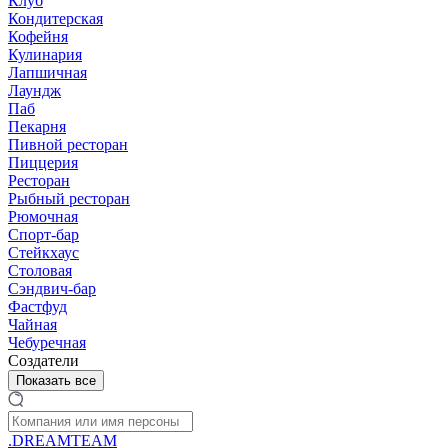
Клуб
Кондитерская
Кофейня
Кулинария
Лапшичная
Лаундж
Паб
Пекарня
Пивной ресторан
Пиццерия
Ресторан
Рыбный ресторан
Рюмочная
Спорт-бар
Стейкхаус
Столовая
Сэндвич-бар
Фастфуд
Чайная
Чебуречная
Создатели
Показать все
.DREAMTEAM