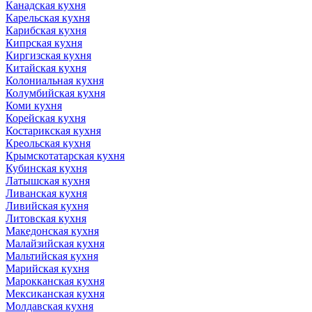
Канадская кухня
Карельская кухня
Карибская кухня
Кипрская кухня
Киргизская кухня
Китайская кухня
Колониальная кухня
Колумбийская кухня
Коми кухня
Корейская кухня
Костарикская кухня
Креольская кухня
Крымскотатарская кухня
Кубинская кухня
Латышская кухня
Ливанская кухня
Ливийская кухня
Литовская кухня
Македонская кухня
Малайзийская кухня
Мальтийская кухня
Марийская кухня
Марокканская кухня
Мексиканская кухня
Молдавская кухня