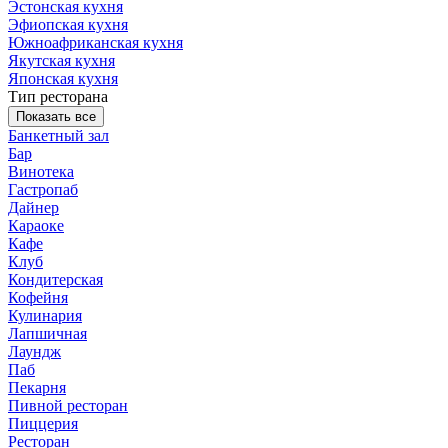
Эстонская кухня
Эфиопская кухня
Южноафриканская кухня
Якутская кухня
Японская кухня
Тип ресторана
Показать все
Банкетный зал
Бар
Винотека
Гастропаб
Дайнер
Караоке
Кафе
Клуб
Кондитерская
Кофейня
Кулинария
Лапшичная
Лаундж
Паб
Пекарня
Пивной ресторан
Пиццерия
Ресторан