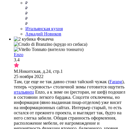
Итальянская кухня
Аркадий Новиков
Enzo
3.4
М.Никитская, д.24, стр.1
25 ноября 2022
Там, где еще не так давно стоял тайский чужак (
Farang
),
теперь «суровость» столичной зимы готовится ощутить
итальянец
Enzo, а к зиме он (ресторан, не шеф) подошел
в состоянии легкого бардака. Соцсети отключены, но
информация (явно выданная пиар-отделом) уже висит
на информационных сайтах. Интерьер старый, то есть
остался от прежнего проекта, и выглядит так, будто на
него слегка забили. Общая странность оформления,
расположение мебели, ее нагромождение и
непонятность функции второго, балконного, уровня