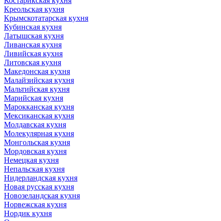
Костарикская кухня
Креольская кухня
Крымскотатарская кухня
Кубинская кухня
Латышская кухня
Ливанская кухня
Ливийская кухня
Литовская кухня
Македонская кухня
Малайзийская кухня
Мальтийская кухня
Марийская кухня
Марокканская кухня
Мексиканская кухня
Молдавская кухня
Молекулярная кухня
Монгольская кухня
Мордовская кухня
Немецкая кухня
Непальская кухня
Нидерландская кухня
Новая русская кухня
Новозеландская кухня
Норвежская кухня
Нордик кухня