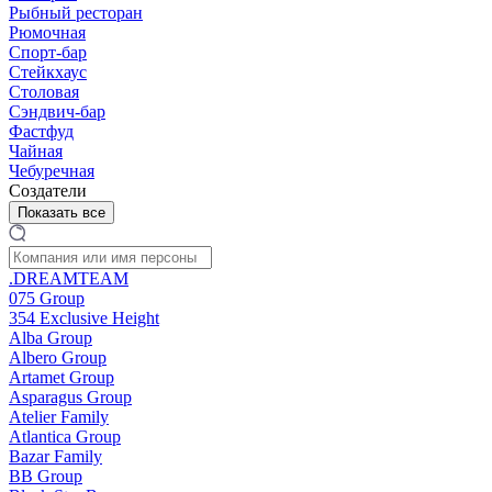
Рыбный ресторан
Рюмочная
Спорт-бар
Стейкхаус
Столовая
Сэндвич-бар
Фастфуд
Чайная
Чебуречная
Создатели
Показать все
.DREAMTEAM
075 Group
354 Exclusive Height
Alba Group
Albero Group
Artamet Group
Asparagus Group
Atelier Family
Atlantica Group
Bazar Family
BB Group