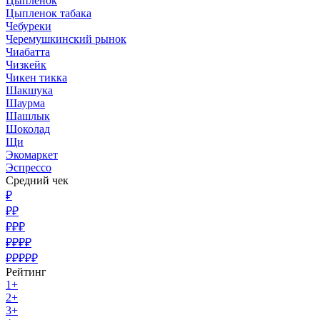
Цыпленок
Цыпленок табака
Чебуреки
Черемушкинский рынок
Чиабатта
Чизкейк
Чикен тикка
Шакшука
Шаурма
Шашлык
Шоколад
Щи
Экомаркет
Эспрессо
Средний чек
₽
₽₽
₽₽₽
₽₽₽₽
₽₽₽₽₽
Рейтинг
1+
2+
3+