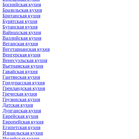
Боснийская кухня
Бразильская кухня
Британская кухня
Бурятская кухня
Бутанская кухня
Вайнахская кухня
Валлийская кухня
Веганская кухня
Вегетарианская кухня
Венгерская кухня
Венесуэльская кухня
Вьетнамская кухня
Гавайская кухня
Гаитянская кухня
Гондурасская кухня
Гренландская кухня
Греческая кухня
Грузинская кухня
Датская кухня
Дунганская кухня
Еврейская кухня
Европейская кухня
Египетская кухня
Израильская кухня
Индейская кухня