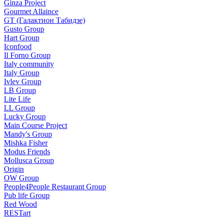
Ginza Project
Gourmet Allaince
GT (Галактион Табидзе)
Gusto Group
Hart Group
Iconfood
Il Forno Group
Italy community
Italy Group
Ivlev Group
LB Group
Lite Life
LL Group
Lucky Group
Main Course Project
Mandy's Group
Mishka Fisher
Modus Friends
Mollusca Group
Origin
OW Group
People4People Restaurant Group
Pub life Group
Red Wood
RESTart