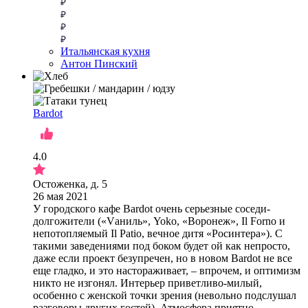
Итальянская кухня
Антон Пинский
Bardot
4.0
Остоженка, д. 5
26 мая 2021
У городского кафе Bardot очень серьезные соседи-
долгожители («Vаниль», Yoko, «Воронеж», Il Forno и
непотопляемый Il Patio, вечное дитя «Росинтера»). С
такими заведениями под боком будет ой как непросто,
даже если проект безупречен, но в новом Bardot не все
еще гладко, и это настораживает, – впрочем, и оптимизм
никто не изгонял. Интерьер приветливо-милый,
особенно с женской точки зрения (невольно подслушал
разговоры других гостей). Атмосфера приятно-