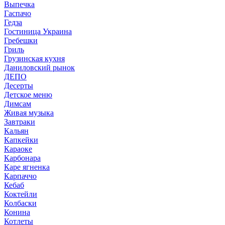
Выпечка
Гаспачо
Гедза
Гостиница Украина
Гребешки
Гриль
Грузинская кухня
Даниловский рынок
ДЕПО
Десерты
Детское меню
Димсам
Живая музыка
Завтраки
Кальян
Капкейки
Караоке
Карбонара
Каре ягненка
Карпаччо
Кебаб
Коктейли
Колбаски
Конина
Котлеты