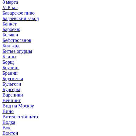
8 марта
VIP зал
Баварское пиво
Бадаевский завод
Банкет
Барбекю
Беляши
Бефстроганов
Бильярд
Битые огурцы
Блины
Борщ
Боулинг
Бранчи
Брускетта
Бульгоги
Бургеры
Вареники
Вейпинг
Вид на Москву
Вино
Вителло тоннато
Водка
Вок
Вонтон