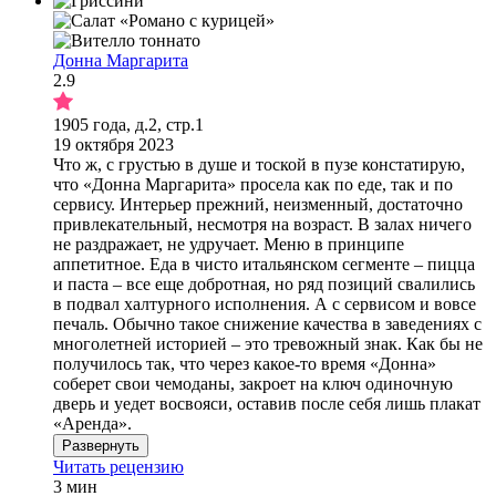
Донна Маргарита
2.9
1905 года, д.2, стр.1
19 октября 2023
Что ж, с грустью в душе и тоской в пузе констатирую,
что «Донна Маргарита» просела как по еде, так и по
сервису. Интерьер прежний, неизменный, достаточно
привлекательный, несмотря на возраст. В залах ничего
не раздражает, не удручает. Меню в принципе
аппетитное. Еда в чисто итальянском сегменте – пицца
и паста – все еще добротная, но ряд позиций свалились
в подвал халтурного исполнения. А с сервисом и вовсе
печаль. Обычно такое снижение качества в заведениях с
многолетней историей – это тревожный знак. Как бы не
получилось так, что через какое-то время «Донна»
соберет свои чемоданы, закроет на ключ одиночную
дверь и уедет восвояси, оставив после себя лишь плакат
«Аренда».
Развернуть
Читать рецензию
3 мин