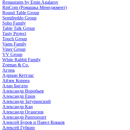
Restaurants by Emin Agalarov
RmCom (Ромашка Менеджмент)
Round Table Group
Semifreddo Group
Soho Family
Table Talk Group
Tasty Project
Touch Group
Vams Family
Viner Group
VV Group
White Rabbit Family
Zotman & Co.
Агонь
Адриан Кетглас
Айзек Корреа
Алан Бигати
Александр Воробьев
Александр Ерин
Александр Затуринский
Александр Кан
Александр Оганезов
Александр Раппопорт
Алексей Буров и Павел Кокков
Алексей Губкин