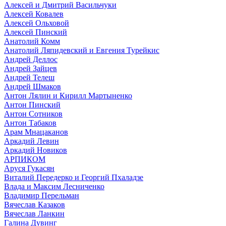
Алексей и Дмитрий Васильчуки
Алексей Ковалев
Алексей Ольховой
Алексей Пинский
Анатолий Комм
Анатолий Ляпидевский и Евгения Турейкис
Андрей Деллос
Андрей Зайцев
Андрей Телеш
Андрей Шмаков
Антон Лялин и Кирилл Мартыненко
Антон Пинский
Антон Сотников
Антон Табаков
Арам Мнацаканов
Аркадий Левин
Аркадий Новиков
АРПИКОМ
Аруся Гукасян
Виталий Передерко и Георгий Пхаладзе
Влада и Максим Лесниченко
Владимир Перельман
Вячеслав Казаков
Вячеслав Ланкин
Галина Дувинг