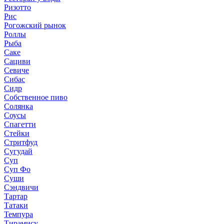
Ризотто
Рис
Рогожский рынок
Роллы
Рыба
Саке
Сациви
Севиче
Сибас
Сидр
Собственное пиво
Солянка
Соусы
Спагетти
Стейки
Стритфуд
Сугудай
Суп
Суп Фо
Суши
Сэндвичи
Тартар
Татаки
Темпура
Тирамису