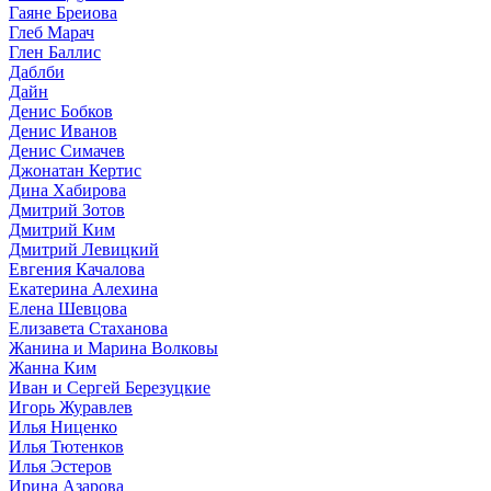
Гаяне Бреиова
Глеб Марач
Глен Баллис
Даблби
Дайн
Денис Бобков
Денис Иванов
Денис Симачев
Джонатан Кертис
Дина Хабирова
Дмитрий Зотов
Дмитрий Ким
Дмитрий Левицкий
Евгения Качалова
Екатерина Алехина
Елена Шевцова
Елизавета Стаханова
Жанина и Марина Волковы
Жанна Ким
Иван и Сергей Березуцкие
Игорь Журавлев
Илья Ниценко
Илья Тютенков
Илья Эстеров
Ирина Азарова