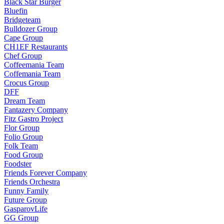
Black Star Burger
Bluefin
Bridgeteam
Bulldozer Group
Cape Group
CH1EF Restaurants
Chef Group
Coffeemania Team
Coffemania Team
Crocus Group
DFF
Dream Team
Fantazery Company
Fitz Gastro Project
Flor Group
Folio Group
Folk Team
Food Group
Foodster
Friends Forever Company
Friends Orchestra
Funny Family
Future Group
GasparovLife
GG Group