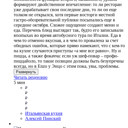
формируют двойственное впечатление: то ли ресторан
уже дорабатывает свои последние дни, то ли он еще
толком не открылся, хотя первые восторги местной
гастро-обозревательной публики посыпались еще в
середине октября. Схожее ощущение создают меню и
еда. Перечень блюд выглядит так, будто его записывали
впопыхах во время автобусного тура по Италии. Еда в
чем-то отменно вкусная, а в чем-то провалена за счет
обидных ошибок, которые прямо намекают, что с кем-то
на кухне случаются приступы «а мне все равно». Ну и
пицца, а также фокачча: если уж шеф-повар – профи-
пиццайоло, то такие позиции должны быть безупречны
всегда, но в Enzo у Энцо с этим пока, увы, проблемы.
Развернуть
Читать рецензию
5 мин
Итальянская кухня
Алексей Пинский