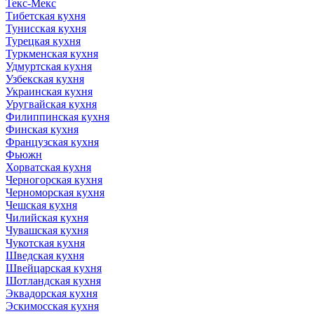
Текс-Мекс
Тибетская кухня
Тунисская кухня
Турецкая кухня
Туркменская кухня
Удмуртская кухня
Узбекская кухня
Украинская кухня
Уругвайская кухня
Филиппинская кухня
Финская кухня
Французская кухня
Фьюжн
Хорватская кухня
Черногорская кухня
Черноморская кухня
Чешская кухня
Чилийская кухня
Чувашская кухня
Чукотская кухня
Шведская кухня
Швейцарская кухня
Шотландская кухня
Эквадорская кухня
Эскимосская кухня