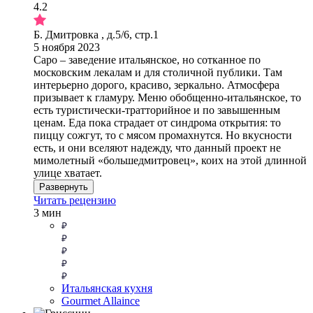
4.2
Б. Дмитровка , д.5/6, стр.1
5 ноября 2023
Capo – заведение итальянское, но сотканное по
московским лекалам и для столичной публики. Там
интерьерно дорого, красиво, зеркально. Атмосфера
призывает к гламуру. Меню обобщенно-итальянское, то
есть туристически-тратторийное и по завышенным
ценам. Еда пока страдает от синдрома открытия: то
пиццу сожгут, то с мясом промахнутся. Но вкусности
есть, и они вселяют надежду, что данный проект не
мимолетный «большедмитровец», коих на этой длинной
улице хватает.
Развернуть
Читать рецензию
3 мин
Итальянская кухня
Gourmet Allaince