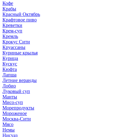
Кофе
Крабы
Красный Октябрь
Крафтовое пиво
Креветки
Крем-суп
Кремль
Крокус Сити
Круассаны
Куриные крылья
Курица
Кускус
Кюфта
Лапша
Летние веранды
Лобио
Луковый суп
Манты
Мисо-суп
Морепродукты
Мороженое
Москва-Сити
Мясо
Немы
Нисуаз