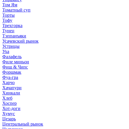
Том Ям
Томатный суп
Торты
Тофу
Трехгорка
Тунец
Тэппанъяки
Усачевский рынок
Устрицы
Уха
Фалафель
Филе миньон
Фиш & Чипс
Форшмак
Фуа-гра
Харчо
Хачапури
Хинкали
Хлеб
Хоспер
Хот-доги
Хумус
Цезарь
Центральный рынок