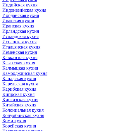
Индийская кухня
Индонезийская кухня
Иорданская кухня
Иракская кухня
Иранская кухня
Ирландская кухня
Исландская кухня
Испанская кухня
Итальянская кухня
Йеменская кухня
Кавказская кухня
Казахская кухня
Калмыцкая кухня
Камбоджийская кухня
Канадская кухня
Карельская кухня
Карибская кухня
Кипрская кухня
Киргизская кухня
Китайская кухня
Колониальная кухня
Колумбийская кухня
Коми кухня
Корейская кухня