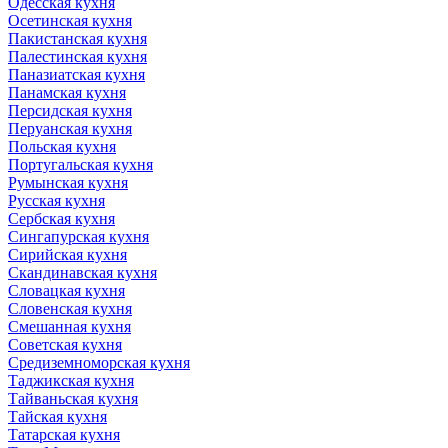
Одесская кухня
Осетинская кухня
Пакистанская кухня
Палестинская кухня
Паназиатская кухня
Панамская кухня
Персидская кухня
Перуанская кухня
Польская кухня
Португальская кухня
Румынская кухня
Русская кухня
Сербская кухня
Сингапурская кухня
Сирийская кухня
Скандинавская кухня
Словацкая кухня
Словенская кухня
Смешанная кухня
Советская кухня
Средиземноморская кухня
Таджикская кухня
Тайваньская кухня
Тайская кухня
Татарская кухня