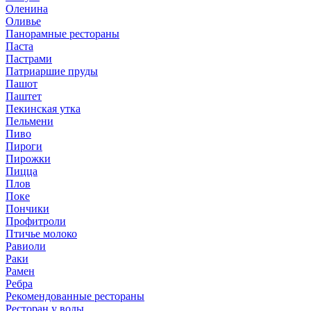
Оленина
Оливье
Панорамные рестораны
Паста
Пастрами
Патриаршие пруды
Пашот
Паштет
Пекинская утка
Пельмени
Пиво
Пироги
Пирожки
Пицца
Плов
Поке
Пончики
Профитроли
Птичье молоко
Равиоли
Раки
Рамен
Ребра
Рекомендованные рестораны
Ресторан у воды