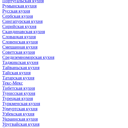
Португальская кухня
Румынская кухня
Русская кухня
Сербская кухня
Сингапурская кухня
Сирийская кухня
Скандинавская кухня
Словацкая кухня
Словенская кухня
Смешанная кухня
Советская кухня
Средиземноморская кухня
Таджикская кухня
Тайваньская кухня
Тайская кухня
Татарская кухня
Текс-Мекс
Тибетская кухня
Тунисская кухня
Турецкая кухня
Туркменская кухня
Удмуртская кухня
Узбекская кухня
Украинская кухня
Уругвайская кухня