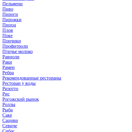
Пельмени
Пиво
Пироги
Пирожки
Пицца
Плов
Поке
Пончики
Профитроли
Птичье молоко
Равиоли
Раки
Рамен
Ребра
Рекомендованные рестораны
Ресторан у воды
Ризотто
Рис
Рогожский рынок
Роллы
Рыба
Саке
Сациви
Севиче
Сибас