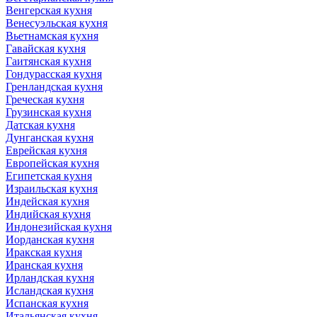
Венгерская кухня
Венесуэльская кухня
Вьетнамская кухня
Гавайская кухня
Гаитянская кухня
Гондурасская кухня
Гренландская кухня
Греческая кухня
Грузинская кухня
Датская кухня
Дунганская кухня
Еврейская кухня
Европейская кухня
Египетская кухня
Израильская кухня
Индейская кухня
Индийская кухня
Индонезийская кухня
Иорданская кухня
Иракская кухня
Иранская кухня
Ирландская кухня
Исландская кухня
Испанская кухня
Итальянская кухня