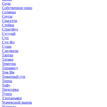
Сидр
Собственное пиво
Солянка
Соусы
Спагетти
Стейки
Стритфуд
Сугудай
Суп
Суп Фо
Суши
Сэндвичи
Тартар
Татаки
Темпура
Тирамису
Том Ям
Томатный суп
Торты
Тофу
Трехгорка
Тунец
Тэппанъяки
Усачевский рынок
Устрицы