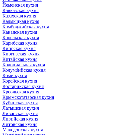
Йеменская кухня
Кавказская кухня
Казахская кухня
Калмыцкая кухня
Камбоджийская кухня
Канадская кухня
Карельская кухня
Карибская кухня
Кипрская кухня
Киргизская кухня
Китайская кухня
Колониальная кухня
Колумбийская кухня
Коми кухня
Корейская кухня
Костарикская кухня
Креольская кухня
Крымскотатарская кухня
Кубинская кухня
Латышская кухня
Ливанская кухня
Ливийская кухня
Литовская кухня
Македонская кухня