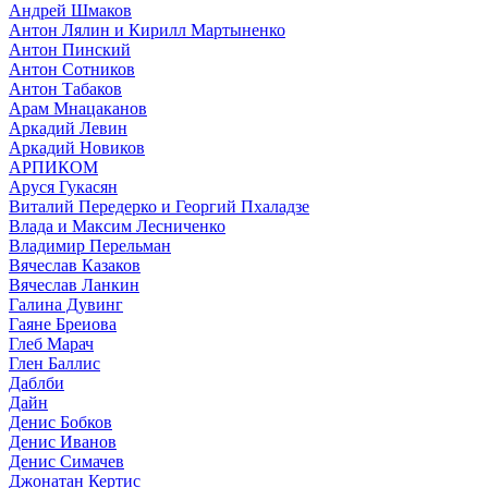
Андрей Шмаков
Антон Лялин и Кирилл Мартыненко
Антон Пинский
Антон Сотников
Антон Табаков
Арам Мнацаканов
Аркадий Левин
Аркадий Новиков
АРПИКОМ
Аруся Гукасян
Виталий Передерко и Георгий Пхаладзе
Влада и Максим Лесниченко
Владимир Перельман
Вячеслав Казаков
Вячеслав Ланкин
Галина Дувинг
Гаяне Бреиова
Глеб Марач
Глен Баллис
Даблби
Дайн
Денис Бобков
Денис Иванов
Денис Симачев
Джонатан Кертис