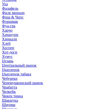
Уха
Фалафель
Филе миньон
Фиш & Чипс
Форшмак
Фуа-гра
Харчо
Хачапури
Хинкали
Хлеб
Хоспер
Хот-доги
Хумус
Цезарь
Центральный рынок
Цыпленок
Цыпленок табака
Чебуреки
Черемушкинский рынок
Чиабатта
Чизкейк
Чикен тикка
Шакшука
Шаурма