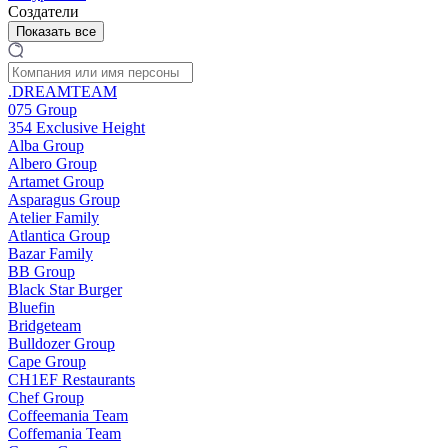
Создатели
Показать все
.DREAMTEAM
075 Group
354 Exclusive Height
Alba Group
Albero Group
Artamet Group
Asparagus Group
Atelier Family
Atlantica Group
Bazar Family
BB Group
Black Star Burger
Bluefin
Bridgeteam
Bulldozer Group
Cape Group
CH1EF Restaurants
Chef Group
Coffeemania Team
Coffemania Team