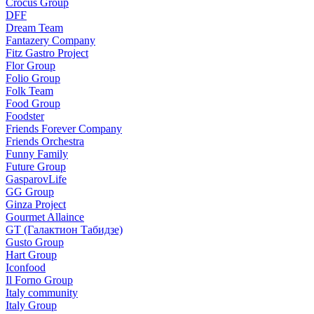
Crocus Group
DFF
Dream Team
Fantazery Company
Fitz Gastro Project
Flor Group
Folio Group
Folk Team
Food Group
Foodster
Friends Forever Company
Friends Orchestra
Funny Family
Future Group
GasparovLife
GG Group
Ginza Project
Gourmet Allaince
GT (Галактион Табидзе)
Gusto Group
Hart Group
Iconfood
Il Forno Group
Italy community
Italy Group