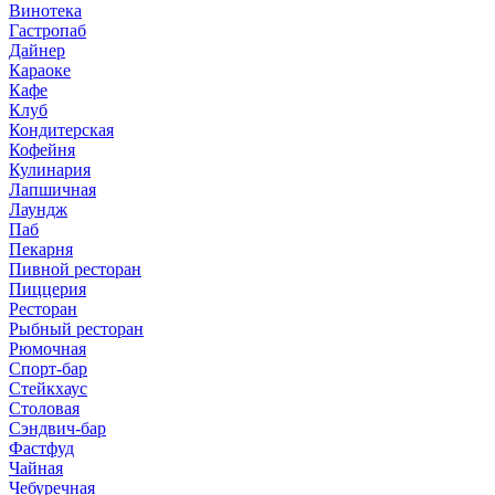
Винотека
Гастропаб
Дайнер
Караоке
Кафе
Клуб
Кондитерская
Кофейня
Кулинария
Лапшичная
Лаундж
Паб
Пекарня
Пивной ресторан
Пиццерия
Ресторан
Рыбный ресторан
Рюмочная
Спорт-бар
Стейкхаус
Столовая
Сэндвич-бар
Фастфуд
Чайная
Чебуречная