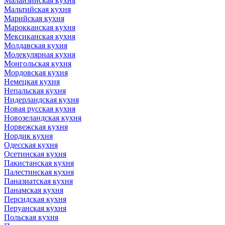
Малайзийская кухня
Мальтийская кухня
Марийская кухня
Марокканская кухня
Мексиканская кухня
Молдавская кухня
Молекулярная кухня
Монгольская кухня
Мордовская кухня
Немецкая кухня
Непальская кухня
Нидерландская кухня
Новая русская кухня
Новозеландская кухня
Норвежская кухня
Нордик кухня
Одесская кухня
Осетинская кухня
Пакистанская кухня
Палестинская кухня
Паназиатская кухня
Панамская кухня
Персидская кухня
Перуанская кухня
Польская кухня