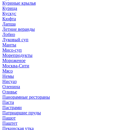
Куриные крылья
Курица
Кускус
Кюфта
Лапша
Летние веранды
Лобио
Луковый суп
Манты
Мисо-суп
Морепродукты
Мороженое
Москва-Сити
Мясо
Немы
Нисуаз
Оленина
Оливье
Панорамные рестораны
Паста
Пастрами
Патриаршие пруды
Пашот
Паштет
Пекинская утка