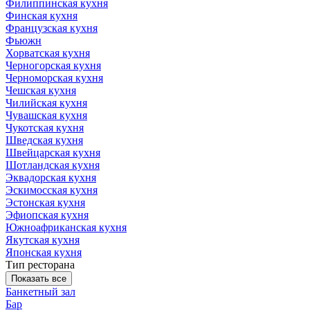
Филиппинская кухня
Финская кухня
Французская кухня
Фьюжн
Хорватская кухня
Черногорская кухня
Черноморская кухня
Чешская кухня
Чилийская кухня
Чувашская кухня
Чукотская кухня
Шведская кухня
Швейцарская кухня
Шотландская кухня
Эквадорская кухня
Эскимосская кухня
Эстонская кухня
Эфиопская кухня
Южноафриканская кухня
Якутская кухня
Японская кухня
Тип ресторана
Показать все
Банкетный зал
Бар