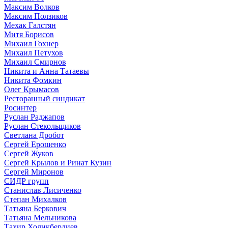
Максим Волков
Максим Ползиков
Мехак Галстян
Митя Борисов
Михаил Гохнер
Михаил Петухов
Михаил Смирнов
Никита и Анна Татаевы
Никита Фомкин
Олег Крымасов
Ресторанный синдикат
Росинтер
Руслан Раджапов
Руслан Стекольщиков
Светлана Дробот
Сергей Ерошенко
Сергей Жуков
Сергей Крылов и Ринат Кузин
Сергей Миронов
СИДР групп
Станислав Лисиченко
Степан Михалков
Татьяна Беркович
Татьяна Мельникова
Тахир Холикбердиев