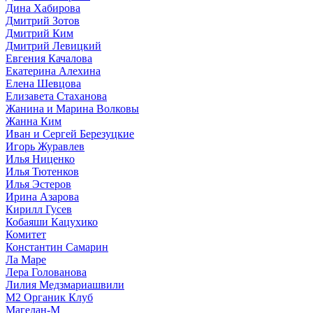
Дина Хабирова
Дмитрий Зотов
Дмитрий Ким
Дмитрий Левицкий
Евгения Качалова
Екатерина Алехина
Елена Шевцова
Елизавета Стаханова
Жанина и Марина Волковы
Жанна Ким
Иван и Сергей Березуцкие
Игорь Журавлев
Илья Ниценко
Илья Тютенков
Илья Эстеров
Ирина Азарова
Кирилл Гусев
Кобаяши Кацухико
Комитет
Константин Самарин
Ла Маре
Лера Голованова
Лилия Медзмариашвили
М2 Органик Клуб
Магелан-М