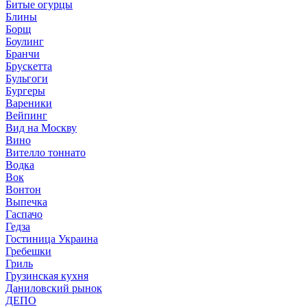
Битые огурцы
Блины
Борщ
Боулинг
Бранчи
Брускетта
Бульгоги
Бургеры
Вареники
Вейпинг
Вид на Москву
Вино
Вителло тоннато
Водка
Вок
Вонтон
Выпечка
Гаспачо
Гедза
Гостиница Украина
Гребешки
Гриль
Грузинская кухня
Даниловский рынок
ДЕПО