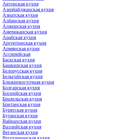
Авторская кухня
Азербайджанская кухня
Азиатская кухня
Албанская кухня
Алжирская кухня
Американская кухня
Арабская кухня
Аргентинская кухня
Армянская кухня
Ассирийская
Баскская кухня
Башкирская кухня
Белорусская кухня
Бельгийская кухня
Ближневосточная кухня
Болгарская кухня
Боснийская кухня
Бразильская кухня
Британская кухня
Бурятская кухня
Бутанская кухня
Вайнахская кухня
Валлийская кухня
Веганская кухня
Вегетарианская кухня