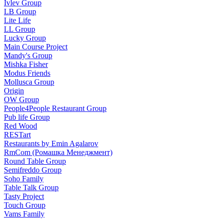
Ivlev Group
LB Group
Lite Life
LL Group
Lucky Group
Main Course Project
Mandy's Group
Mishka Fisher
Modus Friends
Mollusca Group
Origin
OW Group
People4People Restaurant Group
Pub life Group
Red Wood
RESTart
Restaurants by Emin Agalarov
RmCom (Ромашка Менеджмент)
Round Table Group
Semifreddo Group
Soho Family
Table Talk Group
Tasty Project
Touch Group
Vams Family