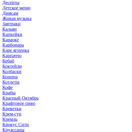
Десерты
Детское меню
Димсам
Живая музыка
Завтраки
Кальян
Капкейки
Караоке
Карбонара
Каре ягненка
Карпаччо
Кебаб
Коктейли
Колбаски
Конина
Котлеты
Кофе
Крабы
Красный Октябрь
Крафтовое пиво
Креветки
Крем-суп
Кремль
Крокус Сити
Круассаны