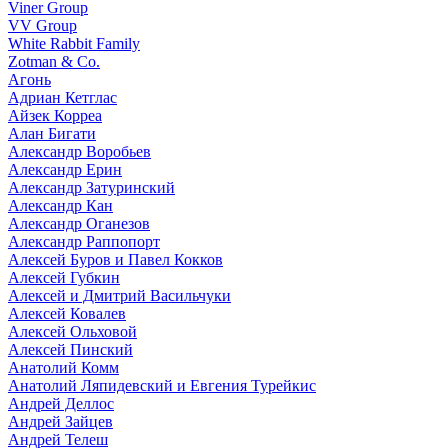
Viner Group
VV Group
White Rabbit Family
Zotman & Co.
Агонь
Адриан Кетглас
Айзек Корреа
Алан Бигати
Александр Воробьев
Александр Ерин
Александр Затуринский
Александр Кан
Александр Оганезов
Александр Раппопорт
Алексей Буров и Павел Кокков
Алексей Губкин
Алексей и Дмитрий Васильчуки
Алексей Ковалев
Алексей Ольховой
Алексей Пинский
Анатолий Комм
Анатолий Ляпидевский и Евгения Турейкис
Андрей Деллос
Андрей Зайцев
Андрей Телеш