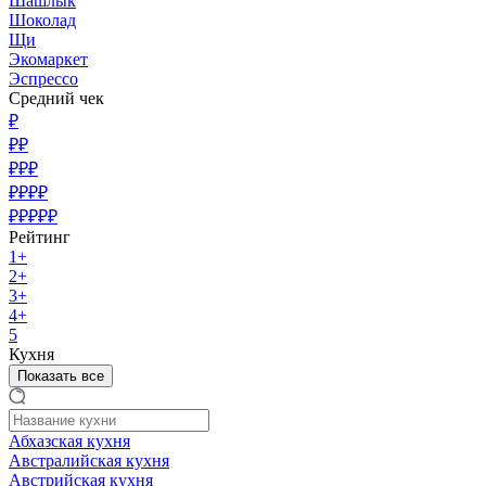
Шашлык
Шоколад
Щи
Экомаркет
Эспрессо
Средний чек
₽
₽₽
₽₽₽
₽₽₽₽
₽₽₽₽₽
Рейтинг
1+
2+
3+
4+
5
Кухня
Показать все
Абхазская кухня
Австралийская кухня
Австрийская кухня