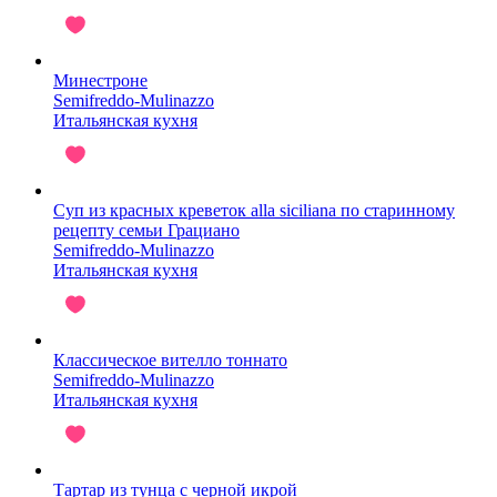
Минестроне
Semifreddo-Mulinazzo
Итальянская кухня
Суп из красных креветок alla siciliana по старинному
рецепту семьи Грациано
Semifreddo-Mulinazzo
Итальянская кухня
Классическое вителло тоннато
Semifreddo-Mulinazzo
Итальянская кухня
Тартар из тунца с черной икрой