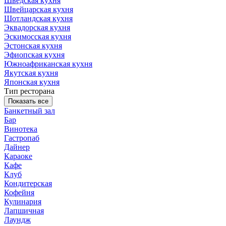
Шведская кухня
Швейцарская кухня
Шотландская кухня
Эквадорская кухня
Эскимосская кухня
Эстонская кухня
Эфиопская кухня
Южноафриканская кухня
Якутская кухня
Японская кухня
Тип ресторана
Показать все
Банкетный зал
Бар
Винотека
Гастропаб
Дайнер
Караоке
Кафе
Клуб
Кондитерская
Кофейня
Кулинария
Лапшичная
Лаундж