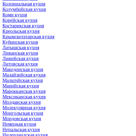
Колониальная кухня
Колумбийская кухня
Коми кухня
Корейская кухня
Костарикская кухня
Креольская кухня
Крымскотатарская кухня
Кубинская кухня
Латышская кухня
Ливанская кухня
Ливийская кухня
Литовская кухня
Македонская кухня
Малайзийская кухня
Мальтийская кухня
Марийская кухня
Марокканская кухня
Мексиканская кухня
Молдавская кухня
Молекулярная кухня
Монгольская кухня
Мордовская кухня
Немецкая кухня
Непальская кухня
Нидерландская кухня