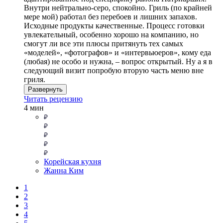
Внутри нейтрально-серо, спокойно. Гриль (по крайней
мере мой) работал без перебоев и лишних запахов.
Исходные продукты качественные. Процесс готовки
увлекательный, особенно хорошо на компанию, но
смогут ли все эти плюсы притянуть тех самых
«моделей», «фотографов» и «интервьюеров», кому еда
(любая) не особо и нужна, – вопрос открытый. Ну а я в
следующий визит попробую вторую часть меню вне
гриля.
Развернуть
Читать рецензию
4 мин
Корейская кухня
Жанна Ким
1
2
3
4