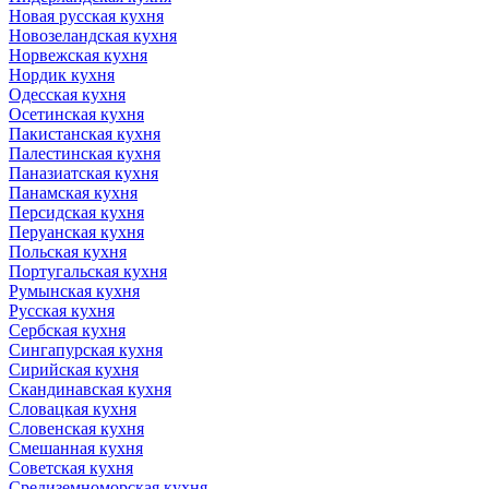
Новая русская кухня
Новозеландская кухня
Норвежская кухня
Нордик кухня
Одесская кухня
Осетинская кухня
Пакистанская кухня
Палестинская кухня
Паназиатская кухня
Панамская кухня
Персидская кухня
Перуанская кухня
Польская кухня
Португальская кухня
Румынская кухня
Русская кухня
Сербская кухня
Сингапурская кухня
Сирийская кухня
Скандинавская кухня
Словацкая кухня
Словенская кухня
Смешанная кухня
Советская кухня
Средиземноморская кухня