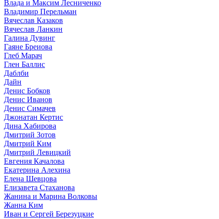
Влада и Максим Лесниченко
Владимир Перельман
Вячеслав Казаков
Вячеслав Ланкин
Галина Дувинг
Гаяне Бреиова
Глеб Марач
Глен Баллис
Даблби
Дайн
Денис Бобков
Денис Иванов
Денис Симачев
Джонатан Кертис
Дина Хабирова
Дмитрий Зотов
Дмитрий Ким
Дмитрий Левицкий
Евгения Качалова
Екатерина Алехина
Елена Шевцова
Елизавета Стаханова
Жанина и Марина Волковы
Жанна Ким
Иван и Сергей Березуцкие