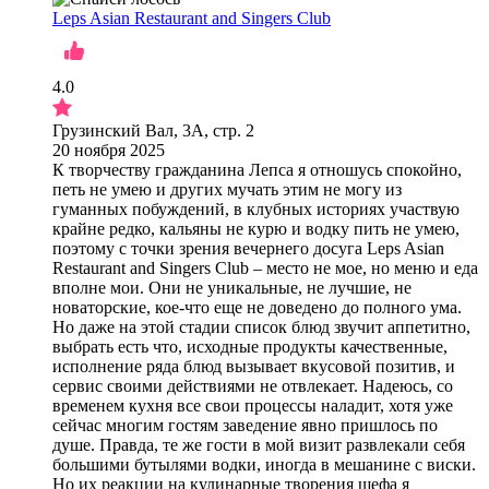
Leps Asian Restaurant and Singers Club
4.0
Грузинский Вал, 3А, стр. 2
20 ноября 2025
К творчеству гражданина Лепса я отношусь спокойно,
петь не умею и других мучать этим не могу из
гуманных побуждений, в клубных историях участвую
крайне редко, кальяны не курю и водку пить не умею,
поэтому с точки зрения вечернего досуга Leps Asian
Restaurant and Singers Club – место не мое, но меню и еда
вполне мои. Они не уникальные, не лучшие, не
новаторские, кое-что еще не доведено до полного ума.
Но даже на этой стадии список блюд звучит аппетитно,
выбрать есть что, исходные продукты качественные,
исполнение ряда блюд вызывает вкусовой позитив, и
сервис своими действиями не отвлекает. Надеюсь, со
временем кухня все свои процессы наладит, хотя уже
сейчас многим гостям заведение явно пришлось по
душе. Правда, те же гости в мой визит развлекали себя
большими бутылями водки, иногда в мешанине с виски.
Но их реакции на кулинарные творения шефа я