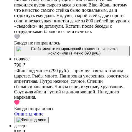
покоился кусок сырого мяса в стиле Blue. Жаль, потому
что качество самого стейка было похвальным, да и
отдохнуть ему дали. Но, увы, сырой стейк, две горсти
соли и вездесущая пипетка даже за 890 рублей до уровня
«съедобно» не дотянули. Кстати, после беседы с
сотрудниками блюдо из счета исчезло.
Блюдо не понравилось
горячее
790 ₽
«Фиш энд чипс» (790 руб.) – прям луч света в темном
царстве. Рыбы много. Панировка умеренная, золотистая,
аппетитная. Нутро нежное, сочное. Специи
сбалансированные. Чипсы свои, вкусные, хрустящие.
Соус а-ля айоли густой и дополняющий. Ни одного
нарекания.
Блюдо понравилось
Фиш энд чипс
десерт
550 ₽