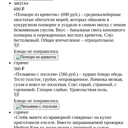
закуска
690 ₽
«Попкорн из креветок» (690 руб.) – среднекалиберные
хвостатые обитатели морей, которых обваляли в
кукурузном попкорне и усадили в синюю миску с неким
безымянным соусом. Вкус – банальная смесь киношного
попкорна и пережаренных жестких креветок. Соус
бестолковый. Общее впечатление – отрицательное.
Блюдо не понравилось
горячее
560 ₽
«Пельмени с лососем» (560 руб.) – худшее блюдо обеда.
Тесто толстое, грубое, непроваренное. Начинка мелкая,
сухая и вовсе не лососевая. Соус серый, странный, с
горчинкой. Специи слабые. Удовольствия ноль.
Блюдо не понравилось
горячее
«Стейк мачете из мраморной говядины» на кухне
приготовили еле-еле. Вместо запрашиваемой прожарки
Medium Rare на доске рядом с пипеткой и солью