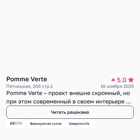
Pomme Verte
5.0
Пятницкая, 20б стр.1
16 ноября 2025
Pomme Verte – проект внешне скромный, но
при этом современный в своем интерьере и
приветливый по атмосфере. Ощущения
Читать рецензию
Франции там нет, но на общее впечатление
Французская кухня
GasparovLife
это особо не влияет. Меню, которое должно
душевно отображать Нормандию, про