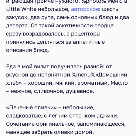
играющая громче нужного. %photo% Меню в
Little White небольшое,
aвторское
: шесть
закусок, два супа, семь основных блюд и два
десерта. От такой аскетичности сердце
сразу возрадовалось, а рецепторы
принялись цепляться за аппетитные
описания блюд.
Еда в мой визит получилась разной: от
вкусной до непонятной.%menu%«Домашний
хлеб» – хороший, мягкий, ароматный. Масло
– нежное, сливочное, душевное.
«Печеные оливки» – небольшие,
сладковатые, с легким оттенком аджики.
Сочетание оригинальное, запоминающееся,
манящее забрать оливки домой.