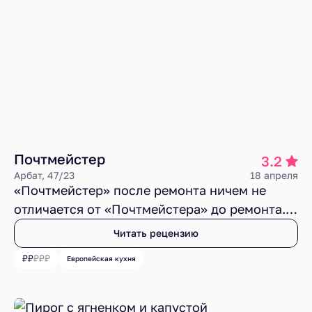
для пятерки (отеля).
Почтмейстер
3.2
Арбат, 47/23
18 апреля
«Почтмейстер» после ремонта ничем не
отличается от «Почтмейстера» до ремонта.
И с улицы, и внутри гостей ждет портал в
Читать рецензию
нулевые. Интерьер давний. Меню тоже из
Европейская кухня
прошлого. Ощущение того, что наверху уже
2026 год, исчезает быстро, еще на лестнице,
ситуацию мог бы спасти телефон, но он