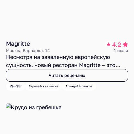
Magritte
4.2
Москва Варварка, 14
1 июля
Несмотря на заявленную европейскую
сущность, новый ресторан Magritte – это
типичное дитя Москвы. В богатом интерьере
Читать рецензию
уровня бюджета маленького города, под
Европейская кухня
Аркадий Новиков
картинами известного сюрреалиста, гостям
предлагают дорогую смесь Италии и
Франции, но ту, что по душе именно
столичной публике. Еда качественная,
вкусная, но ценник кусачий, хотя для
будущих постояльцев гостиницы это скорее