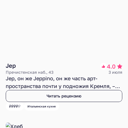
Jep
4.0
Пречистенская наб., 43
3 июля
Jep, он же Jeppino, он же часть арт-
пространства почти у подножия Кремля, –
проект современный, светлый, дорогой и с
Читать рецензию
легкой нотой заносчивости, что, как я понял,
Итальянская кухня
соответствует характеру местной публики. В
меню обычная Италия задорого. Еда
понятная и во многом вкусная. Сервис