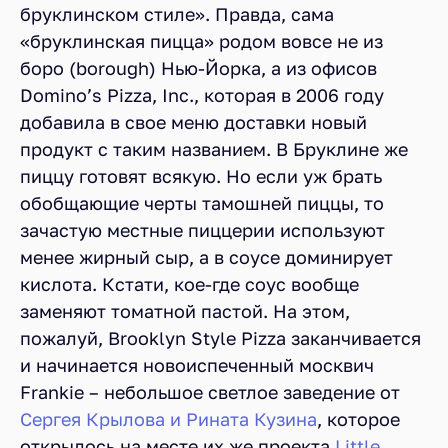
бруклинском стиле». Правда, сама
«бруклинская пицца» родом вовсе не из
боро (borough) Нью-Йорка, а из офисов
Domino’s Pizza, Inc., которая в 2006 году
добавила в свое меню доставки новый
продукт с таким названием. В Бруклине же
пиццу готовят всякую. Но если уж брать
обобщающие черты тамошней пиццы, то
зачастую местные пиццерии используют
менее жирный сыр, а в соусе доминирует
кислота. Кстати, кое-где соус вообще
заменяют томатной пастой. На этом,
пожалуй, Brooklyn Style Pizza заканчивается
и начинается новоиспеченный москвич
Frankie – небольшое светлое заведение от
Сергея Крылова и Рината Кузина
, которое
открылось на месте их же проекта
Little