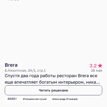
профессиональный, что всегда плюс в моем
блокноте. «Великой красоты» я, конечно,
там не углядел, но если спросят «Как
минестроне, Михаил?», отвечу – «Вкусно, но,
зараза, дорого».
Brera
3.2
Б.Никитская, 24/1, стр.1
28 мая
Спустя два года работы ресторан Brera все
еще впечатляет богатым интерьером, никак
не удивляет своим меню, временами
Читать рецензию
расстраивает едой и не вызывает лишнего
Итальянская кухня
Александр Оганезов
раздражения своим обслуживанием.