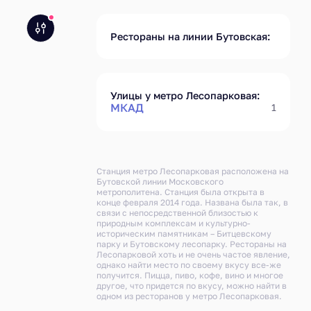
Рестораны на линии Бутовская:
Улицы у метро Лесопарковая:
МКАД
1
Станция метро Лесопарковая расположена на
Бутовской линии Московского
метрополитена. Станция была открыта в
конце февраля 2014 года. Названа была так, в
связи с непосредственной близостью к
природным комплексам и культурно-
историческим памятникам – Битцевскому
парку и Бутовскому лесопарку. Рестораны на
Лесопарковой хоть и не очень частое явление,
однако найти место по своему вкусу все-же
получится. Пицца, пиво, кофе, вино и многое
другое, что придется по вкусу, можно найти в
одном из ресторанов у метро Лесопарковая.