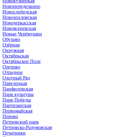
Новокузнецкая
Новопеределкино
Новослободская
Новохохловская
Новочеркасская
Новоясеневская
Новые Черёмушки
Обухово
Озёрная
Окружная
Октябрьская
Октябрьское Поле
Орехово
Отрадное
Охотный Ряд
Павелецкая
Панфиловская
Парк культуры
Парк Победы
Партизанская
Первомайская
Перово
Петровский парк
Петровско-Разумовская
Печатники