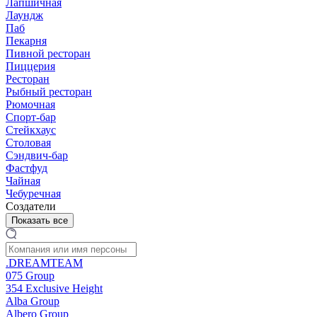
Лапшичная
Лаундж
Паб
Пекарня
Пивной ресторан
Пиццерия
Ресторан
Рыбный ресторан
Рюмочная
Спорт-бар
Стейкхаус
Столовая
Сэндвич-бар
Фастфуд
Чайная
Чебуречная
Создатели
Показать все
.DREAMTEAM
075 Group
354 Exclusive Height
Alba Group
Albero Group