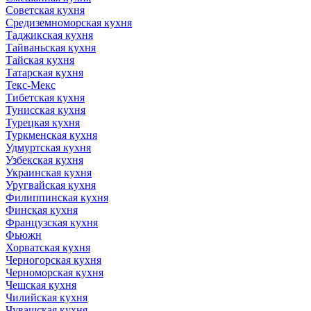
Советская кухня
Средиземноморская кухня
Таджикская кухня
Тайваньская кухня
Тайская кухня
Татарская кухня
Текс-Мекс
Тибетская кухня
Тунисская кухня
Турецкая кухня
Туркменская кухня
Удмуртская кухня
Узбекская кухня
Украинская кухня
Уругвайская кухня
Филиппинская кухня
Финская кухня
Французская кухня
Фьюжн
Хорватская кухня
Черногорская кухня
Черноморская кухня
Чешская кухня
Чилийская кухня
Чувашская кухня