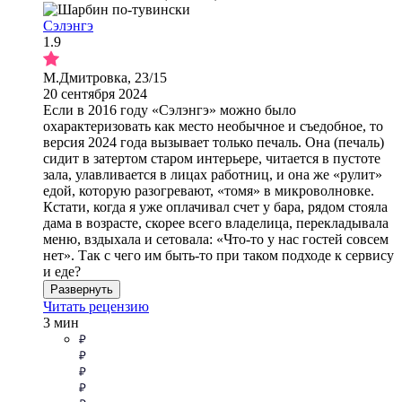
Сэлэнгэ
1.9
М.Дмитровка, 23/15
20 сентября 2024
Если в 2016 году «Сэлэнгэ» можно было
охарактеризовать как место необычное и съедобное, то
версия 2024 года вызывает только печаль. Она (печаль)
сидит в затертом старом интерьере, читается в пустоте
зала, улавливается в лицах работниц, и она же «рулит»
едой, которую разогревают, «томя» в микроволновке.
Кстати, когда я уже оплачивал счет у бара, рядом стояла
дама в возрасте, скорее всего владелица, перекладывала
меню, вздыхала и сетовала: «Что-то у нас гостей совсем
нет». Так с чего им быть-то при таком подходе к сервису
и еде?
Развернуть
Читать рецензию
3 мин