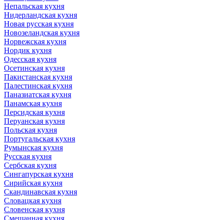
Непальская кухня
Нидерландская кухня
Новая русская кухня
Новозеландская кухня
Норвежская кухня
Нордик кухня
Одесская кухня
Осетинская кухня
Пакистанская кухня
Палестинская кухня
Паназиатская кухня
Панамская кухня
Персидская кухня
Перуанская кухня
Польская кухня
Португальская кухня
Румынская кухня
Русская кухня
Сербская кухня
Сингапурская кухня
Сирийская кухня
Скандинавская кухня
Словацкая кухня
Словенская кухня
Смешанная кухня