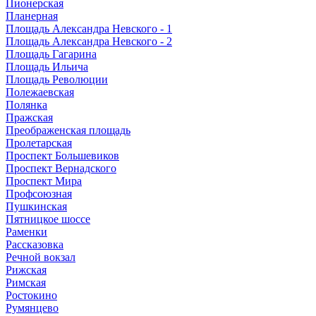
Пионерская
Планерная
Площадь Александра Невского - 1
Площадь Александра Невского - 2
Площадь Гагарина
Площадь Ильича
Площадь Революции
Полежаевская
Полянка
Пражская
Преображенская площадь
Пролетарская
Проспект Большевиков
Проспект Вернадского
Проспект Мира
Профсоюзная
Пушкинская
Пятницкое шоссе
Раменки
Рассказовка
Речной вокзал
Рижская
Римская
Ростокино
Румянцево