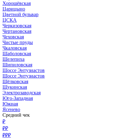
Хорошёвская
Царицыно
Цветной бульвар
ЦСКА
Черкизовская
Чертановская
Чеховская
Чистые пруды
Чкаловская
Шаболовская
Шелепиха
Шипиловская
Шоссе Энтузиастов
Шоссе Энтузиастов
Щёлковская
Щукинская
Электрозаводская
Юго-Западная
Южная
Ясенево
Средний чек
₽
₽₽
₽₽₽