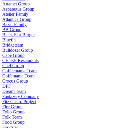
Artamet Group
Asparagus Group
Atelier Family
Atlantica Group
Bazar Family
BB Group
Black Star Burger
Bluefin
Bridgeteam
Bulldozer Group
Cape Group
CH1EF Restaurants
Chef Group
Coffeemania Team
Coffemania Team
Crocus Group
DFF
Dream Team
Fantazery Company
Fitz Gastro Project
Flor Group
Folio Group
Folk Team
Food Group
Foodster