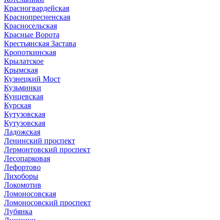
Красногвардейская
Краснопресненская
Красносельская
Красные Ворота
Крестьянская Застава
Кропоткинская
Крылатское
Крымская
Кузнецкий Мост
Кузьминки
Кунцевская
Курская
Кутузовская
Кутузовская
Ладожская
Ленинский проспект
Лермонтовский проспект
Лесопарковая
Лефортово
Лихоборы
Локомотив
Ломоносовская
Ломоносовский проспект
Лубянка