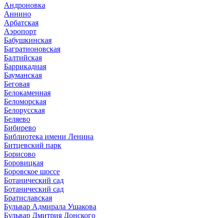
Андроновка
Аннино
Арбатская
Аэропорт
Бабушкинская
Багратионовская
Балтийская
Баррикадная
Бауманская
Беговая
Белокаменная
Беломорская
Белорусская
Беляево
Бибирево
Библиотека имени Ленина
Битцевский парк
Борисово
Боровицкая
Боровское шоссе
Ботанический сад
Ботанический сад
Братиславская
Бульвар Адмирала Ушакова
Бульвар Дмитрия Донского