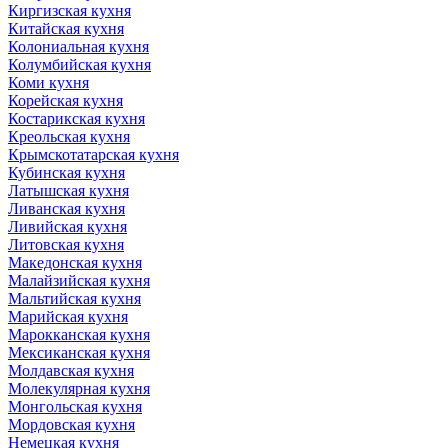
Киргизская кухня
Китайская кухня
Колониальная кухня
Колумбийская кухня
Коми кухня
Корейская кухня
Костарикская кухня
Креольская кухня
Крымскотатарская кухня
Кубинская кухня
Латышская кухня
Ливанская кухня
Ливийская кухня
Литовская кухня
Македонская кухня
Малайзийская кухня
Мальтийская кухня
Марийская кухня
Марокканская кухня
Мексиканская кухня
Молдавская кухня
Молекулярная кухня
Монгольская кухня
Мордовская кухня
Немецкая кухня