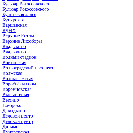
Бульвар Рокоссовского
Бульвар Рокоссовского
Бунинская аллея
Бутырская
Варшавская
ВДНХ
Верхние Котлы
Верхние Лихоборы
Владыкино
Владыкино
Водный стадион
Войковская
Волгоградский проспект
Волжская
Волоколамская
Воробьёвы горы
Воронцовская
Выставочная
Выхино
Говорово
Давыдково
Деловой центр
Деловой центр
Динамо
Дмитровская