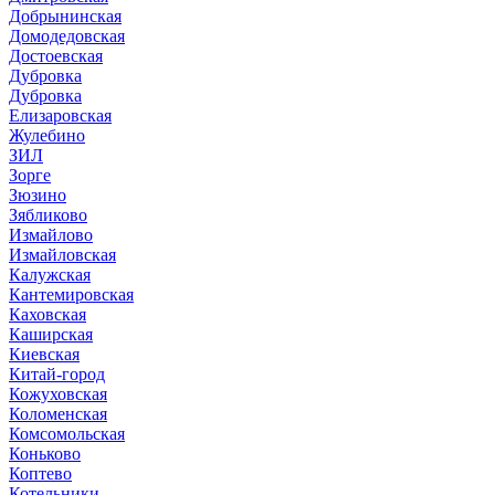
Добрынинская
Домодедовская
Достоевская
Дубровка
Дубровка
Елизаровская
Жулебино
ЗИЛ
Зорге
Зюзино
Зябликово
Измайлово
Измайловская
Калужская
Кантемировская
Каховская
Каширская
Киевская
Китай-город
Кожуховская
Коломенская
Комсомольская
Коньково
Коптево
Котельники