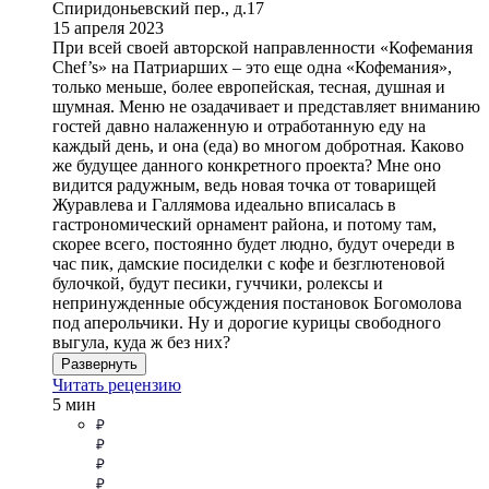
Спиридоньевский пер., д.17
15 апреля 2023
При всей своей авторской направленности «Кофемания
Chef’s» на Патриарших – это еще одна «Кофемания»,
только меньше, более европейская, тесная, душная и
шумная. Меню не озадачивает и представляет вниманию
гостей давно налаженную и отработанную еду на
каждый день, и она (еда) во многом добротная. Каково
же будущее данного конкретного проекта? Мне оно
видится радужным, ведь новая точка от товарищей
Журавлева и Галлямова идеально вписалась в
гастрономический орнамент района, и потому там,
скорее всего, постоянно будет людно, будут очереди в
час пик, дамские посиделки с кофе и безглютеновой
булочкой, будут песики, гуччики, ролексы и
непринужденные обсуждения постановок Богомолова
под аперольчики. Ну и дорогие курицы свободного
выгула, куда ж без них?
Развернуть
Читать рецензию
5 мин