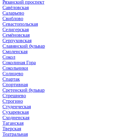
Рязанский проспект
Савёловская
Саларьево
Свиблово
Севастопольская
Селигерская
Семёновская
Серпуховская
Славянский бульвар
Смоленская
Сокол
Соколиная Гора
Сокольники
Солнцево
Спартак
Спортивная
Сретенский бульвар
Стрешнево
Строгино
Студенческая
Сухаревская
Сходненская
Таганская
Тверская
Театральная