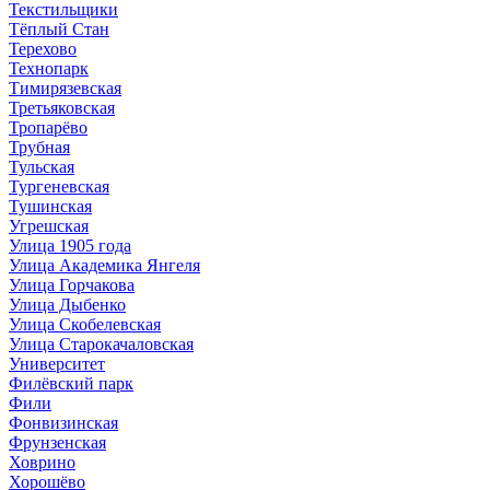
Текстильщики
Тёплый Стан
Терехово
Технопарк
Тимирязевская
Третьяковская
Тропарёво
Трубная
Тульская
Тургеневская
Тушинская
Угрешская
Улица 1905 года
Улица Академика Янгеля
Улица Горчакова
Улица Дыбенко
Улица Скобелевская
Улица Старокачаловская
Университет
Филёвский парк
Фили
Фонвизинская
Фрунзенская
Ховрино
Хорошёво