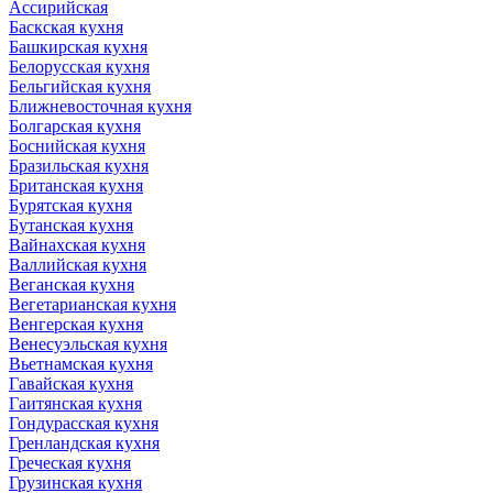
Ассирийская
Баскская кухня
Башкирская кухня
Белорусская кухня
Бельгийская кухня
Ближневосточная кухня
Болгарская кухня
Боснийская кухня
Бразильская кухня
Британская кухня
Бурятская кухня
Бутанская кухня
Вайнахская кухня
Валлийская кухня
Веганская кухня
Вегетарианская кухня
Венгерская кухня
Венесуэльская кухня
Вьетнамская кухня
Гавайская кухня
Гаитянская кухня
Гондурасская кухня
Гренландская кухня
Греческая кухня
Грузинская кухня