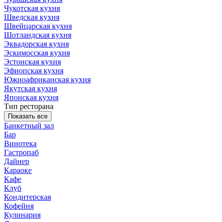
Чукотская кухня
Шведская кухня
Швейцарская кухня
Шотландская кухня
Эквадорская кухня
Эскимосская кухня
Эстонская кухня
Эфиопская кухня
Южноафриканская кухня
Якутская кухня
Японская кухня
Тип ресторана
Показать все
Банкетный зал
Бар
Винотека
Гастропаб
Дайнер
Караоке
Кафе
Клуб
Кондитерская
Кофейня
Кулинария