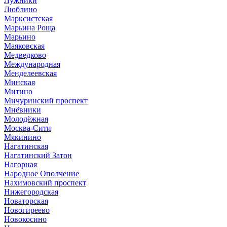
Лужники
Люблино
Марксистская
Марьина Роща
Марьино
Маяковская
Медведково
Международная
Менделеевская
Минская
Митино
Мичуринский проспект
Мнёвники
Молодёжная
Москва-Сити
Мякинино
Нагатинская
Нагатинский Затон
Нагорная
Народное Ополчение
Нахимовский проспект
Нижегородская
Новаторская
Новогиреево
Новокосино