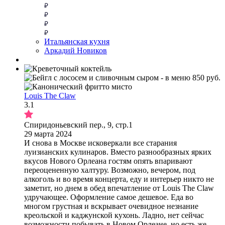
Итальянская кухня
Аркадий Новиков
Louis The Claw
3.1
Спиридоньевский пер., 9, стр.1
29 марта 2024
И снова в Москве исковеркали все старания
луизианских кулинаров. Вместо разнообразных ярких
вкусов Нового Орлеана гостям опять впаривают
переоцененную халтуру. Возможно, вечером, под
алкоголь и во время концерта, еду и интерьер никто не
заметит, но днем в обед впечатление от Louis The Claw
удручающее. Оформление самое дешевое. Еда во
многом грустная и вскрывает очевидное незнание
креольской и каджунской кухонь. Ладно, нет сейчас
возможности побывать в Новом Орлеане, но есть же