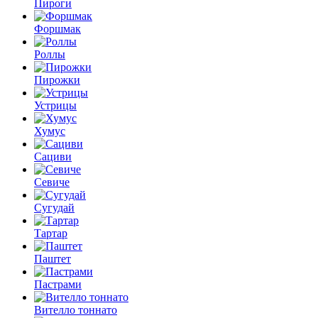
Пироги
Форшмак
Роллы
Пирожки
Устрицы
Хумус
Сациви
Севиче
Сугудай
Тартар
Паштет
Пастрами
Вителло тоннато