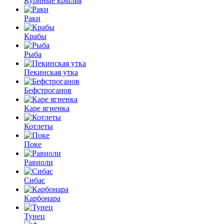
Куриные крылья
Раки
Крабы
Рыба
Пекинская утка
Бефстроганов
Каре ягненка
Котлеты
Поке
Равиоли
Сибас
Карбонара
Тунец