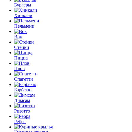
Бургеры
Хинкали
Пельмени
Вок
Стейки
Пицца
Плов
Спагетти
Барбекю
Димсам
Ризотто
Ребра