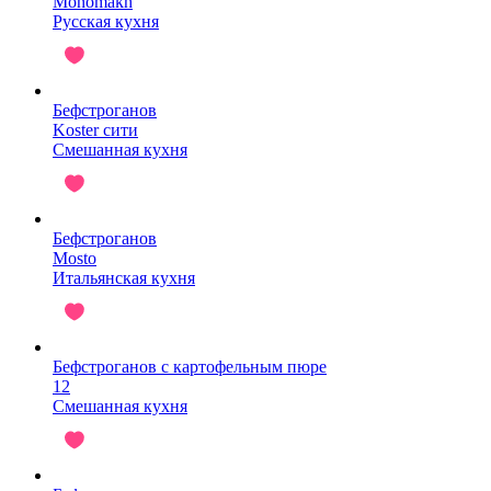
Monomakh
Русская кухня
Бефстроганов
Koster сити
Смешанная кухня
Бефстроганов
Mosto
Итальянская кухня
Бефстроганов с картофельным пюре
12
Смешанная кухня