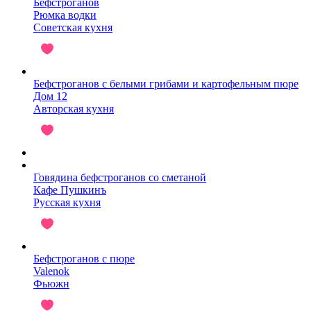
Бефстроганов
Рюмка водки
Советская кухня
Бефстроганов с белыми грибами и картофельным пюре
Дом 12
Авторская кухня
Говядина бефстроганов со сметаной
Кафе Пушкинъ
Русская кухня
Бефстроганов с пюре
Valenok
Фьюжн