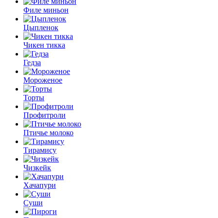
Филе миньон
Цыпленок
Чикен тикка
Гедза
Мороженое
Торты
Профитроли
Птичье молоко
Тирамису
Чизкейк
Хачапури
Суши