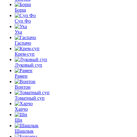
Борщ
Суп Фо
Уха
Гаспачо
Крем-суп
Луковый суп
Рамен
Вонтон
Томатный суп
Харчо
Щи
Шашлык