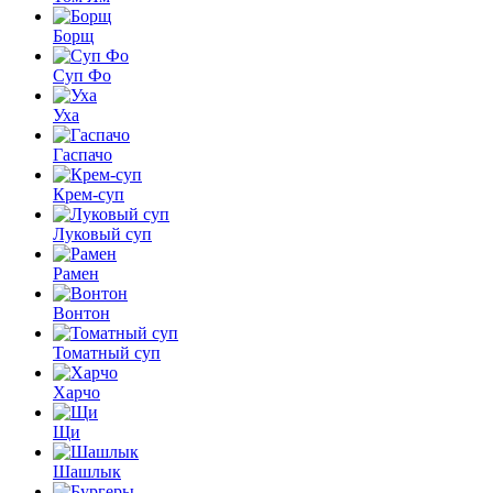
Борщ
Суп Фо
Уха
Гаспачо
Крем-суп
Луковый суп
Рамен
Вонтон
Томатный суп
Харчо
Щи
Шашлык