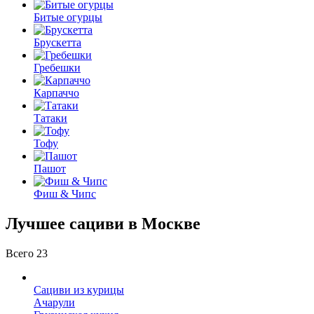
Битые огурцы
Брускетта
Гребешки
Карпаччо
Татаки
Тофу
Пашот
Фиш & Чипс
Лучшее сациви в Москве
Всего 23
Сациви из курицы
Ачарули