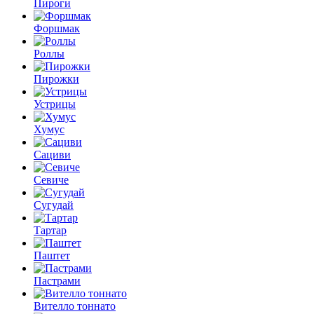
Пироги
Форшмак
Роллы
Пирожки
Устрицы
Хумус
Сациви
Севиче
Сугудай
Тартар
Паштет
Пастрами
Вителло тоннато