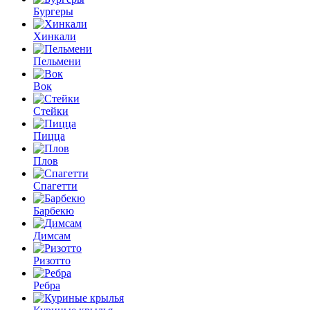
Бургеры
Хинкали
Пельмени
Вок
Стейки
Пицца
Плов
Спагетти
Барбекю
Димсам
Ризотто
Ребра