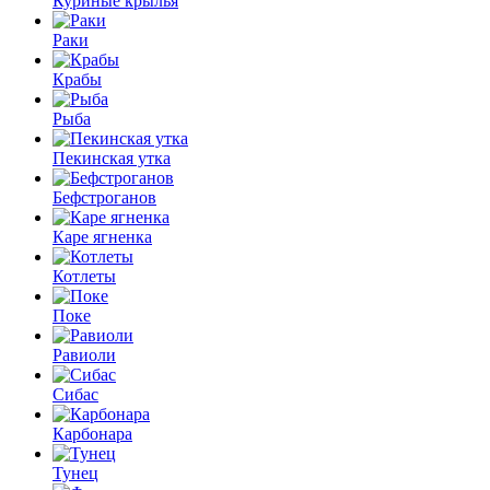
Куриные крылья
Раки
Крабы
Рыба
Пекинская утка
Бефстроганов
Каре ягненка
Котлеты
Поке
Равиоли
Сибас
Карбонара
Тунец