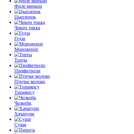
Филе миньон
Цыпленок
Чикен тикка
Гедза
Мороженое
Торты
Профитроли
Птичье молоко
Тирамису
Чизкейк
Хачапури
Суши