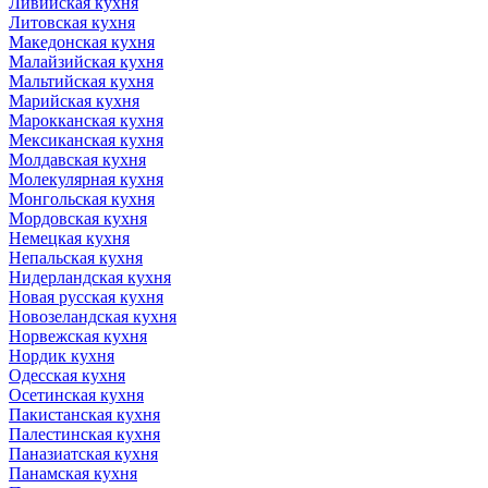
Ливийская кухня
Литовская кухня
Македонская кухня
Малайзийская кухня
Мальтийская кухня
Марийская кухня
Марокканская кухня
Мексиканская кухня
Молдавская кухня
Молекулярная кухня
Монгольская кухня
Мордовская кухня
Немецкая кухня
Непальская кухня
Нидерландская кухня
Новая русская кухня
Новозеландская кухня
Норвежская кухня
Нордик кухня
Одесская кухня
Осетинская кухня
Пакистанская кухня
Палестинская кухня
Паназиатская кухня
Панамская кухня