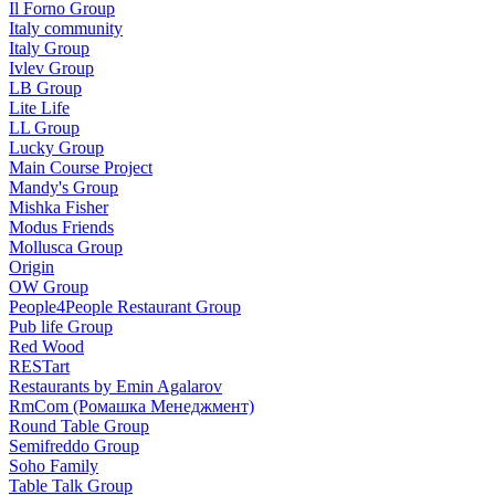
Il Forno Group
Italy community
Italy Group
Ivlev Group
LB Group
Lite Life
LL Group
Lucky Group
Main Course Project
Mandy's Group
Mishka Fisher
Modus Friends
Mollusca Group
Origin
OW Group
People4People Restaurant Group
Pub life Group
Red Wood
RESTart
Restaurants by Emin Agalarov
RmCom (Ромашка Менеджмент)
Round Table Group
Semifreddo Group
Soho Family
Table Talk Group