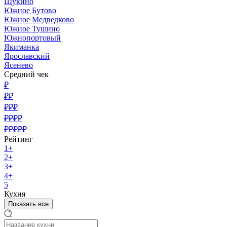
Щукино
Южное Бутово
Южное Медведково
Южное Тушино
Южнопортовый
Якиманка
Ярославский
Ясенево
Средний чек
₽
₽₽
₽₽₽
₽₽₽₽
₽₽₽₽₽
Рейтинг
1+
2+
3+
4+
5
Кухня
Показать все