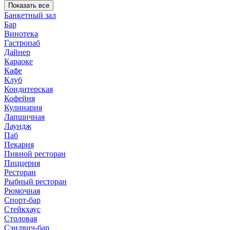
Показать все
Банкетный зал
Бар
Винотека
Гастропаб
Дайнер
Караоке
Кафе
Клуб
Кондитерская
Кофейня
Кулинария
Лапшичная
Лаундж
Паб
Пекарня
Пивной ресторан
Пиццерия
Ресторан
Рыбный ресторан
Рюмочная
Спорт-бар
Стейкхаус
Столовая
Сэндвич-бар