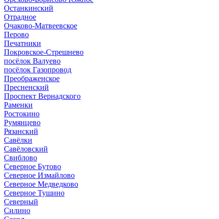
Останкинский
Отрадное
Очаково-Матвеевское
Перово
Печатники
Покровское-Стрешнево
посёлок Валуево
посёлок Газопровод
Преображенское
Пресненский
Проспект Вернадского
Раменки
Ростокино
Румянцево
Рязанский
Савёлки
Савёловский
Свиблово
Северное Бутово
Северное Измайлово
Северное Медведково
Северное Тушино
Северный
Силино