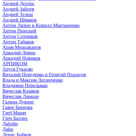
Андрей Деллос
Андрей Зайцев
Андрей Телеш
Андрей Шмаков
Антон Лялин и Кирилл Мартыненко
Антон Пинский
Антон Сотников
Антон Табаков
Арам Мнацаканов
Аркадий Левин
Аркадий Новиков
АРПИКОМ
Аруся Гукасян
Виталий Передерко и Георгий Пхаладзе
Влада и Максим Лесниченко
Владимир Перельман
Вячеслав Казаков
Вячеслав Ланкин
Галина Дувинг
Гаяне Бреиова
Глеб Марач
Глен Баллис
Даблби
Дайн
Денис Бобков