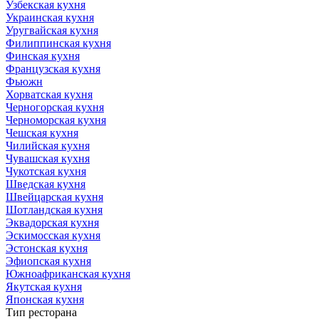
Узбекская кухня
Украинская кухня
Уругвайская кухня
Филиппинская кухня
Финская кухня
Французская кухня
Фьюжн
Хорватская кухня
Черногорская кухня
Черноморская кухня
Чешская кухня
Чилийская кухня
Чувашская кухня
Чукотская кухня
Шведская кухня
Швейцарская кухня
Шотландская кухня
Эквадорская кухня
Эскимосская кухня
Эстонская кухня
Эфиопская кухня
Южноафриканская кухня
Якутская кухня
Японская кухня
Тип ресторана