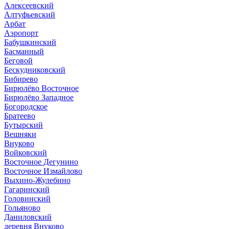
Алексеевский
Алтуфьевский
Арбат
Аэропорт
Бабушкинский
Басманный
Беговой
Бескудниковский
Бибирево
Бирюлёво Восточное
Бирюлёво Западное
Богородское
Братеево
Бутырский
Вешняки
Внуково
Войковский
Восточное Дегунино
Восточное Измайлово
Выхино-Жулебино
Гагаринский
Головинский
Гольяново
Даниловский
деревня Внуково