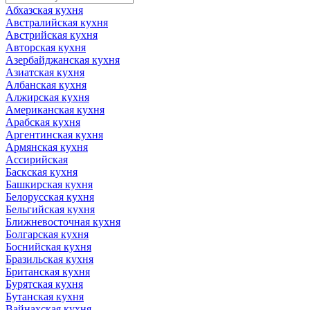
Абхазская кухня
Австралийская кухня
Австрийская кухня
Авторская кухня
Азербайджанская кухня
Азиатская кухня
Албанская кухня
Алжирская кухня
Американская кухня
Арабская кухня
Аргентинская кухня
Армянская кухня
Ассирийская
Баскская кухня
Башкирская кухня
Белорусская кухня
Бельгийская кухня
Ближневосточная кухня
Болгарская кухня
Боснийская кухня
Бразильская кухня
Британская кухня
Бурятская кухня
Бутанская кухня
Вайнахская кухня