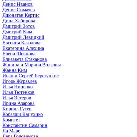
Денис Иванов
Денис Симачев
Джонатан Кертис
Дина Хабирова
Дмитрий Зотов
Дмитрий Ким
Дмитрий Левицкий
Евгения Качалова
Екатерина Алехина
Елена Шевцова
Елизавета Стаханова
Жанина и Марина Волковы
Жанна Ким
Иван и Сергей Березуцкие
Игорь Журавлев
Илья Ниценко
Илья Тютенков
Илья Эстеров
Ирина Азарова
Кирилл Гусев
Кобаяши Кацухико
Комитет
Константин Самарин
Ла Маре
Лера Голованова