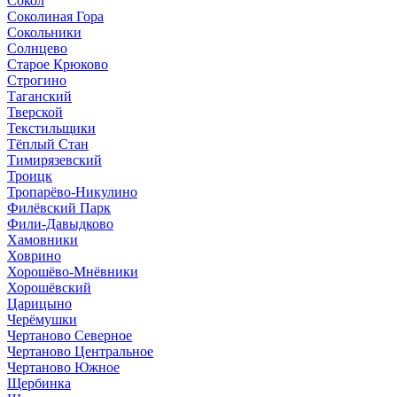
Сокол
Соколиная Гора
Сокольники
Солнцево
Старое Крюково
Строгино
Таганский
Тверской
Текстильщики
Тёплый Стан
Тимирязевский
Троицк
Тропарёво-Никулино
Филёвский Парк
Фили-Давыдково
Хамовники
Ховрино
Хорошёво-Мнёвники
Хорошёвский
Царицыно
Черёмушки
Чертаново Северное
Чертаново Центральное
Чертаново Южное
Щербинка