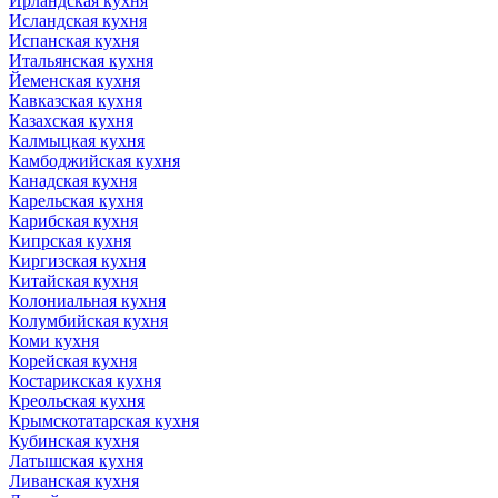
Ирландская кухня
Исландская кухня
Испанская кухня
Итальянская кухня
Йеменская кухня
Кавказская кухня
Казахская кухня
Калмыцкая кухня
Камбоджийская кухня
Канадская кухня
Карельская кухня
Карибская кухня
Кипрская кухня
Киргизская кухня
Китайская кухня
Колониальная кухня
Колумбийская кухня
Коми кухня
Корейская кухня
Костарикская кухня
Креольская кухня
Крымскотатарская кухня
Кубинская кухня
Латышская кухня
Ливанская кухня