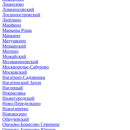
Лианозово
Ломоносовский
Лосиноостровский
Люблино
Марфино
Марьина Роща
Марьино
Матушкино
Мещанский
Митино
Можайский
Молжаниновский
Москворечье-Сабурово
Московский
Нагатино-Садовники
Нагатинский Затон
Нагорный
Некрасовка
Нижегородский
Ново-Переделкино
Новогиреево
Новокосино
Обручевский
Орехово-Борисово Северное
Орехово-Борисово Южное