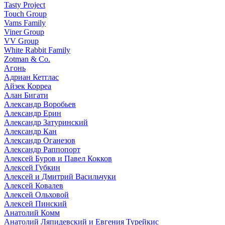
Tasty Project
Touch Group
Vams Family
Viner Group
VV Group
White Rabbit Family
Zotman & Co.
Агонь
Адриан Кетглас
Айзек Корреа
Алан Бигати
Александр Воробьев
Александр Ерин
Александр Затуринский
Александр Кан
Александр Оганезов
Александр Раппопорт
Алексей Буров и Павел Кокков
Алексей Губкин
Алексей и Дмитрий Васильчуки
Алексей Ковалев
Алексей Ольховой
Алексей Пинский
Анатолий Комм
Анатолий Ляпидевский и Евгения Турейкис