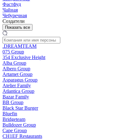
Фастфуд
Чайная
Чебуречная
Создатели
Показать все
.DREAMTEAM
075 Group
354 Exclusive Height
Alba Group
Albero Group
Artamet Group
Asparagus Group
Atelier Family
Atlantica Group
Bazar Family
BB Group
Black Star Burger
Bluefin
Bridgeteam
Bulldozer Group
Cape Group
CH1EF Restaurants