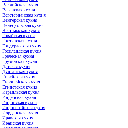
Валлийская кухня
Веганская кухня
Вегетарианская кухня
Венгерская кухня
Венесуэльская кухня
Вьетнамская кухня
Гавайская кухня
Гаитянская кухня
Гондурасская кухня
Гренландская кухня
Греческая кухня
Грузинская кухня
Датская кухня
Дунганская кухня
Еврейская кухня
Европейская кухня
Египетская кухня
Израильская кухня
Индейская кухня
Индийская кухня
Индонезийская кухня
Иорданская кухня
Иракская кухня
Иранская кухня