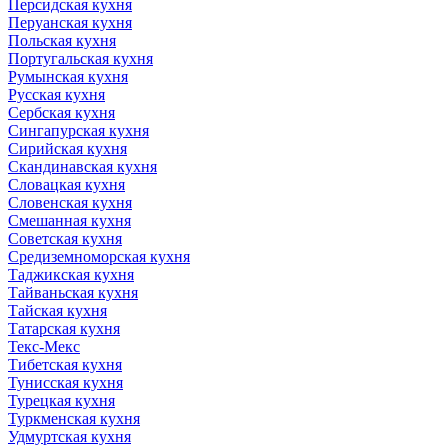
Персидская кухня
Перуанская кухня
Польская кухня
Португальская кухня
Румынская кухня
Русская кухня
Сербская кухня
Сингапурская кухня
Сирийская кухня
Скандинавская кухня
Словацкая кухня
Словенская кухня
Смешанная кухня
Советская кухня
Средиземноморская кухня
Таджикская кухня
Тайваньская кухня
Тайская кухня
Татарская кухня
Текс-Мекс
Тибетская кухня
Тунисская кухня
Турецкая кухня
Туркменская кухня
Удмуртская кухня