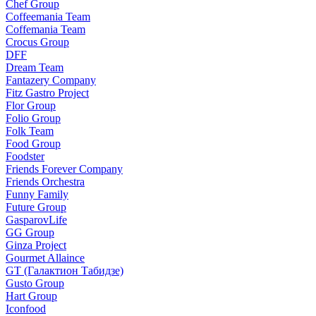
Chef Group
Coffeemania Team
Coffemania Team
Crocus Group
DFF
Dream Team
Fantazery Company
Fitz Gastro Project
Flor Group
Folio Group
Folk Team
Food Group
Foodster
Friends Forever Company
Friends Orchestra
Funny Family
Future Group
GasparovLife
GG Group
Ginza Project
Gourmet Allaince
GT (Галактион Табидзе)
Gusto Group
Hart Group
Iconfood