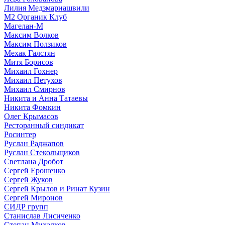
Лилия Медзмариашвили
М2 Органик Клуб
Магелан-М
Максим Волков
Максим Ползиков
Мехак Галстян
Митя Борисов
Михаил Гохнер
Михаил Петухов
Михаил Смирнов
Никита и Анна Татаевы
Никита Фомкин
Олег Крымасов
Ресторанный синдикат
Росинтер
Руслан Раджапов
Руслан Стекольщиков
Светлана Дробот
Сергей Ерошенко
Сергей Жуков
Сергей Крылов и Ринат Кузин
Сергей Миронов
СИДР групп
Станислав Лисиченко
Степан Михалков