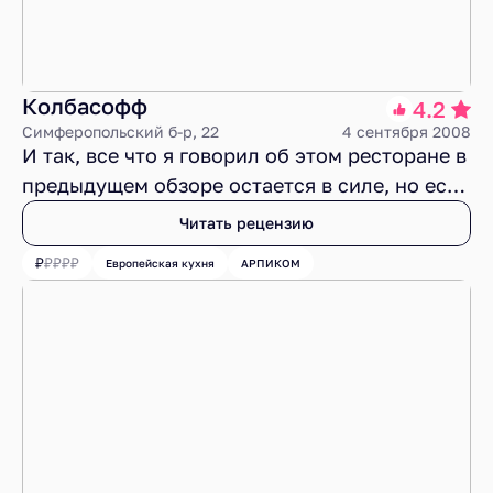
Колбасофф
4.2
Симферопольский б-р, 22
4 сентября 2008
И так, все что я говорил об этом ресторане в
предыдущем обзоре остается в силе, но есть
два важных, и, самое главное, приятных
Читать рецензию
добавления.
Европейская кухня
АРПИКОМ