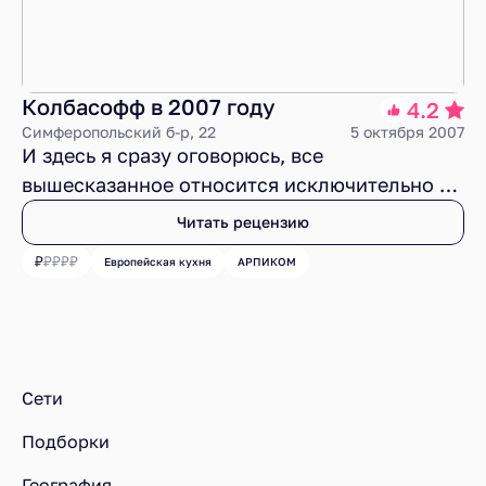
Колбасофф в 2007 году
4.2
Симферопольский б-р, 22
5 октября 2007
И здесь я сразу оговорюсь, все
вышесказанное относится исключительно к
ресторану Колбасофф на Симферопольском,
Читать рецензию
об остальных ресторанах этой сети я ничего
Европейская кухня
АРПИКОМ
пока поведать не могу.
Ресторанный рейтинг
Рестораны
Рестораны в районе Зюзино
Сети
Подборки
География