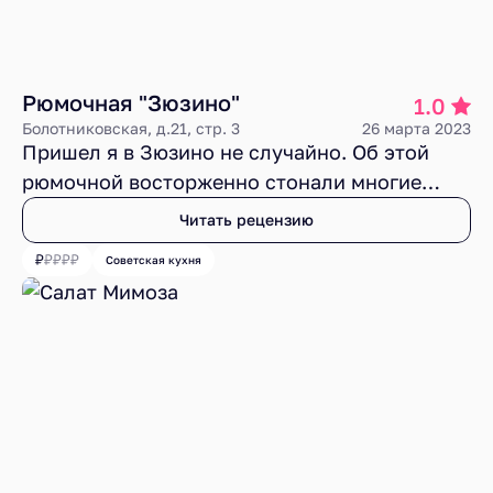
Рюмочная "Зюзино"
1.0
Болотниковская, д.21, стр. 3
26 марта 2023
Пришел я в Зюзино не случайно. Об этой
рюмочной восторженно стонали многие
обозреватели. Разные шеф-повара, включая
Читать рецензию
маэстро на пенсии Анатолия Комма, давали
Советская кухня
там званые ужины. Периодически рюмочная
«Зюзино» появляется в новостных лентах и
гастроканалах ТГ. И, как обычно, везде
восхищение. Мне, видимо, повезло меньше.
Я попал в некую сурово-микрорайонную
«зюзю», где качество еды, сервиса и
интерьера никого уже не интересует.