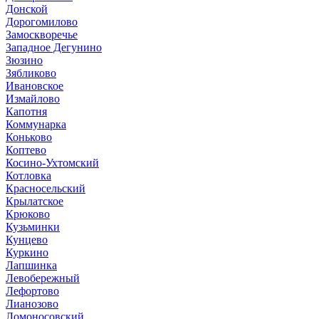
Донской
Дорогомилово
Замоскворечье
Западное Дегунино
Зюзино
Зябликово
Ивановское
Измайлово
Капотня
Коммунарка
Коньково
Коптево
Косино-Ухтомский
Котловка
Красносельский
Крылатское
Крюково
Кузьминки
Кунцево
Куркино
Лапшинка
Левобережный
Лефортово
Лианозово
Ломоносовский