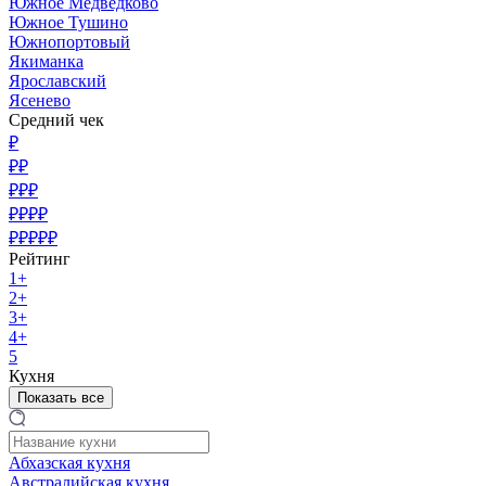
Южное Медведково
Южное Тушино
Южнопортовый
Якиманка
Ярославский
Ясенево
Средний чек
₽
₽₽
₽₽₽
₽₽₽₽
₽₽₽₽₽
Рейтинг
1+
2+
3+
4+
5
Кухня
Показать все
Абхазская кухня
Австралийская кухня