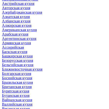
Австрийская кухня
Авторская кухня
Азербайджанская кухня
Азиатская кухня
Албанская кухня
Алжирская кухня
Американская кухня
Арабская кухня
Аргентинская кухня
Армянская кухня
Ассирийская
Баскская кухня
Башкирская кухня
Белорусская кухня
Бельгийская кухня
Ближневосточная кухня
Болгарская кухня
Боснийская кухня
Бразильская кухня
Британская кухня
Бурятская кухня
Бутанская кухня
Вайнахская кухня
Валлийская кухня
Веганская кухня