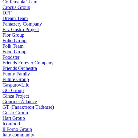
Coffemania Team
Crocus Group
DFF
Dream Team
Fantazery Company
Fitz Gastro Project
Flor Group
Folio Group
Folk Team
Food Group
Foodster
Friends Forever Company
Friends Orchestra
Funny Family
Future Group
GasparovLife
GG Group
Ginza Project
Gourmet Allaince
GT (Галактион Табидзе)
Gusto Group
Hart Group
Iconfood
Il Forno Group
Italy community