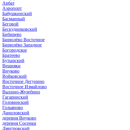
Арбат
Аэропорт
Бабушкинский
Басманный
Беговой
Бескудниковский
Бибирево
Бирюлёво Восточное
Бирюлёво Западное
Богородское
Братеево
Бутырский
Вешняки
Внуково
Войковский
Восточное Дегунино
Восточное Измайлово
Выхино-Жулебино
Гагаринский
Головинский
Гольяново
Даниловский
деревня Внуково
деревня Сосенки
Дмитровский