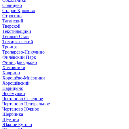
Сокольники
Солнцево
Старое Крюково
Строгино
Таганский
Тверской
Текстильщики
Тёплый Стан
Тимирязевский
Троицк
Тропарёво-Никулино
Филёвский Парк
Фили-Давыдково
Хамовники
Ховрино
Хорошёво-Мнёвники
Хорошёвский
Царицыно
Черёмушки
Чертаново Северное
Чертаново Центральное
Чертаново Южное
Щербинка
Щукино
Южное Бутово