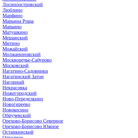
Лосиноостровский
Люблино
Марфино
Марьина Роща
Марьино
Матушкино
Мещанский
Митино
Можайский
Молжаниновский
Москворечье-Сабурово
Московский
Нагатино-Садовники
Нагатинский Затон
Нагорный
Некрасовка
Нижегородский
Ново-Переделкино
Новогиреево
Новокосино
Обручевский
Орехово-Борисово Северное
Орехово-Борисово Южное
Останкинский
Отрадное