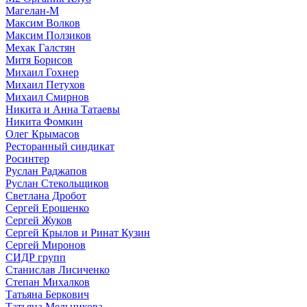
Магелан-М
Максим Волков
Максим Ползиков
Мехак Галстян
Митя Борисов
Михаил Гохнер
Михаил Петухов
Михаил Смирнов
Никита и Анна Татаевы
Никита Фомкин
Олег Крымасов
Ресторанный синдикат
Росинтер
Руслан Раджапов
Руслан Стекольщиков
Светлана Дробот
Сергей Ерошенко
Сергей Жуков
Сергей Крылов и Ринат Кузин
Сергей Миронов
СИДР групп
Станислав Лисиченко
Степан Михалков
Татьяна Беркович
Татьяна Мельникова