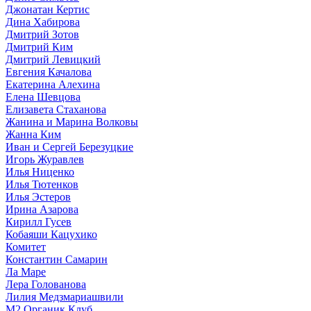
Джонатан Кертис
Дина Хабирова
Дмитрий Зотов
Дмитрий Ким
Дмитрий Левицкий
Евгения Качалова
Екатерина Алехина
Елена Шевцова
Елизавета Стаханова
Жанина и Марина Волковы
Жанна Ким
Иван и Сергей Березуцкие
Игорь Журавлев
Илья Ниценко
Илья Тютенков
Илья Эстеров
Ирина Азарова
Кирилл Гусев
Кобаяши Кацухико
Комитет
Константин Самарин
Ла Маре
Лера Голованова
Лилия Медзмариашвили
М2 Органик Клуб