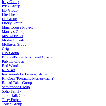
Italy Group
Ivlev Group
LB Group
Lite Life
LL Group
Lucky Group
Main Course Project
Mandy's Group
Mishka Fisher
Modus Friends
Mollusca Group
Origin
OW Group
People4People Restaurant Group
Pub life Group
Red Wood
RESTart
Restaurants by Emin Agalarov
RmCom (Ромашка Менеджмент)
Round Table Group
Semifreddo Group
Soho Family
Table Talk Group
Tasty Project
Touch Group