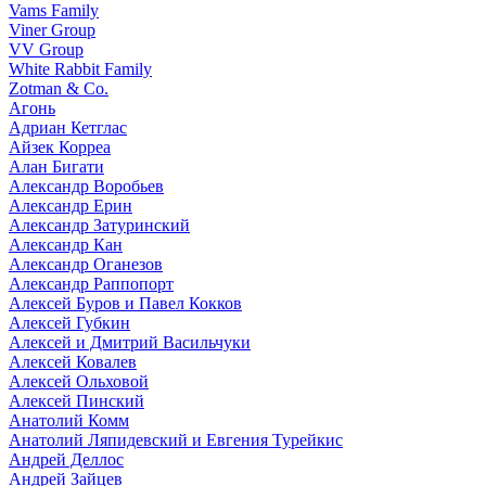
Vams Family
Viner Group
VV Group
White Rabbit Family
Zotman & Co.
Агонь
Адриан Кетглас
Айзек Корреа
Алан Бигати
Александр Воробьев
Александр Ерин
Александр Затуринский
Александр Кан
Александр Оганезов
Александр Раппопорт
Алексей Буров и Павел Кокков
Алексей Губкин
Алексей и Дмитрий Васильчуки
Алексей Ковалев
Алексей Ольховой
Алексей Пинский
Анатолий Комм
Анатолий Ляпидевский и Евгения Турейкис
Андрей Деллос
Андрей Зайцев