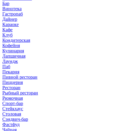
Бар
Винотека
Гастропаб
Дайнер
Караоке
Кафе
Клуб
Кондитерская
Кофейня
Кулинария
Лапшичная
Лаундж
Паб
Пекарня
Пивной ресторан
Пиццерия
Ресторан
Рыбный ресторан
Рюмочная
Спорт-бар
Стейкхаус
Столовая
Сэндвич-бар
Фастфуд
Чайная