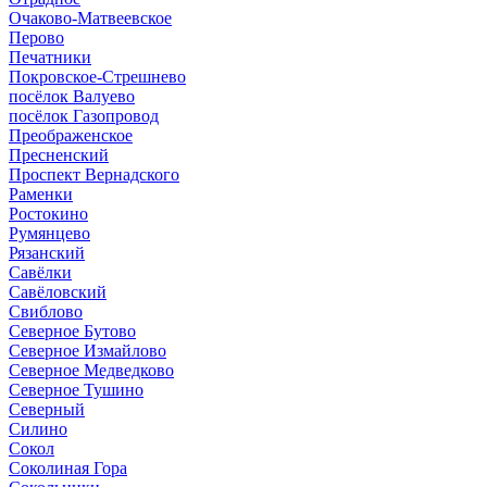
Очаково-Матвеевское
Перово
Печатники
Покровское-Стрешнево
посёлок Валуево
посёлок Газопровод
Преображенское
Пресненский
Проспект Вернадского
Раменки
Ростокино
Румянцево
Рязанский
Савёлки
Савёловский
Свиблово
Северное Бутово
Северное Измайлово
Северное Медведково
Северное Тушино
Северный
Силино
Сокол
Соколиная Гора