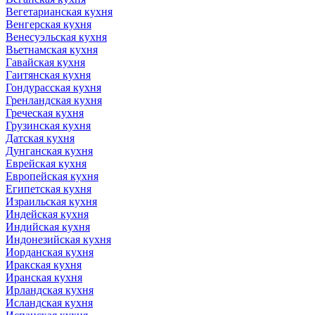
Вегетарианская кухня
Венгерская кухня
Венесуэльская кухня
Вьетнамская кухня
Гавайская кухня
Гаитянская кухня
Гондурасская кухня
Гренландская кухня
Греческая кухня
Грузинская кухня
Датская кухня
Дунганская кухня
Еврейская кухня
Европейская кухня
Египетская кухня
Израильская кухня
Индейская кухня
Индийская кухня
Индонезийская кухня
Иорданская кухня
Иракская кухня
Иранская кухня
Ирландская кухня
Исландская кухня