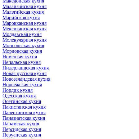
Македонская кухня
Малайзийская кухня
Мальтийская кухня
Марийская кухня
Марокканская кухня
Мексиканская кухня
Молдавская кухня
Молекулярная кухня
Монгольская кухня
Мордовская кухня
Немецкая кухня
Непальская кухня
Нидерландская кухня
Новая русская кухня
Новозеландская кухня
Норвежская кухня
Нордик кухня
Одесская кухня
Осетинская кухня
Пакистанская кухня
Палестинская кухня
Паназиатская кухня
Панамская кухня
Персидская кухня
Перуанская кухня