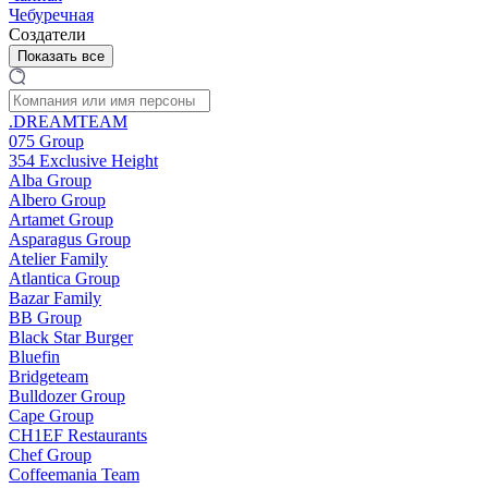
Чебуречная
Создатели
Показать все
.DREAMTEAM
075 Group
354 Exclusive Height
Alba Group
Albero Group
Artamet Group
Asparagus Group
Atelier Family
Atlantica Group
Bazar Family
BB Group
Black Star Burger
Bluefin
Bridgeteam
Bulldozer Group
Cape Group
CH1EF Restaurants
Chef Group
Coffeemania Team