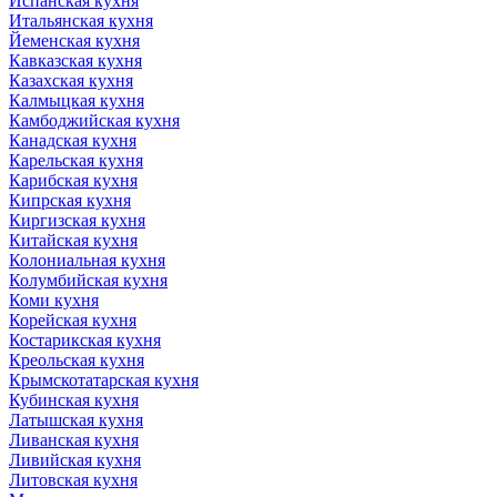
Испанская кухня
Итальянская кухня
Йеменская кухня
Кавказская кухня
Казахская кухня
Калмыцкая кухня
Камбоджийская кухня
Канадская кухня
Карельская кухня
Карибская кухня
Кипрская кухня
Киргизская кухня
Китайская кухня
Колониальная кухня
Колумбийская кухня
Коми кухня
Корейская кухня
Костарикская кухня
Креольская кухня
Крымскотатарская кухня
Кубинская кухня
Латышская кухня
Ливанская кухня
Ливийская кухня
Литовская кухня