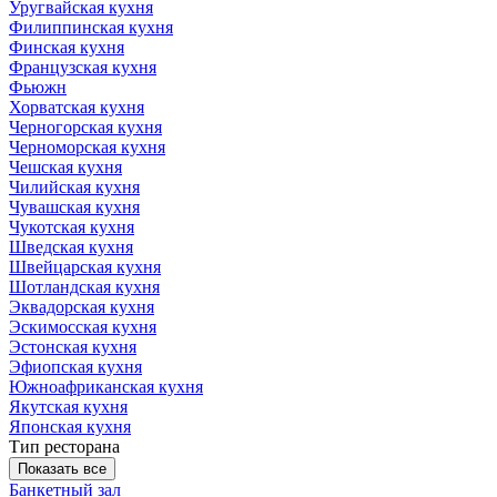
Уругвайская кухня
Филиппинская кухня
Финская кухня
Французская кухня
Фьюжн
Хорватская кухня
Черногорская кухня
Черноморская кухня
Чешская кухня
Чилийская кухня
Чувашская кухня
Чукотская кухня
Шведская кухня
Швейцарская кухня
Шотландская кухня
Эквадорская кухня
Эскимосская кухня
Эстонская кухня
Эфиопская кухня
Южноафриканская кухня
Якутская кухня
Японская кухня
Тип ресторана
Показать все
Банкетный зал