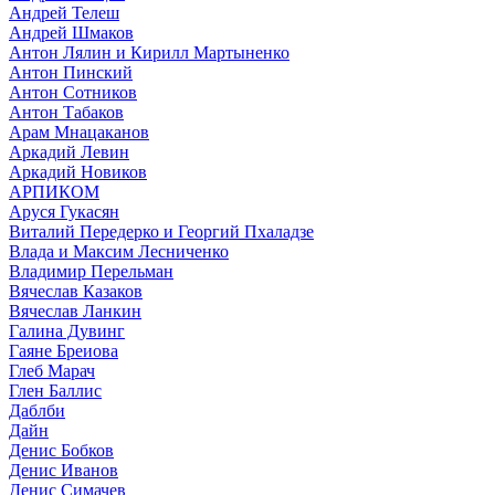
Андрей Телеш
Андрей Шмаков
Антон Лялин и Кирилл Мартыненко
Антон Пинский
Антон Сотников
Антон Табаков
Арам Мнацаканов
Аркадий Левин
Аркадий Новиков
АРПИКОМ
Аруся Гукасян
Виталий Передерко и Георгий Пхаладзе
Влада и Максим Лесниченко
Владимир Перельман
Вячеслав Казаков
Вячеслав Ланкин
Галина Дувинг
Гаяне Бреиова
Глеб Марач
Глен Баллис
Даблби
Дайн
Денис Бобков
Денис Иванов
Денис Симачев