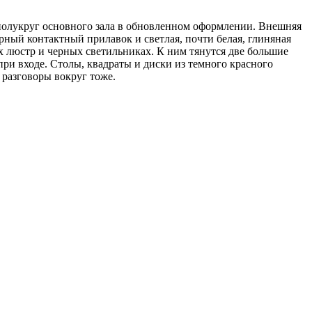
т полукруг основного зала в обновленном оформлении. Внешняя
ерный контактный прилавок и светлая, почти белая, глиняная
х люстр и черных светильниках. К ним тянутся две большие
ри входе. Столы, квадраты и диски из темного красного
 разговоры вокруг тоже.