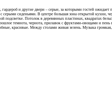
, гардероб и другие двери – серые, за которыми гостей ожидае
ки с серыми сиденьями. В центре большая зона открытой кухни, ч
ой подсветке. Потолок в деревянных пластинах, квадратах белы
рошлое темнота, чернота, прилавок с фруктами-овощами и пень п
удобные, красивые. Между столами живая зелень. Музыка громкая,