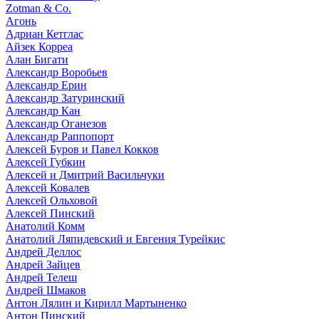
Zotman & Co.
Агонь
Адриан Кетглас
Айзек Корреа
Алан Бигати
Александр Воробьев
Александр Ерин
Александр Затуринский
Александр Кан
Александр Оганезов
Александр Раппопорт
Алексей Буров и Павел Кокков
Алексей Губкин
Алексей и Дмитрий Васильчуки
Алексей Ковалев
Алексей Ольховой
Алексей Пинский
Анатолий Комм
Анатолий Ляпидевский и Евгения Турейкис
Андрей Деллос
Андрей Зайцев
Андрей Телеш
Андрей Шмаков
Антон Лялин и Кирилл Мартыненко
Антон Пинский