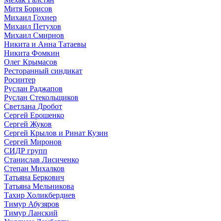
Митя Борисов
Михаил Гохнер
Михаил Петухов
Михаил Смирнов
Никита и Анна Татаевы
Никита Фомкин
Олег Крымасов
Ресторанный синдикат
Росинтер
Руслан Раджапов
Руслан Стекольщиков
Светлана Дробот
Сергей Ерошенко
Сергей Жуков
Сергей Крылов и Ринат Кузин
Сергей Миронов
СИДР групп
Станислав Лисиченко
Степан Михалков
Татьяна Беркович
Татьяна Мельникова
Тахир Холикбердиев
Тимур Абузяров
Тимур Ланский