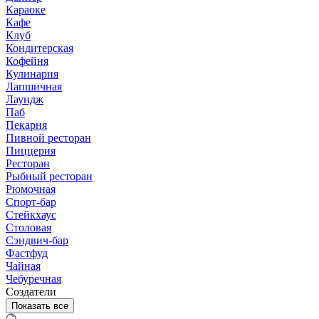
Караоке
Кафе
Клуб
Кондитерская
Кофейня
Кулинария
Лапшичная
Лаундж
Паб
Пекарня
Пивной ресторан
Пиццерия
Ресторан
Рыбный ресторан
Рюмочная
Спорт-бар
Стейкхаус
Столовая
Сэндвич-бар
Фастфуд
Чайная
Чебуречная
Создатели
Показать все