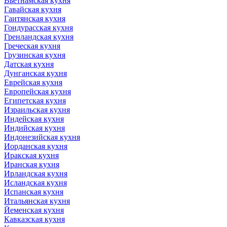
Вьетнамская кухня
Гавайская кухня
Гаитянская кухня
Гондурасская кухня
Гренландская кухня
Греческая кухня
Грузинская кухня
Датская кухня
Дунганская кухня
Еврейская кухня
Европейская кухня
Египетская кухня
Израильская кухня
Индейская кухня
Индийская кухня
Индонезийская кухня
Иорданская кухня
Иракская кухня
Иранская кухня
Ирландская кухня
Исландская кухня
Испанская кухня
Итальянская кухня
Йеменская кухня
Кавказская кухня