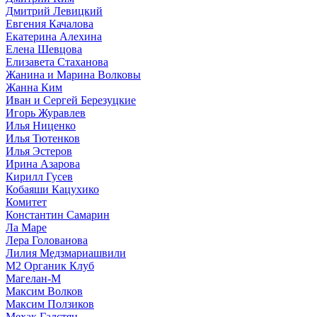
Дмитрий Левицкий
Евгения Качалова
Екатерина Алехина
Елена Шевцова
Елизавета Стаханова
Жанина и Марина Волковы
Жанна Ким
Иван и Сергей Березуцкие
Игорь Журавлев
Илья Ниценко
Илья Тютенков
Илья Эстеров
Ирина Азарова
Кирилл Гусев
Кобаяши Кацухико
Комитет
Константин Самарин
Ла Маре
Лера Голованова
Лилия Медзмариашвили
М2 Органик Клуб
Магелан-М
Максим Волков
Максим Ползиков
Мехак Галстян