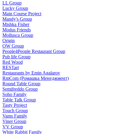
LL Group
Lucky Group
Main Course Project
Mandy's Group
Mishka Fisher
Modus Friends
Mollusca Group
Origin
OW Group
People4People Restaurant Group
Pub life Group
Red Wood
RESTart
Restaurants by Emin Agalarov
RmCom (Ромашка Менеджмент)
Round Table Group
Semifreddo Group
Soho Family
Table Talk Group
Tasty Project
Touch Group
Vams Family
Viner Group
VV Group
White Rabbit Family