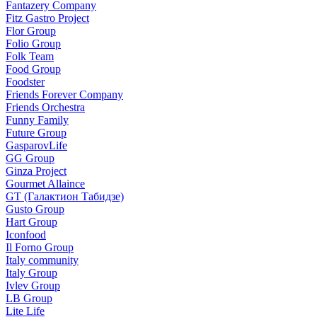
Fantazery Company
Fitz Gastro Project
Flor Group
Folio Group
Folk Team
Food Group
Foodster
Friends Forever Company
Friends Orchestra
Funny Family
Future Group
GasparovLife
GG Group
Ginza Project
Gourmet Allaince
GT (Галактион Табидзе)
Gusto Group
Hart Group
Iconfood
Il Forno Group
Italy community
Italy Group
Ivlev Group
LB Group
Lite Life