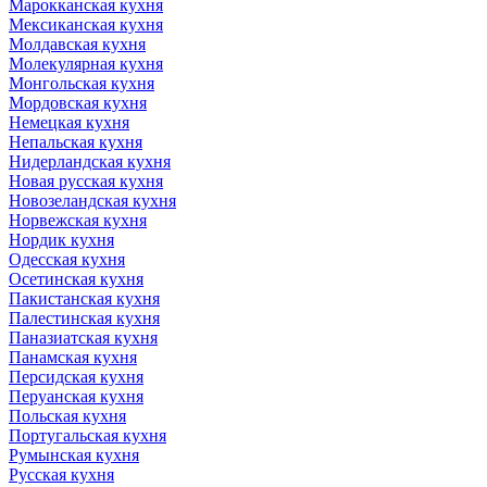
Марокканская кухня
Мексиканская кухня
Молдавская кухня
Молекулярная кухня
Монгольская кухня
Мордовская кухня
Немецкая кухня
Непальская кухня
Нидерландская кухня
Новая русская кухня
Новозеландская кухня
Норвежская кухня
Нордик кухня
Одесская кухня
Осетинская кухня
Пакистанская кухня
Палестинская кухня
Паназиатская кухня
Панамская кухня
Персидская кухня
Перуанская кухня
Польская кухня
Португальская кухня
Румынская кухня
Русская кухня