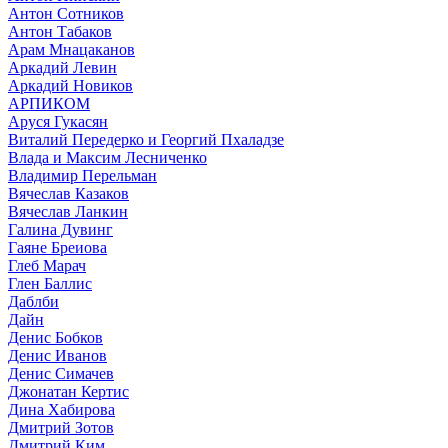
Антон Сотников
Антон Табаков
Арам Мнацаканов
Аркадий Левин
Аркадий Новиков
АРПИКОМ
Аруся Гукасян
Виталий Передерко и Георгий Пхаладзе
Влада и Максим Лесниченко
Владимир Перельман
Вячеслав Казаков
Вячеслав Ланкин
Галина Дувинг
Гаяне Бреиова
Глеб Марач
Глен Баллис
Даблби
Дайн
Денис Бобков
Денис Иванов
Денис Симачев
Джонатан Кертис
Дина Хабирова
Дмитрий Зотов
Дмитрий Ким