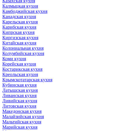
Казахская кухня
Калмыцкая кухня
Камбоджийская кухня
Канадская кухня
Карельская кухня
Карибская кухня
Кипрская кухня
Киргизская кухня
Китайская кухня
Колониальная кухня
Колумбийская кухня
Коми кухня
Корейская кухня
Костарикская кухня
Креольская кухня
Крымскотатарская кухня
Кубинская кухня
Латышская кухня
Ливанская кухня
Ливийская кухня
Литовская кухня
Македонская кухня
Малайзийская кухня
Мальтийская кухня
Марийская кухня