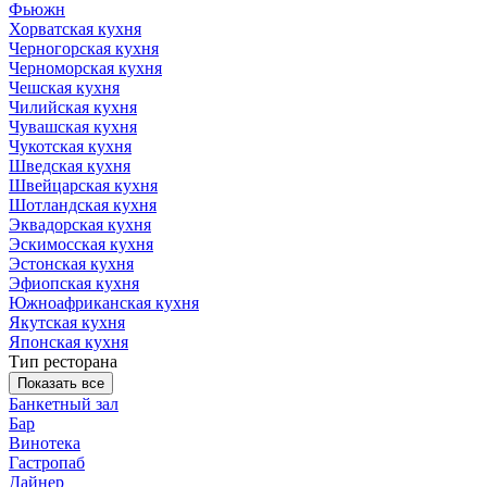
Фьюжн
Хорватская кухня
Черногорская кухня
Черноморская кухня
Чешская кухня
Чилийская кухня
Чувашская кухня
Чукотская кухня
Шведская кухня
Швейцарская кухня
Шотландская кухня
Эквадорская кухня
Эскимосская кухня
Эстонская кухня
Эфиопская кухня
Южноафриканская кухня
Якутская кухня
Японская кухня
Тип ресторана
Показать все
Банкетный зал
Бар
Винотека
Гастропаб
Дайнер