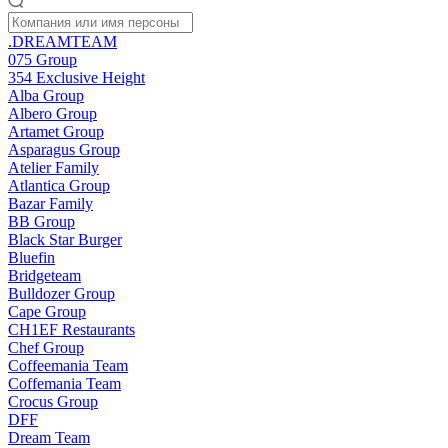
.DREAMTEAM
075 Group
354 Exclusive Height
Alba Group
Albero Group
Artamet Group
Asparagus Group
Atelier Family
Atlantica Group
Bazar Family
BB Group
Black Star Burger
Bluefin
Bridgeteam
Bulldozer Group
Cape Group
CH1EF Restaurants
Chef Group
Coffeemania Team
Coffemania Team
Crocus Group
DFF
Dream Team