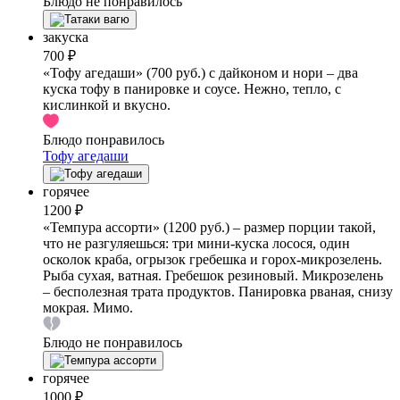
Блюдо не понравилось
закуска
700 ₽
«Тофу агедаши» (700 руб.) с дайконом и нори – два
куска тофу в панировке и соусе. Нежно, тепло, с
кислинкой и вкусно.
Блюдо понравилось
Тофу агедаши
горячее
1200 ₽
«Темпура ассорти» (1200 руб.) – размер порции такой,
что не разгуляешься: три мини-куска лосося, один
осколок краба, огрызок гребешка и горох-микрозелень.
Рыба сухая, ватная. Гребешок резиновый. Микрозелень
– бесполезная трата продуктов. Панировка рваная, снизу
мокрая. Мимо.
Блюдо не понравилось
горячее
1000 ₽