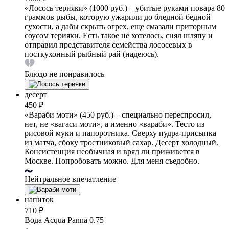
«Лосось терияки» (1000 руб.) – убитые руками повара 80
граммов рыбы, которую ужарили до бледной бедной
сухости, а дабы скрыть огрех, еще смазали приторным
соусом терияки. Есть такое не хотелось, снял шляпу и
отправил представителя семейства лососевых в
посткухонный рыбный рай (надеюсь).
Блюдо не понравилось
десерт
450 ₽
«Вараби моти» (450 руб.) – специально переспросил,
нет, не «вагаси моти», а именно «вараби». Тесто из
рисовой муки и папоротника. Сверху пудра-присыпка
из матча, сбоку тростниковый сахар. Десерт холодный.
Консистенция необычная и вряд ли приживется в
Москве. Попробовать можно. Для меня съедобно.
Нейтральное впечатление
напиток
710 ₽
Вода Acqua Panna 0.75