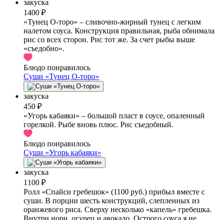
закуска
1400 ₽
«Тунец О-торо» – сливочно-жирный тунец с легким
налетом соуса. Конструкция правильная, рыба обнимала
рис со всех сторон. Рис тот же. За счет рыбы выше
«съедобно».
Блюдо понравилось
Суши «Тунец О-торо»
закуска
450 ₽
«Угорь кабаяки» – большой пласт в соусе, опаленный
горелкой. Рыбе вновь плюс. Рис съедобный.
Блюдо понравилось
Суши «Угорь кабаяки»
закуска
1100 ₽
Ролл «Спайси гребешок» (1100 руб.) прибыл вместе с
суши. В порции шесть конструкций, слепленных из
оранжевого риса. Сверху несколько «капель» гребешка.
Внутри нори, огурец и авокадо. Острого соуса я не