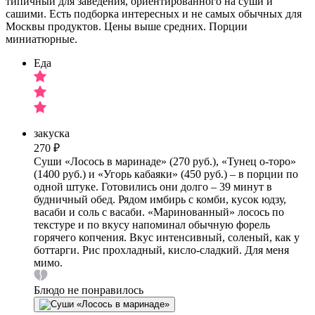
типичный для заведения, ориентированного на суши и
сашими. Есть подборка интересных и не самых обычных для
Москвы продуктов. Цены выше средних. Порции
миниатюрные.
Еда
закуска
270 ₽
Суши «Лосось в маринаде» (270 руб.), «Тунец о-торо»
(1400 руб.) и «Угорь кабаяки» (450 руб.) – в порции по
одной штуке. Готовились они долго – 39 минут в
будничный обед. Рядом имбирь с комби, кусок юдзу,
васаби и соль с васаби. «Маринованный» лосось по
текстуре и по вкусу напоминал обычную форель
горячего копчения. Вкус интенсивный, соленый, как у
боттарги. Рис прохладный, кисло-сладкий. Для меня
мимо.
Блюдо не понравилось