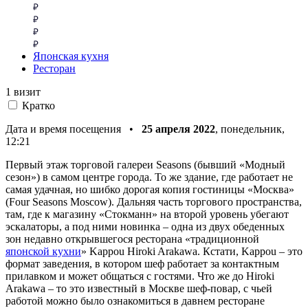
Японская кухня
Ресторан
1 визит
Кратко
Дата и время посещения •
25 апреля 2022
, понедельник,
12:21
Первый этаж торговой галереи Seasons (бывший «Модный
сезон») в самом центре города. То же здание, где работает не
самая удачная, но шибко дорогая копия гостиницы «Москва»
(Four Seasons Moscow). Дальняя часть торгового пространства,
там, где к магазину «Стокманн» на второй уровень убегают
эскалаторы, а под ними новинка – одна из двух обеденных
зон недавно открывшегося ресторана «традиционной
японской кухни
» Kappou Hiroki Arakawa. Кстати, Kappou – это
формат заведения, в котором шеф работает за контактным
прилавком и может общаться с гостями. Что же до Hiroki
Arakawa – то это известный в Москве шеф-повар, с чьей
работой можно было ознакомиться в давнем ресторане