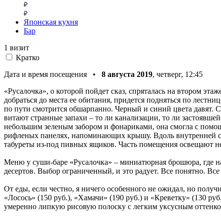
Японская кухня
Бар
1 визит
Кратко
Дата и время посещения •
8 августа 2019
, четверг, 12:45
«Русалочка», о которой пойдет сказ, спряталась на втором эт
добраться до места ее обитания, придется подняться по лестниц
по пути смотрится обшарпанно. Черный и синий цвета давят. 
витают странные запахи – то ли канализации, то ли застоявше
небольшим зеленым забором и фонариками, она смогла с помощ
рифленых панелях, напоминающих крышу. Вдоль внутренней сте
табуреты из-под пивных ящиков. Часть помещения освещают н
Меню у суши-баре «Русалочка» – миниатюрная брошюра, где н
десертов. Выбор ограниченный, и это радует. Все понятно. Вс
От еды, если честно, я ничего особенного не ожидал, но полу
«Лосось» (150 руб.), «Хамачи» (190 руб.) и «Креветку» (130 
умеренно липкую рисовую полоску с легким уксусным оттенком