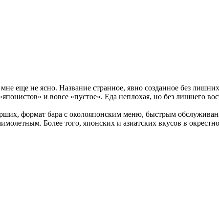
но мне еще не ясно. Название странное, явно созданное без лишн
 «японистов» и вовсе «пустое». Еда неплохая, но без лишнего вос
рших, формат бара с околояпонским меню, быстрым обслуживан
 мимолетным. Более того, японских и азиатских вкусов в окрестн