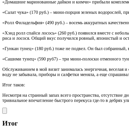
«Домашние маринованные дайкон и кимчи» прибыли комплемен
«Салат чука» (170 руб.) – мини-порция зеленых водорослей, п
«Ролл Филадельфия» (490 руб.) – восемь аккуратных качественн
«Хэнд ролл спайси лосось» (260 руб.) появился вместе с небол
риса и лосося. Общий вкус получился ровный, японистый и ост
«Гункан тунец» (180 руб.) тоже не подвел. Он был собранный, 
«Сашими тунец» (590 руб7) – три мини-полоски отменного тунц
Обслуживанием в мой визит занималась энергичная, веселая и
воду не забывала, приборы и салфетки меняла, а еще спрашивал
Итог таков:
Несмотря на странный запах всего пространства, отсутствие дн
тривиальное впечатление быстрого перекуса где-то в дебрях у
Итог