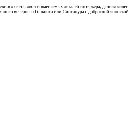
евного света, окон и вменяемых деталей интерьера, данная мале
личного вечернего Гонконга или Сингапура с добротной японско