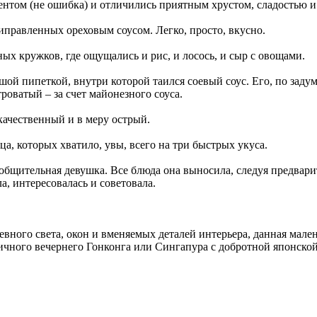
том (не ошибка) и отличились приятным хрустом, сладостью и
риправленных ореховым соусом. Легко, просто, вкусно.
ых кружков, где ощущались и рис, и лосось, и сыр с овощами.
ьшой пипеткой, внутри которой таился соевый соус. Его, по заду
роватый – за счет майонезного соуса.
качественный и в меру острый.
а, которых хватило, увы, всего на три быстрых укуса.
 общительная девушка. Все блюда она выносила, следуя предвар
а, интересовалась и советовала.
евного света, окон и вменяемых деталей интерьера, данная мале
личного вечернего Гонконга или Сингапура с добротной японско