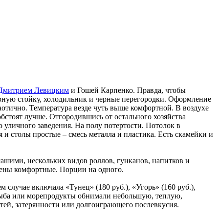
Дмитрием Левицким
и Гошей Карпенко. Правда, чтобы
арную стойку, холодильник и черные перегородки. Оформление
аотично. Температура везде чуть выше комфортной. В воздухе
обстоят лучше. Отгородившись от остального хозяйства
 уличного заведения. На полу потертости. Потолок в
 столы простые – смесь металла и пластика. Есть скамейки и
сашими, нескольких видов роллов, гунканов, напитков и
 Цены комфортные. Порции на одного.
случае включала «Тунец» (180 руб.), «Угорь» (160 руб.),
: рыба или морепродукты обнимали небольшую, теплую,
тей, затерянности или долгоиграющего послевкусия.