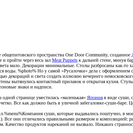
аже общепитовского пространства One Door Community, созданное
е и пройти через весь зал
Meat Puppets
к дальней стене, минуя б
Света мало. Декорации минимальные. Столы разбросаны как-то х
йся воды. %photo% Но у самой «Русалочки» дела с оформлением 
ью декораций и света создать иллюзию вечернего немосковского
ны вытянулись контактный прилавок и открытая кухня. Стулья и
еоновые знаки и надписи.
а одной странице уместилась «маленькая»
Япония
в виде суши, 
е четко. Все как должно быть в уличной забегаловке-суши-баре.
чил.%menu%Компания суши, которые выдавались поштучно, в моем 
руб.). Все они отличались правильными размером и композицией
. Качество продуктов нареканий не вызвало. Никаких страннос